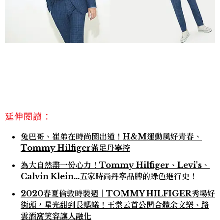
延伸閱讀：
兔巴哥、崔弟在時尚圈出道！H&M運動風好青春、
Tommy Hilfiger滿足丹寧控
為大自然盡一份心力！Tommy Hilfiger、Levi's、
Calvin Klein...五家時尚丹寧品牌的綠色進行史！
2020春夏倫敦時裝週｜TOMMY HILFIGER秀場好
街頭，星光甜到長螞蟻！王棠云首公開合體余文樂、路
雲酒窩笑容讓人融化