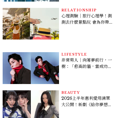
RELATIONSHIP
心理測驗｜旅行心理學！測
測去什麼景點玩 會為你帶來
好運
LIFESTYLE
非常男人｜向著夢前行，一
樹：「愈高的牆，當成功爬
上去的那一刻，就愈有成就
感。」
BEAUTY
2026上半年惠利愛用清單
大公開！新劇《給你夢想》
美出新高度，10款保養、香
水、護髮同款一次看