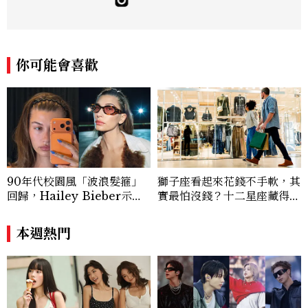
你可能會喜歡
90年代校園風「波浪髮箍」
獅子座看起來花錢不手軟，其
回歸，Hailey Bieber示範
實最怕沒錢？十二星座藏得最
如何戴得時髦：這款Miu Mi
深的金錢焦慮，「這星座」比
u髮箍未開賣先爆紅！
價半天，最後卻買最貴的
本週熱門