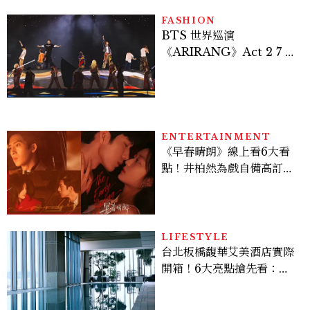
的陳利手回來了，這次能玩
多大？
FASHION
BTS 世界巡演
《ARIRANG》Act 2 7 位
成員舞台造型一次看
ENTERTAINMENT
《早春晴朗》線上看6大看
點！井柏然為戲自備高訂，
孫千苦等地下戀轉正，雨夜
激吻獲讚慾感天花板
LIFESTYLE
台北板橋馥華艾美酒店實際
開箱！6大亮點搶先看：新
北最新旅宿地標、高空泳
池、客房藏奢華細節