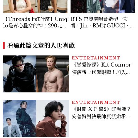
【Threads上紅什麼】Uniq
BTS 巴黎演唱會造型一次
lo是背心疊穿的神！290元蕾
看！Jin、RM穿GUCCI、Ji
絲+碎花+亨利領背心怎麼
min 換上4套 Dior、Jung
搭？3套公式無腦跟上
Kook演繹Balenciaga訂製
看過此篇文章的人也喜歡
服
ENTERTAINMENT
《戀愛修課》Kit Connor
傳演新一代獨眼龍！加入新
版《X戰警》，可望搭檔
Sadie Sink
ENTERTAINMENT
《財閥 X 刑警2》好看嗎？
安普賢對決最帥反派俞承
豪，鄭恩彩接棒女主，開專
機、刷黑卡，用錢輾壓罪犯