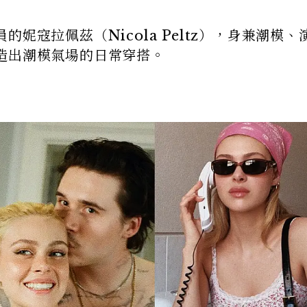
妮寇拉佩茲（Nicola Peltz），身兼潮模、
造出潮模氣場的日常穿搭。