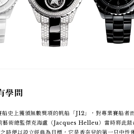
大有學問
際賽船史上獲頒無數獎項的帆船「J12」，對專業賽船者
術總監傑克海盧（Jacques Helleu）當時將此
出之時便以設立經典為目標，它是香奈兒的第一只中性