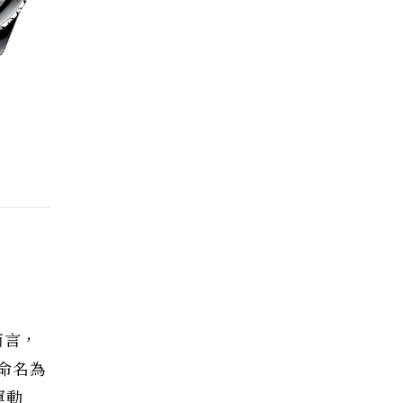
而言，
錶命名為
運動