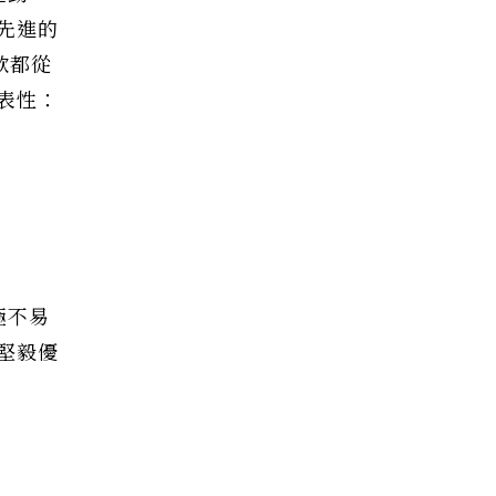
先進的
款都從
表性：
極不易
堅毅優