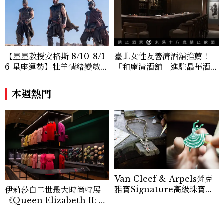
視角與編輯直覺，引領讀者探索女性多元面
貌與生活品味風格的無限可能。
【星星教授安格斯 8/10-8/1
臺北女性友善清酒舖推薦！
6 星座運勢】牡羊情緒變敏
「和庵清酒舖」進駐晶華酒
感，雙子人際吸引力爆棚
店：首創五行心情選酒、單杯
180元起輕鬆微醺
本週熱門
Van Cleef & Arpels梵克
雅寶Signature高級珠寶臻
伊莉莎白二世最大時尚特展
品抵台，薈萃經典Zip項鍊、
《Queen Elizabeth II: H
舞伶仙子與隱密式鑲嵌…逾百
er Life in Style》開箱！3
件璀璨之作，共展世家百年工
00件英國女王服裝、婚紗、