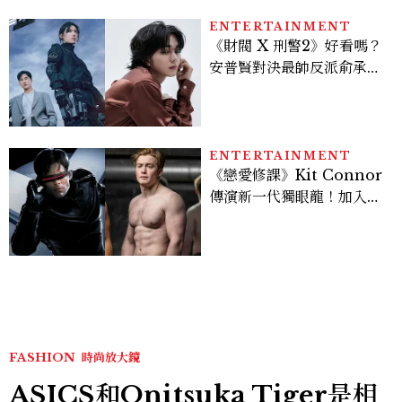
ENTERTAINMENT
《財閥 X 刑警2》好看嗎？
安普賢對決最帥反派俞承
豪，鄭恩彩接棒女主，開專
機、刷黑卡，用錢輾壓罪犯
的陳利手回來了，這次能玩
多大？
ENTERTAINMENT
《戀愛修課》Kit Connor
傳演新一代獨眼龍！加入新
版《X戰警》，可望搭檔
Sadie Sink
FASHION
時尚放大鏡
ASICS和Onitsuka Tiger是相