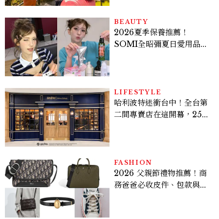
BEAUTY
2026夏季保養推薦！
SOMI全昭彌夏日愛用品公
開，防曬、護髮、止汗、頭
皮保養10款好物一次看
LIFESTYLE
哈利波特迷衝台中！全台第
二間專賣店在這開幕，25週
年限定周邊、托特包太值得
入手
FASHION
2026 父親節禮物推薦！商
務爸爸必收皮件、包款與鞋
履一次看