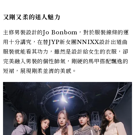
又剛又柔的迷人魅力
主修男裝設計的Jo Bonbom，對於服裝線條的運
用十分講究，在替JYP新女團NNIXX設計出道曲
服裝就能看其功力，雖然是設計給女生的衣服，卻
完美融入男裝的個性帥氣，剛硬的馬甲搭配飄逸的
短裙，展現剛柔並濟的美感。