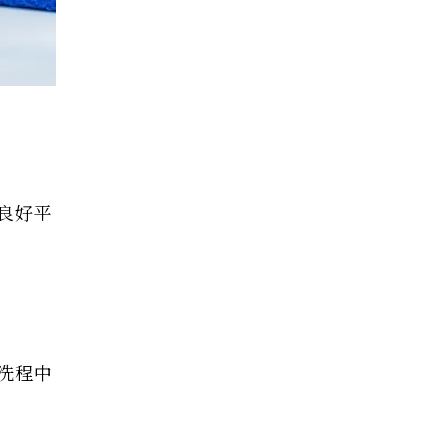
良好平
洗程中