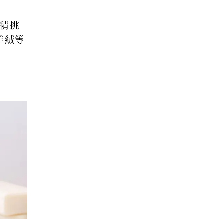
衣精挑
羊絨等