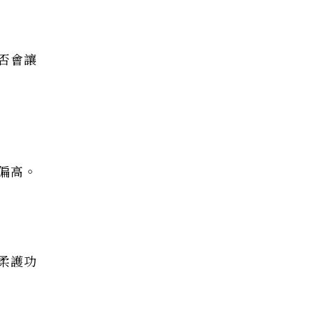
否會讓
偏高。
柔護功