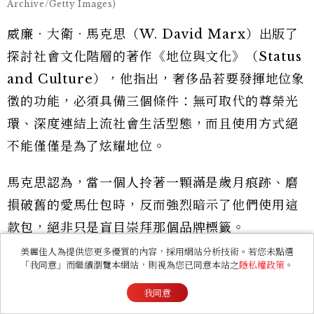
Archive/Getty Images)
威廉．大衛．馬克思（W. David Marx）出版了
探討社會文化階層的著作《地位與文化》（Status
and Culture），他指出，奢侈品若要發揮地位象
徵的功能，必須具備三個條件：無可取代的尊榮光
環、深度連結上流社會生活型態，而且使用方式絕
不能僅僅是為了炫耀地位。
馬克思認為，當一個人拎著一顆滿是歲月痕跡、磨
損破舊的愛馬仕包時，反而強烈暗示了他們使用這
款包，絕非只是盲目崇拜那個品牌標籤。
美麗佳人為提供您更多優質的內容，採用網站分析技術。若您未點選
這一點，我們從柏金包深植流行文化的各種姿態中
「我同意」而繼續瀏覽本網站，則視為您已同意本站之
隱私權政策
。
便能窺見一二：資深好萊塢女星甘蒂絲柏根
我同意
（Candice Bergen）因為熱衷在愛馬仕包上揮