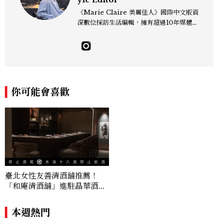
《Marie Claire 美麗佳人》國際中文版資
深數位採訪生活編輯，擁有超過10年媒體與
編輯實務經驗。目前專注及深耕於全球各地
飯店、奢華旅宿、旅遊景點、航空等領域，
另涉獵3C家電、居家生活範疇，具備實測
開箱與趨勢剖析能力。 曾擔任即時新聞編
輯、時尚鐘錶線記者，擅長以精闢觀點挖掘
獨特角度，採訪足跡遍及馬爾地夫、紐西
你可能會喜歡
蘭、瑞士、德國、瑞典、亞洲主要城市，合
作品牌包含Aman、Four Seasons、Ca
pella、Mandarin Oriental、JOAL
I、Raffles、Banyan Tree、IHG、Ma
rriott等頂級飯店集團。 策劃並執行超過7
0篇深度專題「MC開房間」、260 篇以上
「玩咖懶人包」盤點類文章，致力用專業視
角提供讀者最新話題、兼具風格與實用的高
臺北女性友善清酒舖推薦！
品質生活旅遊靈感內容。 Contact：ben
「和庵清酒舖」進駐晶華酒
ny_yang@mctw.com.tw
店：首創五行心情選酒、單杯
180元起輕鬆微醺
本週熱門