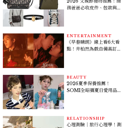
2026 父親節禮物推薦！商
務爸爸必收皮件、包款與鞋
履一次看
ENTERTAINMENT
《早春晴朗》線上看6大看
點！井柏然為戲自備高訂，
孫千苦等地下戀轉正，雨夜
激吻獲讚慾感天花板
BEAUTY
2026夏季保養推薦！
SOMI全昭彌夏日愛用品公
開，防曬、護髮、止汗、頭
皮保養10款好物一次看
RELATIONSHIP
心理測驗｜旅行心理學！測