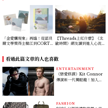
「金愛爛現象」再臨！從諾貝
【Threads上紅什麼】《北
爾文學獎得主韓江到CORTI
歐時間》網友讀到進入心流狀
S都在讀《其中一句是謊言》
態！6大亮點攻上誠品、博客
來暢銷榜
看過此篇文章的人也喜歡
ENTERTAINMENT
《戀愛修課》Kit Connor
傳演新一代獨眼龍！加入新
版《X戰警》，可望搭檔
Sadie Sink
FASHION