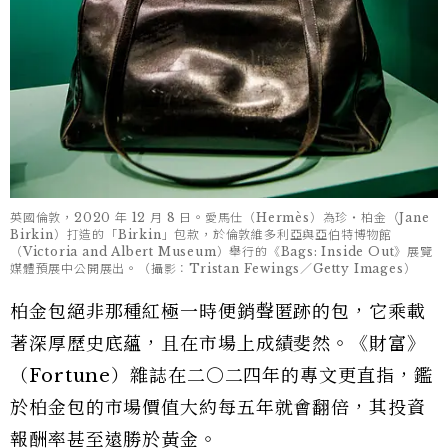
英國倫敦，2020 年 12 月 8 日。愛馬仕（Hermès）為珍・柏金（Jane
Birkin）打造的「Birkin」包款，於倫敦維多利亞與亞伯特博物館
（Victoria and Albert Museum）舉行的《Bags: Inside Out》展覽
媒體預展中公開展出。（攝影：Tristan Fewings／Getty Images）
柏金包絕非那種紅極一時便銷聲匿跡的包，它乘載
著深厚歷史底蘊，且在市場上成績斐然。《財富》
（Fortune）雜誌在二○二四年的專文更直指，鑑
於柏金包的市場價值大約每五年就會翻倍，其投資
報酬率甚至遠勝於黃金。