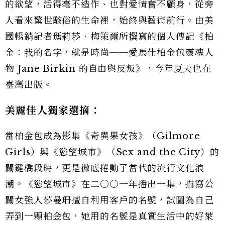
的欲望，活得毫不造作、也對愛情奮不顧身，從旁
人看來驚世駭俗的生命裡，始終與藝術前行。由美
國暢銷記者瑪莉莎．梅策爾所撰寫的個人傳記《柏
金：我的名字，就是時尚──愛馬仕柏金包靈魂人
物 Jane Birkin 的自由與反叛》，今年夏天也在
臺灣出版。
美麗佳人獨家選摘：
當柏金包成為影集《奇異果女孩》（Gilmore
Girls）與《慾望城市》（Sex and the City）的
關鍵橋段時，更是徹底捲動了當代的流行文化浪
潮。《慾望城市》在二○○一年播出一集，描寫公
關女強人莎曼珊擅自利用客戶的名號，試圖為自己
弄到一顆柏金包，她用的名號是真實生活中的好萊