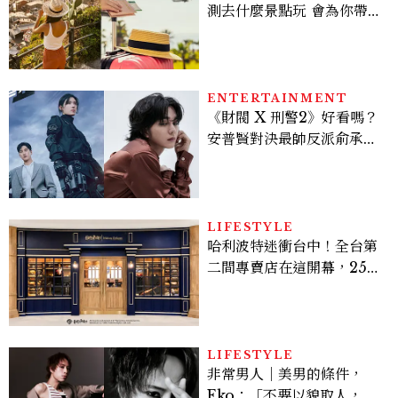
測去什麼景點玩 會為你帶來
好運
ENTERTAINMENT
《財閥 X 刑警2》好看嗎？
安普賢對決最帥反派俞承
豪，鄭恩彩接棒女主，開專
機、刷黑卡，用錢輾壓罪犯
的陳利手回來了，這次能玩
多大？
LIFESTYLE
哈利波特迷衝台中！全台第
二間專賣店在這開幕，25週
年限定周邊、托特包太值得
入手
LIFESTYLE
非常男人｜美男的條件，
Eko：「不要以貌取人，內