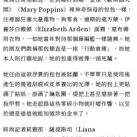
視為日常通勤包，走到哪拎到哪，並像《歡樂滿人
間》（Mary Poppins）裡神奇保母的包包一樣，
往裡面狂塞大量雜物，狗零食、過期的處方藥、伊
麗莎白雅頓（Elizabeth Arden）面霜，還有備
用衣物，一如她當年對待那個藤編籃一樣隨興。她
的朋友們戲稱那包簡直是一座「行動倉庫」，而她
本人則打趣地說，她的包重得就像一頭死驢。
她任由這款昂貴的包包被蹂躪，不單單只是使用後
產生的幾道刮痕或皮革養出的光澤，她的包上更貼
滿了貼紙、掛滿了鑰匙圈，提把上甚至還掛著一把
指甲剪。她走起路這些零碎小物就叮噹作響，以至
於總是遠遠就能知道珍柏金來了。
時尚記者莉雅那．薩提斯坦（Liana