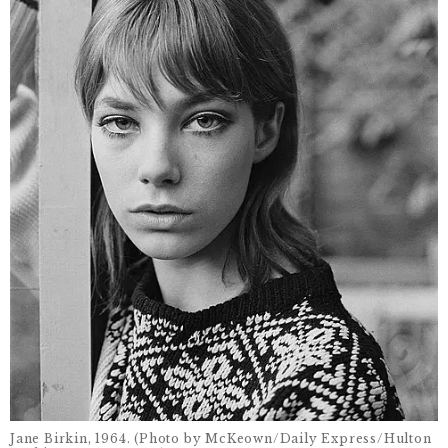
Jane Birkin, 1964. (Photo by McKeown/Daily Express/Hulton