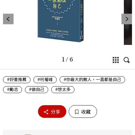
1
/
6
#好書推薦
#何權峰
#你最大的敵人，一直都是自己
#勵志
#做自己
#想太多
分享
收藏