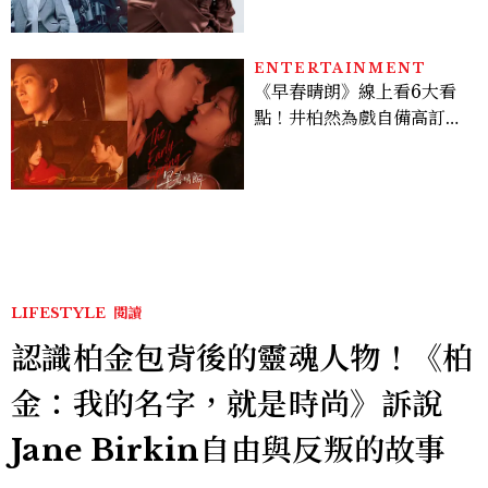
機、刷黑卡，用錢輾壓罪犯
的陳利手回來了，這次能玩
多大？
ENTERTAINMENT
《早春晴朗》線上看6大看
點！井柏然為戲自備高訂，
孫千苦等地下戀轉正，雨夜
激吻獲讚慾感天花板
LIFESTYLE
閱讀
認識柏金包背後的靈魂人物！《柏
金：我的名字，就是時尚》訴說
Jane Birkin自由與反叛的故事