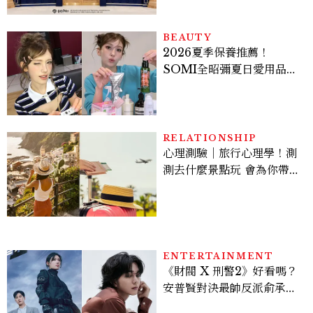
入手
BEAUTY
2026夏季保養推薦！
SOMI全昭彌夏日愛用品公
開，防曬、護髮、止汗、頭
皮保養10款好物一次看
RELATIONSHIP
心理測驗｜旅行心理學！測
測去什麼景點玩 會為你帶來
好運
ENTERTAINMENT
《財閥 X 刑警2》好看嗎？
安普賢對決最帥反派俞承
豪，鄭恩彩接棒女主，開專