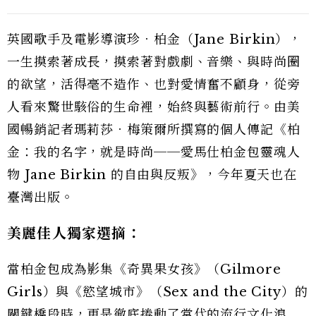
英國歌手及電影導演珍．柏金（Jane Birkin），
一生摸索著成長，摸索著對戲劇、音樂、與時尚圈
的欲望，活得毫不造作、也對愛情奮不顧身，從旁
人看來驚世駭俗的生命裡，始終與藝術前行。由美
國暢銷記者瑪莉莎．梅策爾所撰寫的個人傳記《柏
金：我的名字，就是時尚──愛馬仕柏金包靈魂人
物 Jane Birkin 的自由與反叛》，今年夏天也在
臺灣出版。
美麗佳人獨家選摘：
當柏金包成為影集《奇異果女孩》（Gilmore
Girls）與《慾望城市》（Sex and the City）的
關鍵橋段時，更是徹底捲動了當代的流行文化浪