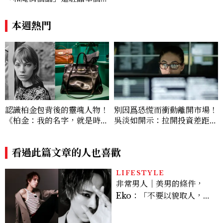
店：首創五行心情選酒、單杯
180元起輕鬆微醺
本週熱門
認識柏金包背後的靈魂人物！
別因爲恐慌而衝動離開市場！
《柏金：我的名字，就是時
吳淡如開示：拉開投資差距的
尚》訴說Jane Birkin自由與
關鍵是「複利」
反叛的故事
看過此篇文章的人也喜歡
LIFESTYLE
非常男人｜美男的條件，
Eko：「不要以貌取人，內
在與外在同樣重要。」