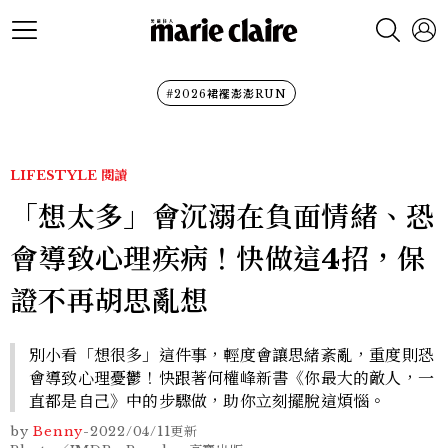
#2026裙襬澎澎RUN
LIFESTYLE
閱讀
「想太多」會沉溺在負面情緒、恐
會導致心理疾病！快做這4招，保
證不再胡思亂想
別小看「想很多」這件事，輕度會讓思緒紊亂，重度則恐
會導致心理憂鬱！快跟著何權峰新書《你最大的敵人，一
直都是自己》中的步驟做，助你立刻擺脫這煩惱。
by
Benny
-
2022/04/11
更新