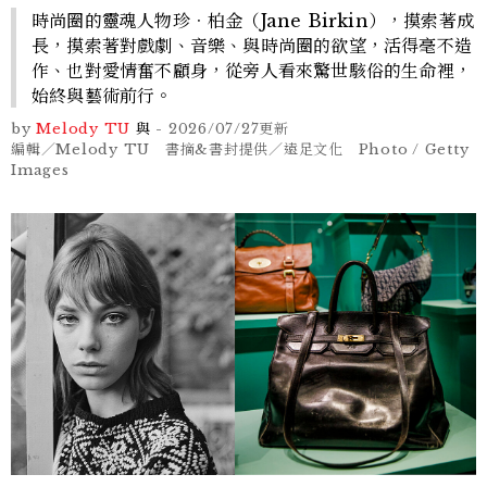
時尚圈的靈魂人物珍．柏金（Jane Birkin），摸索著成
長，摸索著對戲劇、音樂、與時尚圈的欲望，活得毫不造
作、也對愛情奮不顧身，從旁人看來驚世駭俗的生命裡，
始終與藝術前行。
by
Melody TU
與
-
2026/07/27
更新
編輯／Melody TU 書摘&書封提供／遠足文化 Photo / Getty
Images