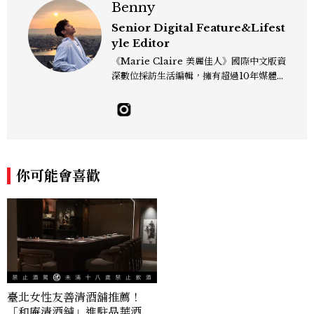
Benny
Senior Digital Feature&Lifest
yle Editor
《Marie Claire 美麗佳人》國際中文版資
深數位採訪生活編輯，擁有超過10年媒體與
編輯實務經驗。目前專注及深耕於全球各地
飯店、奢華旅宿、旅遊景點、航空等領域，
另涉獵3C家電、居家生活範疇，具備實測
開箱與趨勢剖析能力。 曾擔任即時新聞編
輯、時尚鐘錶線記者，擅長以精闢觀點挖掘
獨特角度，採訪足跡遍及馬爾地夫、紐西
你可能會喜歡
蘭、瑞士、德國、瑞典、亞洲主要城市，合
作品牌包含Aman、Four Seasons、Ca
pella、Mandarin Oriental、JOAL
I、Raffles、Banyan Tree、IHG、Ma
rriott等頂級飯店集團。 策劃並執行超過7
0篇深度專題「MC開房間」、260 篇以上
「玩咖懶人包」盤點類文章，致力用專業視
角提供讀者最新話題、兼具風格與實用的高
臺北女性友善清酒舖推薦！
品質生活旅遊靈感內容。 Contact：ben
「和庵清酒舖」進駐晶華酒
ny_yang@mctw.com.tw