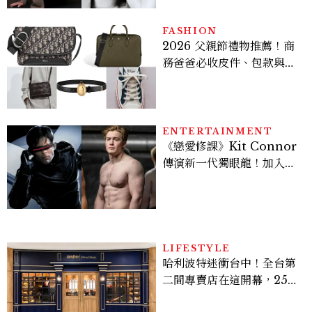
FASHION
2026 父親節禮物推薦！商
務爸爸必收皮件、包款與鞋
履一次看
ENTERTAINMENT
《戀愛修課》Kit Connor
傳演新一代獨眼龍！加入新
版《X戰警》，可望搭檔
Sadie Sink
LIFESTYLE
哈利波特迷衝台中！全台第
二間專賣店在這開幕，25週
年限定周邊、托特包太值得