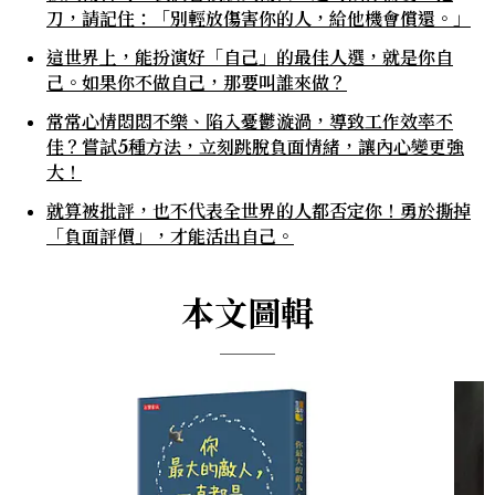
刀，請記住：「別輕放傷害你的人，給他機會償還。」
這世界上，能扮演好「自己」的最佳人選，就是你自
己。如果你不做自己，那要叫誰來做？
常常心情悶悶不樂、陷入憂鬱漩渦，導致工作效率不
佳？嘗試5種方法，立刻跳脫負面情緒，讓內心變更強
大！
就算被批評，也不代表全世界的人都否定你！勇於撕掉
「負面評價」，才能活出自己。
本文圖輯