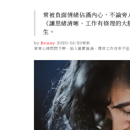
常被負面情緒佔滿內心，不論旁
《讓思緒清晰、工作有條理的大
生。
by
Benny
-
2020/05/20
更新
常常心情悶悶不樂、陷入憂鬱漩渦，導致工作效率不佳