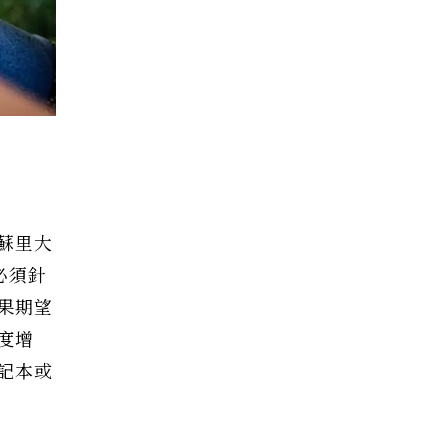
蘇里大
必須針
果期望
度增
記本或