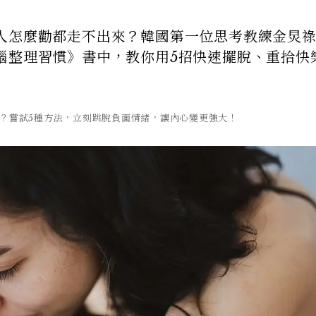
人怎麼勸都走不出來？韓國第一位思考教練金炅
腦整理習慣》書中，教你用5招快速擺脫、重拾快
？嘗試5種方法，立刻跳脫負面情緒，讓內心變更強大！