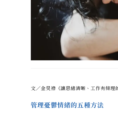
文／金炅祿《讓思緒清晰、工作有條理
管理憂鬱情緒的五種方法