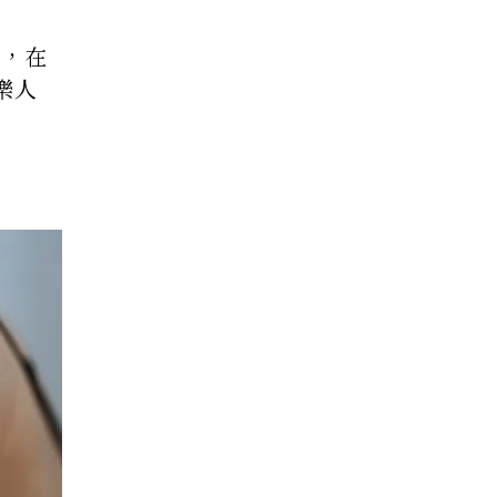
祿，在
樂人