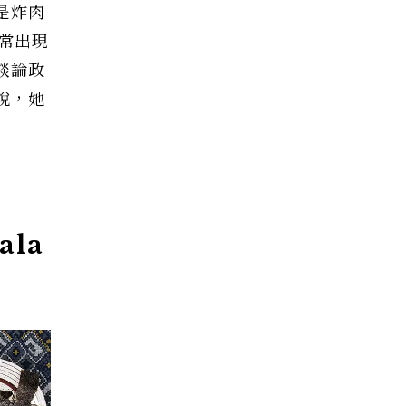
是炸肉
也常出現
談論政
說，她
ala