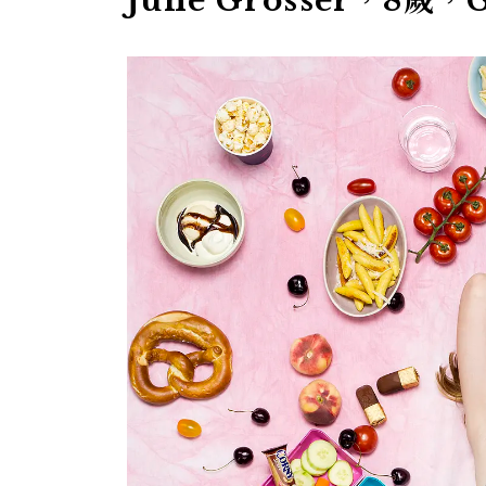
June Grosser，8歲，