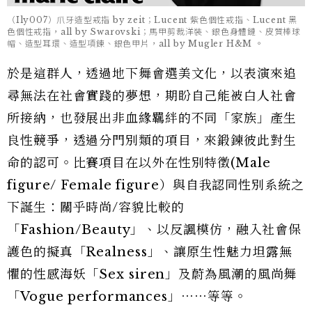
（Ily007）爪牙造型戒指 by zeit；Lucent 紫色個性戒指、Lucent 黑
色個性戒指，all by Swarovski；馬甲剪裁洋裝、銀色身體鏈、皮質棒球
帽、造型耳環、造型項鍊、銀色甲片，all by Mugler H&M 。
於是這群人，透過地下舞會選美文化，以表演來追
尋無法在社會實踐的夢想，期盼自己能被白人社會
所接納，也發展出非血緣羈絆的不同「家族」產生
良性競爭，透過分門別類的項目，來鍛鍊彼此對生
命的認可。比賽項目在以外在性別特徵(Male
figure/ Female figure）與自我認同性別系統之
下誕生：關乎時尚/容貌比較的
「Fashion/Beauty」、以反諷模仿，融入社會保
護色的擬真「Realness」、讓原生性魅力坦露無
懼的性感海妖「Sex siren」及蔚為風潮的風尚舞
「Vogue performances」⋯⋯等等。