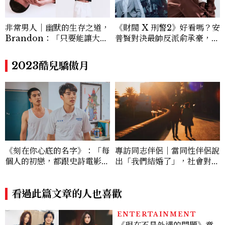
非常男人｜幽默的生存之道，
《財閥 X 刑警2》好看嗎？安
Brandon：「只要能讓大家
普賢對決最帥反派俞承豪，鄭
笑，我們就有機會玩在一起，
恩彩接棒女主，開專機、刷黑
讓敵人成為朋友。」
卡，用錢輾壓罪犯的陳利手回
2023酷兒驕傲月
來了，這次能玩多大？
《刻在你心底的名字》：「每
專訪同志伴侶｜當同性伴侶說
個人的初戀，都跟史詩電影一
出「我們結婚了」，社會對愛
樣偉大。」
情的想像，也拓寬了
看過此篇文章的人也喜歡
ENTERTAINMENT