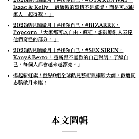
2023酷兒驕傲月｜#找你自己，#OTA RUNWAY，
Isaac & Kelly 「最驕傲的事情不是拿獎，而是可以跟
家人一起得獎。 」
2023酷兒驕傲月｜#找你自己，#BIZARRE，
Popcorn 「大家都可以自由、瘋狂，想鼓勵別人表達
他們奇怪的部分。 」
2023酷兒驕傲月｜#找你自己，#SEX SIREN，
Kany&Berto「 重新跟不喜歡的自己對話，了解自
己，每個人都會越來越漂亮。」
揚起彩虹旗！盤點9組全球酷兒藝術與攝影大師，歡慶同
志驕傲月來臨！
本文圖輯