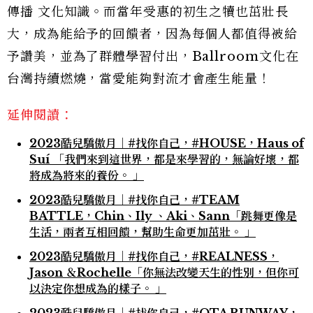
傳播 文化知識。而當年受惠的初生之犢也茁壯長
大，成為能給予的回饋者，因為每個人都值得被給
予讚美，並為了群體學習付出，Ballroom文化在
台灣持續燃燒，當愛能夠對流才會產生能量！
延伸閱讀：
2023酷兒驕傲月｜#找你自己，#HOUSE，Haus of
Suí 「我們來到這世界，都是來學習的，無論好壞，都
將成為將來的養份。 」
2023酷兒驕傲月｜#找你自己，#TEAM
BATTLE，Chin、Ily 、Aki、Sann「跳舞更像是
生活，兩者互相回饋，幫助生命更加茁壯。 」
2023酷兒驕傲月｜#找你自己，#REALNESS，
Jason ＆Rochelle「你無法改變天生的性別，但你可
以決定你想成為的樣子。 」