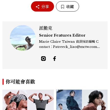
分享
收藏
派脆克
Senior Features Editor
Marie Claire Taiwan 資深採訪編輯 C
ontact：Patreeck_liao@mctw.com.t
w 擅長捕捉當代文化與時尚交會的瞬間，以
敏銳的觀察力與敘事能力，撰寫出兼具深度
與美感的專題內容，長期關注亞洲娛樂、人
物專訪、流行風格與 LGBTQ 多元議題。
曾專訪多位影視與音樂領域的代表人物，擅
長以細膩視角挖掘藝人內在的故事與蛻變。
你可能會喜歡
除了平面編輯，他也涉足影像企劃、封面製
作等，能靈活整合內容與視覺，打造具感染
力的跨平台敘事語言。認為好的內容不僅是
記錄時代，更是溫柔的行動——在每一段訪
談與每一篇文章裡，留下值得反覆回味的
光。