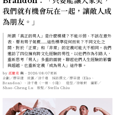
Brandon：「只要能讓大家笑，
我們就有機會玩在一起，讓敵人成
為朋友。」
所謂「真正的男人」是什麼模樣？不能示弱、不該在意外
表、要有男子氣概……這些標準從何而來？不同文化之
間，對於「正常」和「非常」的定義可能大不相同。我們
邀訪了四位擁有跨文化經驗的男性，以他們作為引路人，
重新思考「男人」多重的面貌。聊起他們人生經驗的影響
與超越，也重新定義「成為男人」這件事。
by
派脆克
與
-
2026/08/07
更新
企劃／廖崇捷 統籌／涂千曼 採訪撰文／廖崇捷（Eko、
Brandon）、涂千曼（一樹、小隆） 造型／徐敏軒 攝影／
Shao-Cheng Lu 妝髮／Stella Chiu