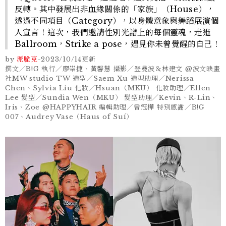
反轉。其中發展出非血緣關係的「家族」（House），
透過不同項目（Category），以身體意象與舞蹈展演個
人宣言！這次，我們邀請性別光譜上的每個靈魂，走進
Ballroom，Strike a pose，遇見你未曾覺醒的自己！
by
派脆克
-
2023/10/14
更新
撰文／B!G 執行／廖崇捷、黃馨慧 攝影／登曼波＆林建文 @波文映畫
社MW studio TW 造型／Saem Xu 造型助理／Nerissa
Chen、Sylvia Liu 化妝／Hsuan（MKU） 化妝助理／Ellen
Lee 髮型／Sundia Wen（MKU） 髮型助理／Kevin、R-Lin、
Iris、Zoe @HAPPYHAIR 編輯助理／曾冠樺 特別感謝／B!G
007、Audrey Vase（Haus of Suí）