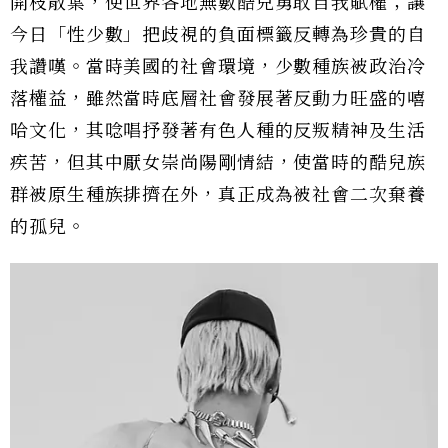
開枝散葉，使世界各地無數酷兒勇敢自我賦權；讓
今日「性少數」把歧視的負面標籤反轉為珍貴的自
我讚嘆。當時美國的社會環境，少數種族被政治冷
落權益，雖然當時底層社會發展著反動力旺盛的嘻
哈文化，其唸唱抒發著有色人種的反叛精神及生活
疾苦，但其中厭女崇尚陽剛情結，使當時的酷兒族
群被原生種族排擠在外，真正成為被社會二次棄養
的孤兒。