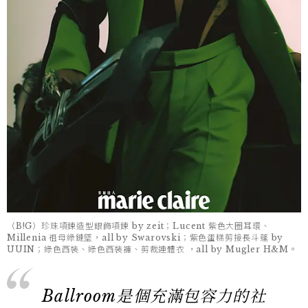
（B!G）珍珠項鍊造型銀飾項鍊 by zeit；Lucent 紫色大圈耳環、
Millenia 祖母綠鏈墜，all by Swarovski；紫色蛋糕剪接長斗蓬 by
UUIN；綠色西裝、綠色西裝褲、剪裁連體衣 ，all by Mugler H&M。
Ballroom是個充滿包容力的社