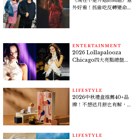
《現在不是外遇的問題》意
外好看！抓偷吃反轉變命
案？金憓秀傳奇美腿被讚
爆、金智勳大秀腹肌，曹汝
貞雙影后飆戲，線上看7大
看點懶人包
ENTERTAINMENT
2026 Lollapalooza
Chicago四大亮點總盤
點， JENNIE、 CORTIS
登台，K-POP擄獲全球！
LIFESTYLE
2026中秋禮盒推薦40+品
牌！不想送月餅也有解，送
長輩、送客戶一次挑
LIFESTYLE