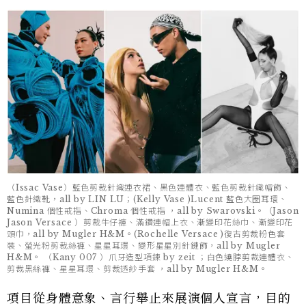
（Issac Vase）藍色剪裁針織連衣裙、黑色連體衣、藍色剪裁針織帽飾、
藍色針織靴，all by LIN LU；(Kelly Vase )Lucent 藍色大圈耳環、
Numina 個性戒指、Chroma 個性戒指 ，all by Swarovski。（Jason
Jason Versace ）剪裁牛仔褲、滿鑽連帽上衣、漸變印花絲巾、漸變印花
頭巾，all by Mugler H&M。(Rochelle Versace )復古剪裁粉色套
裝、螢光粉剪裁絲褲、星星耳環、變形星星別針鏈飾，all by Mugler
H&M。 （Kany 007 ）爪牙造型項鍊 by zeit ；白色繞脖剪裁連體衣、
剪裁黑絲褲、星星耳環、剪裁透紗手套 ，all by Mugler H&M。
項目從身體意象、言行舉止來展演個人宣言，目的