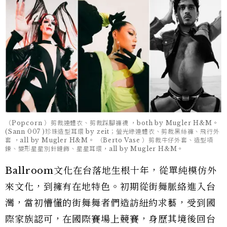
（Popcorn ）剪裁連體衣、剪裁踩腳褲襪 ，both by Mugler H&M。
(Sann 007 )珍珠造型耳環 by zeit；螢光綠連體衣、剪裁黑絲褲、飛行外
套 ，all by Mugler H&M。 （Berto Vase ）剪裁牛仔外套、造型項
鍊、變形星星別針鏈飾、星星耳環，all by Mugler H&M。
Ballroom文化在台落地生根十年，從單純模仿外
來文化，到擁有在地特色。初期從街舞脈絡進入台
灣，當初懵懂的街舞舞者們造訪紐約求藝，受到國
際家族認可，在國際賽場上競賽，身歷其境後回台