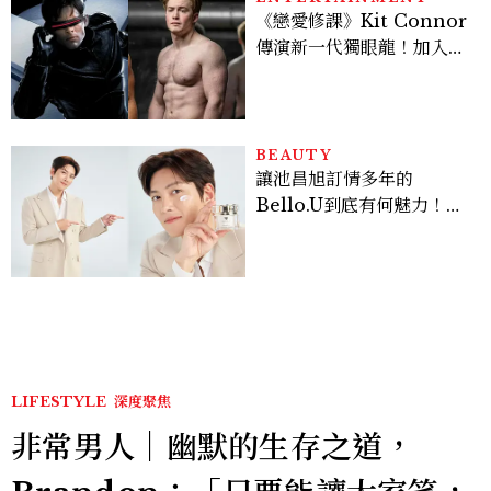
《戀愛修課》Kit Connor
傳演新一代獨眼龍！加入新
版《X戰警》，可望搭檔
Sadie Sink
BEAUTY
讓池昌旭訂情多年的
Bello.U到底有何魅力！揭
密男神發光乳霜～「肽光透
亮緊緻霜」如何打造日不落
的透亮肌，熬夜拍戲不顯疲
倦感，超神！
LIFESTYLE
深度聚焦
非常男人｜幽默的生存之道，