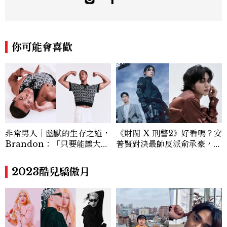
與美感的專題內容，長期關注亞洲娛樂、人
物專訪、流行風格與 LGBTQ 多元議題。
曾專訪多位影視與音樂領域的代表人物，擅
長以細膩視角挖掘藝人內在的故事與蛻變。
你可能會喜歡
除了平面編輯，他也涉足影像企劃、封面製
作等，能靈活整合內容與視覺，打造具感染
力的跨平台敘事語言。認為好的內容不僅是
記錄時代，更是溫柔的行動——在每一段訪
談與每一篇文章裡，留下值得反覆回味的
光。
非常男人｜幽默的生存之道，
《財閥 X 刑警2》好看嗎？安
Brandon：「只要能讓大家
普賢對決最帥反派俞承豪，鄭
笑，我們就有機會玩在一起，
恩彩接棒女主，開專機、刷黑
讓敵人成為朋友。」
卡，用錢輾壓罪犯的陳利手回
2023酷兒驕傲月
來了，這次能玩多大？