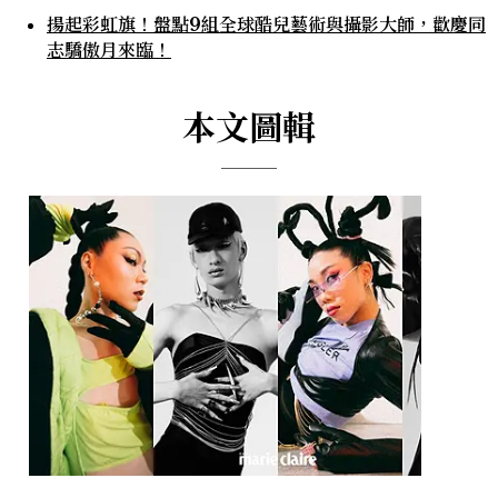
揚起彩虹旗！盤點9組全球酷兒藝術與攝影大師，歡慶同
志驕傲月來臨！
本文圖輯