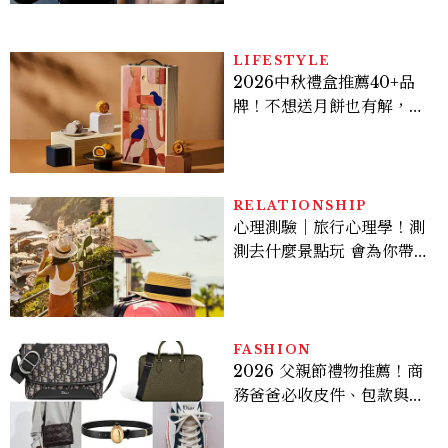
LIFESTYLE
2026中秋禮盒推薦40+品
牌！不想送月餅也有解，送
長輩、送客戶一次挑
RELATIONSHIP
心理測驗｜旅行心理學！測
測去什麼景點玩 會為你帶來
好運
FASHION
2026 父親節禮物推薦！商
務爸爸必收皮件、包款與鞋
履一次看