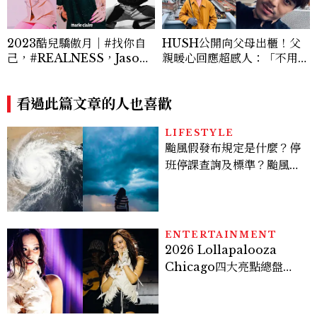
2023酷兒驕傲月｜#找你自
HUSH公開向父母出櫃！父
己，#REALNESS，Jason
親暖心回應超感人：「不用說
＆Rochelle「你無法改變天
對不起，我們都是愛你的。」
生的性別，但你可以決定你想
成為的樣子。 」
看過此篇文章的人也喜歡
LIFESTYLE
颱風假發布規定是什麼？停
班停課查詢及標準？颱風假
有薪水嗎、可否拒絕上班？
ENTERTAINMENT
2026 Lollapalooza
Chicago四大亮點總盤
點， JENNIE、 CORTIS
登台，K-POP擄獲全球！