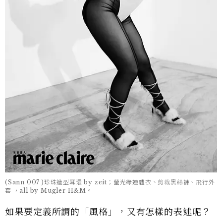
(Sann 007 )珍珠造型耳環 by zeit；螢光綠連體衣、剪裁黑絲褲、飛行外
套 ，all by Mugler H&M。
如果要定義所謂的「風格」，又有怎樣的表述呢？