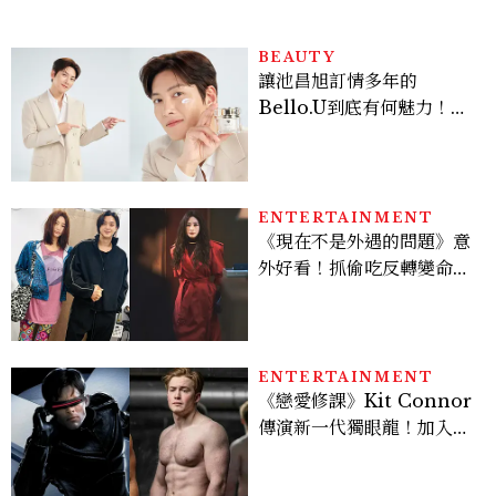
BEAUTY
讓池昌旭訂情多年的
Bello.U到底有何魅力！揭
密男神發光乳霜～「肽光透
亮緊緻霜」如何打造日不落
的透亮肌，熬夜拍戲不顯疲
倦感，超神！
ENTERTAINMENT
《現在不是外遇的問題》意
外好看！抓偷吃反轉變命
案？金憓秀傳奇美腿被讚
爆、金智勳大秀腹肌，曹汝
貞雙影后飆戲，線上看7大
看點懶人包
ENTERTAINMENT
《戀愛修課》Kit Connor
傳演新一代獨眼龍！加入新
版《X戰警》，可望搭檔
Sadie Sink