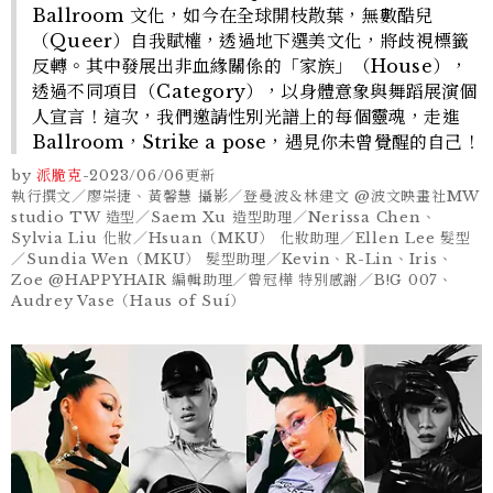
Ballroom 文化，如今在全球開枝散葉，無數酷兒
（Queer）自我賦權，透過地下選美文化，將歧視標籤
反轉。其中發展出非血緣關係的「家族」（House），
透過不同項目（Category），以身體意象與舞蹈展演個
人宣言！這次，我們邀請性別光譜上的每個靈魂，走進
Ballroom，Strike a pose，遇見你未曾覺醒的自己！
by
派脆克
-
2023/06/06
更新
執行撰文／廖崇捷、黃馨慧 攝影／登曼波＆林建文 @波文映畫社MW
studio TW 造型／Saem Xu 造型助理／Nerissa Chen、
Sylvia Liu 化妝／Hsuan（MKU） 化妝助理／Ellen Lee 髮型
／Sundia Wen（MKU） 髮型助理／Kevin、R-Lin、Iris、
Zoe @HAPPYHAIR 編輯助理／曾冠樺 特別感謝／B!G 007、
Audrey Vase（Haus of Suí）