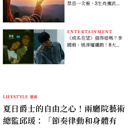
禁忌一次看，3生肖獲武財
神加持正偏財旺爆
ENTERTAINMENT
《成名在望》值得追嗎？李
國毅、姚淳耀飆戲！8大看
點與網友殘酷評價：節奏太
慢、犯人太好猜？
LIFESTYLE
藝術
夏日爵士的自由之心！兩廳院藝術
總監邱瑗：「節奏律動和身體有