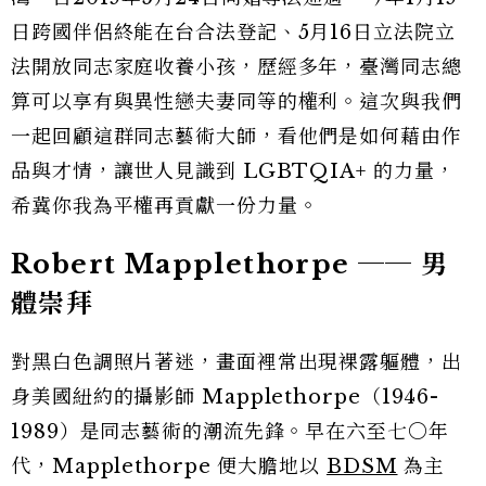
日跨國伴侶終能在台合法登記、5月16日立法院立
法開放同志家庭收養小孩，歷經多年，臺灣同志總
算可以享有與異性戀夫妻同等的權利。這次與我們
一起回顧這群同志藝術大師，看他們是如何藉由作
品與才情，讓世人見識到 LGBTQIA+ 的力量，
希冀你我為平權再貢獻一份力量。
Robert Mapplethorpe ── 男
體崇拜
對黑白色調照片著迷，畫面裡常出現裸露軀體，出
身美國紐約的攝影師 Mapplethorpe（1946-
1989）是同志藝術的潮流先鋒。早在六至七〇年
代，Mapplethorpe 便大膽地以
BDSM
為主