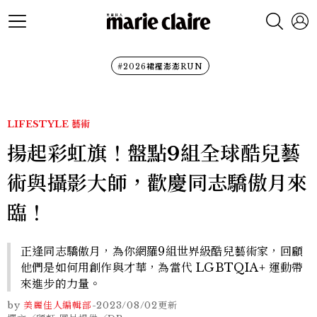
#2026裙襬澎澎RUN
LIFESTYLE
藝術
揚起彩虹旗！盤點9組全球酷兒藝
術與攝影大師，歡慶同志驕傲月來
臨！
正逢同志驕傲月，為你網羅9組世界級酷兒藝術家，回顧
他們是如何用創作與才華，為當代 LGBTQIA+ 運動帶
來進步的力量。
by
美麗佳人編輯部
-
2023/08/02
更新