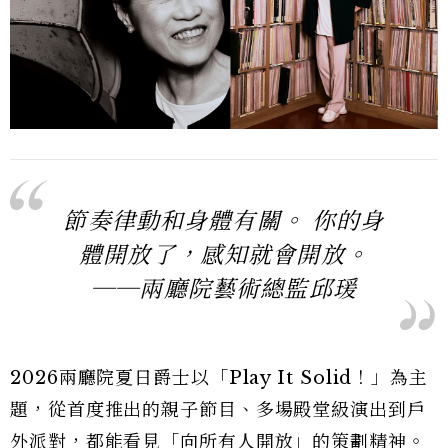
節奏律動和身體有關。 你的身
體開放了，感知就會開放。
──兩廳院藝術總監邱瑗
2026兩廳院夏日爵士以「Play It Solid！」為主
題，從首度推出的親子節目、多場殿堂級演出到戶
外派對，都能看見「向所有人開放」的策劃精神。