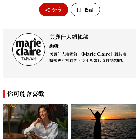
分享
收藏
美麗佳人編輯部
編輯
美麗佳人編輯群 《Marie Claire》雜誌編
輯部專注於時尚、文化與當代女性議題的深
度呈現，致力打造兼具風格與觀點的內容敘
事。 團隊擅長核心議題企劃、內容策展與
跨平台整合，長期關注國際時代脈動與社會
趨勢，從文化觀察出發，挖掘具有啟發性的
你可能會喜歡
女性故事與價值觀；同時以細膩的美學語言
與敘事張力，轉化為兼具視覺風格與思想深
度的內容。 《Marie Claire》始終以敏銳
視角與編輯直覺，引領讀者探索女性多元面
貌與生活品味風格的無限可能。