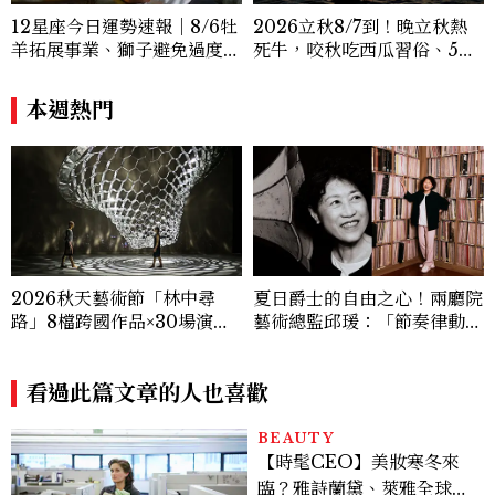
12星座今日運勢速報｜8/6牡
2026立秋8/7到！晚立秋熱
羊拓展事業、獅子避免過度借
死牛，咬秋吃西瓜習俗、5大
貸
禁忌與吉時懶人包
本週熱門
2026秋天藝術節「林中尋
夏日爵士的自由之心！兩廳院
路」8檔跨國作品×30場演出×
藝術總監邱瑗：「節奏律動和
32場行動介紹一次看
身體有關。身體開放了，感知
就會開放。」
看過此篇文章的人也喜歡
BEAUTY
【時髦CEO】美妝寒冬來
臨？雅詩蘭黛、萊雅全球裁