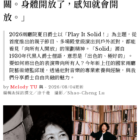
關。身體開放了，感知就會開
放。」
2026兩廳院夏日爵士以「Play It Solid！」為主題，從
首度推出的親子節目、多場殿堂級演出到戶外派對，都能
看見「向所有人開放」的策劃精神。「Solid」源自
1930年代黑人爵士俚語，意思是「出色的、極好的」。
要如何將出色的表演帶向所有人？今年新上任的國家兩廳
院藝術總監邱瑗，透過他對音樂的專業素養與經驗，與我
們分享爵士自由共融的魅力。
by
Melody TU
與
-
2026/08/04
更新
編輯&採訪撰文／涂千曼 攝影／Shao-Cheng Lu