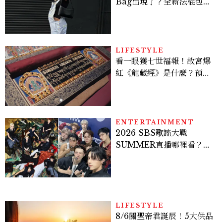
Bag出現了？全新法棍包
「Alma」，極簡控又要開
始排隊了
LIFESTYLE
看一眼獲七世福報！故宮爆
紅《龍藏經》是什麼？預約
＆參觀攻略一次看
ENTERTAINMENT
2026 SBS歌謠大戰
SUMMER直播哪裡看？
Stray Kids、ATEEZ等
28組卡司、線上播出時間一
次看
LIFESTYLE
8/6關聖帝君誕辰！5大供品