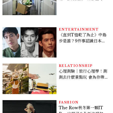
員＋關閉官網，下一步計畫
曝光
ENTERTAINMENT
《直到T恤乾了為止》中島
步是誰？9件事認識日本
「昭和臉」男星：大文豪玄
孫、《地獄占星師》關鍵人
物
RELATIONSHIP
心理測驗｜旅行心理學！測
測去什麼景點玩 會為你帶來
好運
FASHION
The Row秋冬第一顆IT