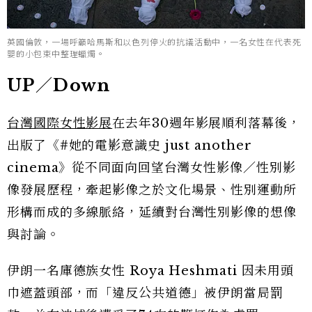
英國倫敦，一場呼籲哈馬斯和以色列停火的抗議活動中，一名女性在代表死
嬰的小包束中整理蠟燭。
UP／Down
台灣國際女性影展
在去年30週年影展順利落幕後，
出版了《#她的電影意識史 just another
cinema》從不同面向回望台灣女性影像／性別影
像發展歷程，牽起影像之於文化場景、性別運動所
形構而成的多線脈絡，延續對台灣性別影像的想像
與討論。
伊朗一名庫德族女性 Roya Heshmati 因未用頭
巾遮蓋頭部，而「違反公共道德」被伊朗當局罰