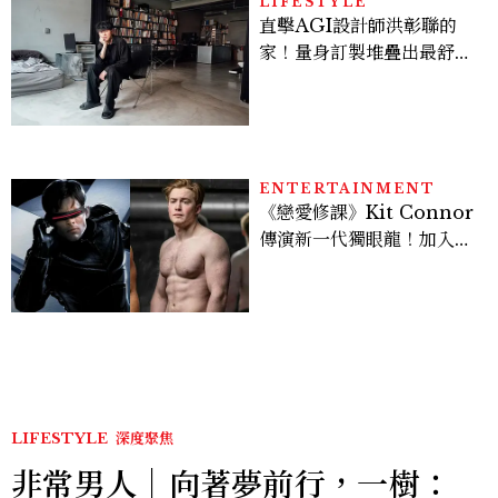
LIFESTYLE
直擊AGI設計師洪彰聯的
家！量身訂製堆疊出最舒適
的生活邏輯：「只要喜歡，
就能找到相處的方式」
ENTERTAINMENT
《戀愛修課》Kit Connor
傳演新一代獨眼龍！加入新
版《X戰警》，可望搭檔
Sadie Sink
LIFESTYLE
深度聚焦
非常男人｜向著夢前行，一樹：