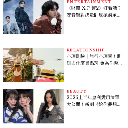
ENTERTAINMENT
《財閥 X 刑警2》好看嗎？
安普賢對決最帥反派俞承
豪，鄭恩彩接棒女主，開專
機、刷黑卡，用錢輾壓罪犯
的陳利手回來了，這次能玩
多大？
RELATIONSHIP
心理測驗｜旅行心理學！測
測去什麼景點玩 會為你帶來
好運
BEAUTY
2026上半年惠利愛用清單
大公開！新劇《給你夢想》
美出新高度，10款保養、香
水、護髮同款一次看