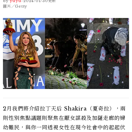
by
yuyu
-
2024/01/30
更新
圖片／Getty
2月我們將介紹拉丁天后 Shakira（夏奇拉），兩
則性別焦點議題則聚焦在厭女謀殺及加薩走廊的婦
幼難民，與你一同透視女性在現今社會中的起起伏