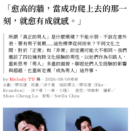
「愈高的牆，當成功爬上去的那一
刻，就愈有成就感。」
所謂「真正的男人」是什麼模樣？不能示弱、不該在意外
表、要有男子氣概……這些標準從何而來？不同文化之
間，對於「正常」和「非常」的定義可能大不相同。我們
邀訪了四位擁有跨文化經驗的男性，以他們作為引路人，
重新思考「男人」多重的面貌。聊起他們人生經驗的影響
與超越，也重新定義「成為男人」這件事。
by
Melody TU
與
-
2026/08/09
更新
企劃／廖崇捷 統籌／涂千曼 採訪撰文／廖崇捷（Eko、
Brandon）、涂千曼（一樹、小隆） 造型／徐敏軒 攝影／
Shao-Cheng Lu 妝髮／Stella Chiu