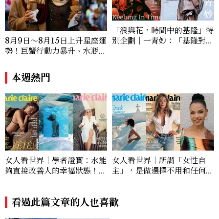
「浪與花，時間中的基隆」特
別企劃｜一青妙：「基隆對我
8月9日～8月15日上升星座運
來說是很重要的地方，也是我
勢！巨蟹行動力暴升、水瓶迎
最想理解的城市。」
新緣分
本週熱門
女人看世界｜學者證實：水能
女人看世界｜所謂「女性自
夠直接改善人的幸福狀態！別
主」，是做選擇不用和任何人
小看「藍色空間」帶來的益處
交代或辯解！
看過此篇文章的人也喜歡