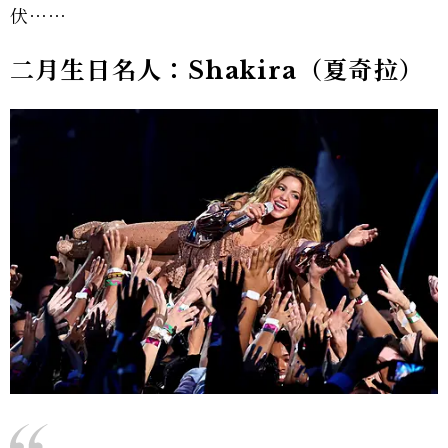
伏⋯⋯
二月生日名人：Shakira（夏奇拉）