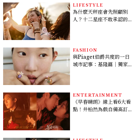
LIFESTYLE
為什麼天秤座會先照顧別
人？十二星座不敢承認的一
句話，「這星座」嘴上說沒
差，回家之後想很久
FASHION
與Piaget伯爵共度的一日
城市記事：基隆篇｜獨家影
像故事
ENTERTAINMENT
《早春晴朗》線上看6大看
點！井柏然為戲自備高訂，
孫千苦等地下戀轉正，雨夜
激吻獲讚慾感天花板