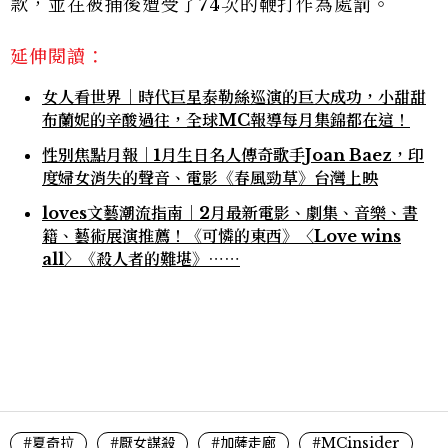
款，並在被捕後遭受了74次的鞭打作為處罰。
延伸閱讀：
女人看世界｜時代巨星泰勒絲巡演的巨大成功，小甜甜
布蘭妮的辛酸過往，全球MC報導每月集錦都在這！
性別焦點月報｜1月生日名人傳奇歌手Joan Baez，印
度婦女消失的聲音、電影《春風勁草》台灣上映
loves文藝潮流指南｜2月最新電影、劇集、音樂、書
籍、藝術展演推薦！《可憐的東西》〈Love wins
all〉《殺人者的難堪》⋯⋯
#夏奇拉
#厭女謀殺
#加薩走廊
#MCinsider