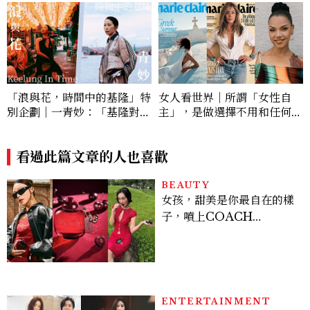
「浪與花，時間中的基隆」特
女人看世界｜所謂「女性自
別企劃｜一青妙：「基隆對我
主」，是做選擇不用和任何人
來說是很重要的地方，也是我
交代或辯解！
最想理解的城市。」
看過此篇文章的人也喜歡
BEAUTY
女孩，甜美是你最自在的樣
子，噴上COACH
CHERRY時尚櫻桃香氛，
把每一刻都活得閃耀發光
吧！
ENTERTAINMENT