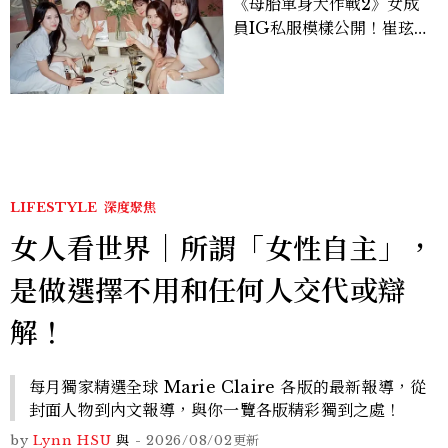
《母胎單身大作戰2》女成
員IG私服模樣公開！崔玹諝
溫柔系歐膩粉絲飆漲、金秀
炫竟是低調千金？
LIFESTYLE
深度聚焦
女人看世界｜所謂「女性自主」，
是做選擇不用和任何人交代或辯
解！
每月獨家精選全球 Marie Claire 各版的最新報導，從
封面人物到內文報導，與你一覽各版精彩獨到之處！
by
Lynn HSU
與
-
2026/08/02
更新