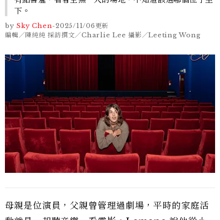
下。
by
Sky Chen
-
2025/11/06
更新
編輯／陳純純 採訪撰文／Charlie Lee 攝影／Leeting Wong
母親是位演員，父親曾管理過劇場，平時的家庭活