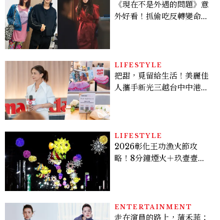
《現在不是外遇的問題》意
外好看！抓偷吃反轉變命
案？金憓秀傳奇美腿被讚
爆、金智勳大秀腹肌，曹汝
貞雙影后飆戲，線上看7大
看點懶人包
LIFESTYLE
把甜，覓留給生活！美麗佳
人攜手新光三越台中中港
店、林美貞，以南洋甜點打
造金卡會員限定午後
LIFESTYLE
2026彰化王功漁火節攻
略！8分鐘煙火＋玖壹壹、
美秀集團開唱，千人烤蚵、
鯊魚先生一次玩
ENTERTAINMENT
走在演員的路上，蒲禾菲：