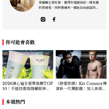
是編輯也是吃貨，覺得料理跟採訪一樣有趣
的是過程，同時還擁有一個能自由說話的地
方「食事，365日」。工作內容橫跨紙本雜
誌與數位平台，主要企劃與撰寫美食、美
酒、設計與旅遊文化，作品有風格空間、主
廚對談等等專題，以及旅遊特輯、設計師深
度採訪。可以用觀點寫字，也習慣用一點距
離看世界。Contact: sky_chen@mctw.
你可能會喜歡
com.tw
2026清心福全菜單推薦TOP
《戀愛修課》Kit Connor傳
10！手搖控激推隱藏版神
演新一代獨眼龍！加入新版
飲、黃金甜度一次看
《X戰警》，可望搭檔Sadie
Sink
本週熱門