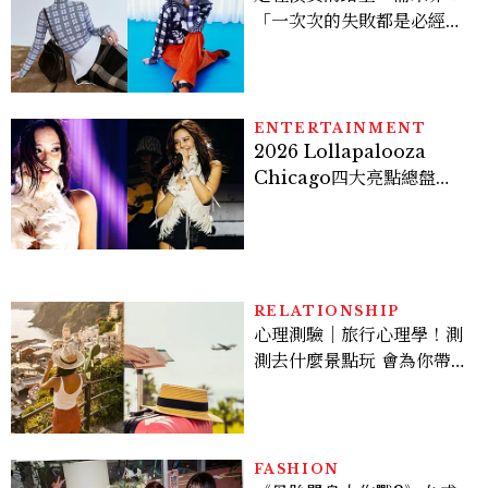
「一次次的失敗都是必經過
程，必須要經過那些練習，
才能做得好。」
ENTERTAINMENT
2026 Lollapalooza
Chicago四大亮點總盤
點， JENNIE、 CORTIS
登台，K-POP擄獲全球！
RELATIONSHIP
心理測驗｜旅行心理學！測
測去什麼景點玩 會為你帶來
好運
FASHION