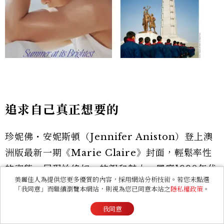
追求自己真正想要的
珍妮佛・安妮斯頓（Jennifer Aniston）登上澳
洲版最新一期《Marie Claire》封面，輕鬆率性
的姿態，展現始終如一的親和魅力。風靡1990年代
美麗佳人為提供您更多優質的內容，採用網站分析技術。若您未點選
的瑞秋頭（The Rachel）、首次加入
「我同意」而繼續瀏覽本網站，則視為您已同意本站之
隱私權政策
。
Instagram 就造成平台一度當機⋯⋯他渾然天成
我同意
的巨星風采早被寫入好萊塢影史。除了演員身分，