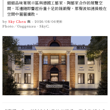
細細品味著展示區與德國工藝家、陶藝家合作的展覽空
間，耳邊隨即響起份量十足的錘鍛聲，那聲波如漣漪般在
空間中層層擴散。
by
Sky Chen
與
-
2026/08/06
更新
Photo／Gaggenau、SkyC.