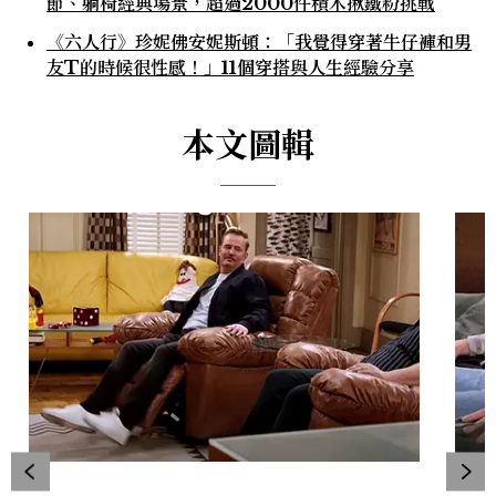
節、躺椅經典場景，超過2000件積木揪鐵粉挑戰
《六人行》珍妮佛安妮斯頓：「我覺得穿著牛仔褲和男
友T的時候很性感！」11個穿搭與人生經驗分享
本文圖輯