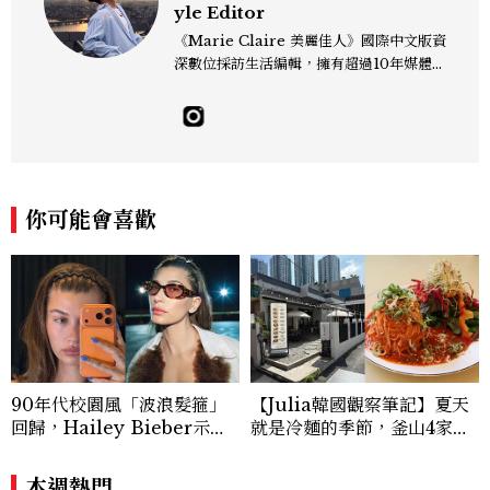
yle Editor
《Marie Claire 美麗佳人》國際中文版資
深數位採訪生活編輯，擁有超過10年媒體與
編輯實務經驗。目前專注及深耕於全球各地
飯店、奢華旅宿、旅遊景點、航空等領域，
另涉獵3C家電、居家生活範疇，具備實測
開箱與趨勢剖析能力。 曾擔任即時新聞編
輯、時尚鐘錶線記者，擅長以精闢觀點挖掘
獨特角度，採訪足跡遍及馬爾地夫、紐西
你可能會喜歡
蘭、瑞士、德國、瑞典、亞洲主要城市，合
作品牌包含Aman、Four Seasons、Ca
pella、Mandarin Oriental、JOAL
I、Raffles、Banyan Tree、IHG、Ma
rriott等頂級飯店集團。 策劃並執行超過7
0篇深度專題「MC開房間」、260 篇以上
「玩咖懶人包」盤點類文章，致力用專業視
角提供讀者最新話題、兼具風格與實用的高
90年代校園風「波浪髮箍」
【Julia韓國觀察筆記】夏天
品質生活旅遊靈感內容。 Contact：ben
回歸，Hailey Bieber示範
就是冷麵的季節，釜山4家必
ny_yang@mctw.com.tw
如何戴得時髦：這款Miu Mi
吃拌冷麵
u髮箍未開賣先爆紅！
本週熱門