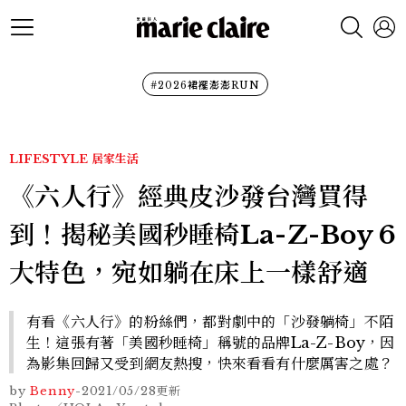
#2026裙襬澎澎RUN
LIFESTYLE
居家生活
《六人行》經典皮沙發台灣買得
到！揭秘美國秒睡椅La-Z-Boy 6
大特色，宛如躺在床上一樣舒適
有看《六人行》的粉絲們，都對劇中的「沙發躺椅」不陌
生！這張有著「美國秒睡椅」稱號的品牌La-Z-Boy，因
為影集回歸又受到網友熱搜，快來看看有什麼厲害之處？
by
Benny
-
2021/05/28
更新