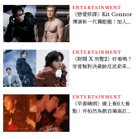
ENTERTAINMENT
《戀愛修課》Kit Connor
傳演新一代獨眼龍！加入新
版《X戰警》，可望搭檔
Sadie Sink
ENTERTAINMENT
《財閥 X 刑警2》好看嗎？
安普賢對決最帥反派俞承
豪，鄭恩彩接棒女主，開專
機、刷黑卡，用錢輾壓罪犯
的陳利手回來了，這次能玩
多大？
ENTERTAINMENT
《早春晴朗》線上看6大看
點！井柏然為戲自備高訂，
孫千苦等地下戀轉正，雨夜
激吻獲讚慾感天花板