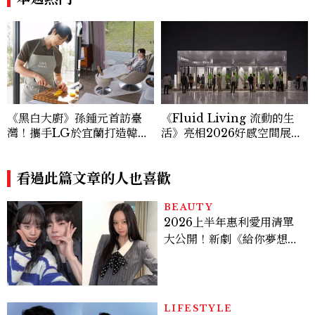
《黑白大廚》孫鍾元首訪臺
《Fluid Living 流動的生
灣！攜手LG於宜蘭打造韓式
活》亮相2026好感空間展！
生活空間，走進米其林主廚最
Saiens 山恩、遠雄建設、G
真實的日常
ili 集力門攜手共談未來生活
看過此篇文章的人也喜歡
BEAUTY
2026上半年惠利愛用清單
大公開！新劇《給你夢想》
美出新高度，10款保養、香
水、護髮同款一次看
LIFESTYLE