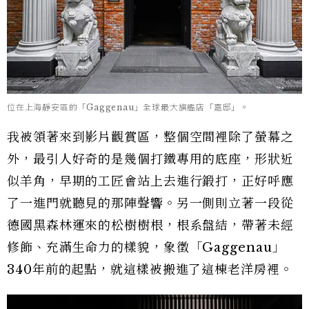
位在上海靜安區的「Gaggenau」全球最大旗艦店「嘉邸」。
我被領著來到影片觀賞區，整個空間裡除了螢幕之
外，最引人好奇的是幾個打鐵專用的底座，形狀近
似羊角，早期的工匠會站上去進行鍛打，正好呼應
了一進門就聽見的那陣聲響。另一側則立著一段從
德國黑森林運來的松樹樹根，根系盤結，帶著未經
修飾、充滿生命力的樣貌，象徵「Gaggenau」
340年前的起點，就這樣被搬進了這棟老洋房裡。