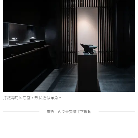
打鐵專用的底座，形狀近似羊角。