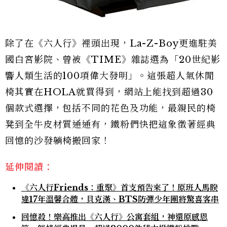
除了在《六人行》裡頭出現，La-Z-Boy更進駐美
國白宮影院、曾被《TIME》雜誌選為「20世紀影
響人類生活的100項偉大發明」。這張超人氣休閒
椅其實在HOLA就買得到，網站上能找到超過30
個款式選擇，包括不同的花色及功能，最親民的椅
凳到全牛皮材質通通有，鐵粉們快把這象徵著經典
回憶的沙發躺椅搬回家！
延伸閱讀：
《六人行Friends：重聚》首支預告來了！原班人馬睽
違17年溫馨合體，貝克漢、BTS防彈少年團將驚喜客串
回憶殺！樂高推出《六人行》公寓套組，神還原感恩