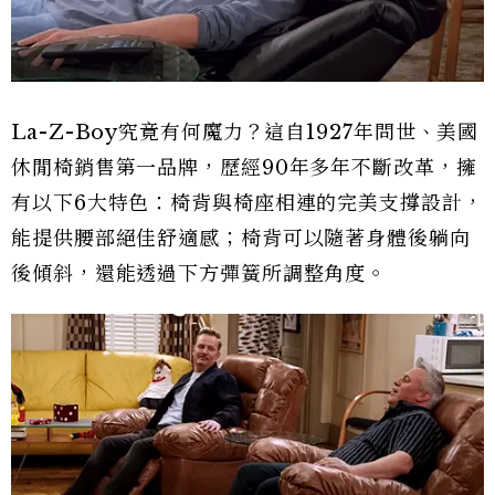
La-Z-Boy究竟有何魔力？這自1927年問世、美國
休閒椅銷售第一品牌，歷經90年多年不斷改革，擁
有以下6大特色：椅背與椅座相連的完美支撐設計，
能提供腰部絕佳舒適感；椅背可以隨著身體後躺向
後傾斜，還能透過下方彈簧所調整角度。