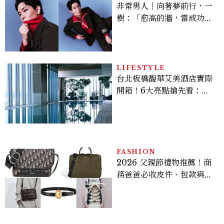
非常男人｜向著夢前行，一
樹：「愈高的牆，當成功爬
上去的那一刻，就愈有成就
感。」
LIFESTYLE
台北板橋馥華艾美酒店實際
開箱！6大亮點搶先看：新
北最新旅宿地標、高空泳
池、客房藏奢華細節
FASHION
2026 父親節禮物推薦！商
務爸爸必收皮件、包款與鞋
履一次看