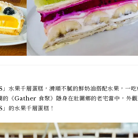
BS」水果千層蛋糕，滑順不膩的鮮奶油搭配水果，一吃
的《Gather 食聚》隱身在壯圍鄉的老宅當中，外
S」的水果千層蛋糕！