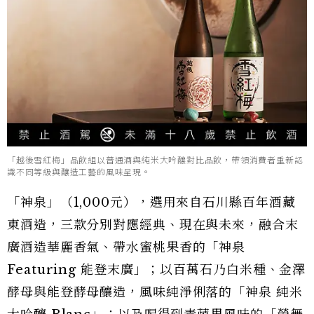
「越後雪紅梅」品飲組以普通酒與純米大吟釀對比品飲，帶領消費者重新認
識不同等級與釀造工藝的風味呈現。
「神泉」（1,000元），選用來自石川縣百年酒藏
東酒造，三款分別對應經典、現在與未來，融合末
廣酒造華麗香氣、帶水蜜桃果香的「神泉
Featuring 能登末廣」；以百萬石乃白米種、金澤
酵母與能登酵母釀造，風味純淨俐落的「神泉 純米