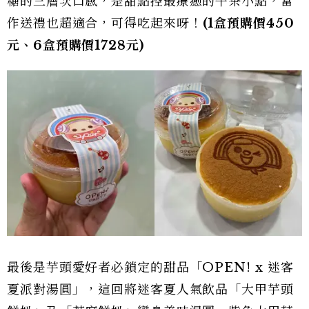
糖的三層次口感，是甜點控最療癒的午茶小點，當
作送禮也超適合，可得吃起來呀！
(1盒預購價450
元、6盒預購價1728元)
最後是芋頭愛好者必鎖定的甜品「OPEN! x 迷客
夏派對湯圓」，這回將迷客夏人氣飲品「大甲芋頭