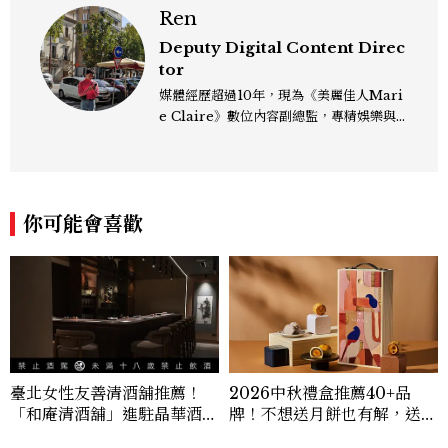
Ren
Deputy Digital Content Direc
tor
媒體經歷超過10年，現為《美麗佳人Mari
e Claire》數位內容副總監，專精娛樂與
生活風格領域，處理國內外名人消息、頒獎
典禮與大型內容企劃。 ren_chen@mct
w.com.tw
你可能會喜歡
臺北女性友善清酒舖推薦！
2026中秋禮盒推薦40+品
「和庵清酒舖」進駐晶華酒
牌！不想送月餅也有解，送長
店：首創五行心情選酒、單杯
輩、送客戶一次挑