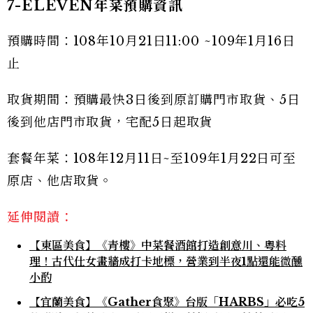
7-ELEVEN年菜預購資訊
預購時間：108年10月21日11:00 ~109年1月16日
止
取貨期間：預購最快3日後到原訂購門市取貨、5日
後到他店門市取貨，宅配5日起取貨
套餐年菜：108年12月11日~至109年1月22日可至
原店、他店取貨。
延伸閱讀：
【東區美食】《青樓》中菜餐酒館打造創意川、粵料
理！古代仕女畫牆成打卡地標，營業到半夜1點還能微醺
小酌
【宜蘭美食】《Gather食聚》台版「HARBS」必吃5