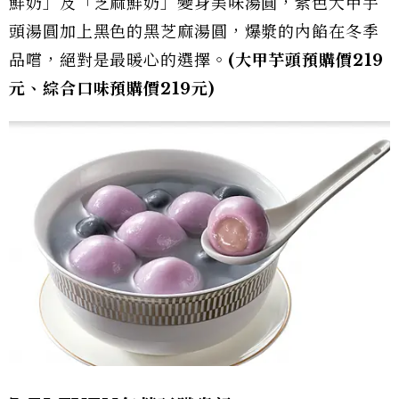
鮮奶」及「芝麻鮮奶」變身美味湯圓，紫色大甲芋
頭湯圓加上黑色的黑芝麻湯圓，爆漿的內餡在冬季
品嚐，絕對是最暖心的選擇。
(大甲芋頭預購價219
元、綜合口味預購價219元)