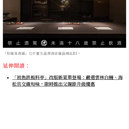
「和庵清酒舖」位在臺北晶華酒店麗晶精品B1。
延伸閱讀：
「初魚鉄板料亭」改版新菜單登場：嚴選雲林白鰻、海
松貝交織旬味，限時推出父親節升級優惠