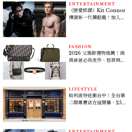
ENTERTAINMENT
《戀愛修課》Kit Connor
傳演新一代獨眼龍！加入新
版《X戰警》，可望搭檔
Sadie Sink
FASHION
2026 父親節禮物推薦！商
務爸爸必收皮件、包款與鞋
履一次看
LIFESTYLE
哈利波特迷衝台中！全台第
二間專賣店在這開幕，25週
年限定周邊、托特包太值得
入手
ENTERTAINMENT