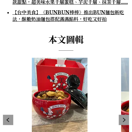
款甜點，超美味水果千層蛋糕、芋泥千層、抹茶千層……
【台中美食】《BUNBUN棒棒》推出BUN麵包新吃
法，酥脆奶油麵包搭配滿滿餡料，好吃又好拍
本文圖輯