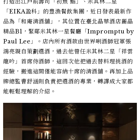
打造出江戶前壽司「初魚 鮨」、米其林二星
「EIKA盈科」的豊漁餐飲集團，近日發表最新作
品為「和庵清酒舖」，其位置在臺北晶華酒店麗晶
精品B1，緊鄰米其林一星餐廳「Impromptu by
Paul Lee」。店內所有酒款由世界唎酒師冠軍張
鴻亮親自策劃選酒，過去他曾任米其林二星「祥雲
龍吟」首席侍酒師，這回次他把過去替料理挑酒的
經驗，搬進這間僅能容納十席的清酒舖。再加上品
牌總監曹舒涵則負責把選酒的專業，轉譯成大家都
能輕鬆理解的介紹。