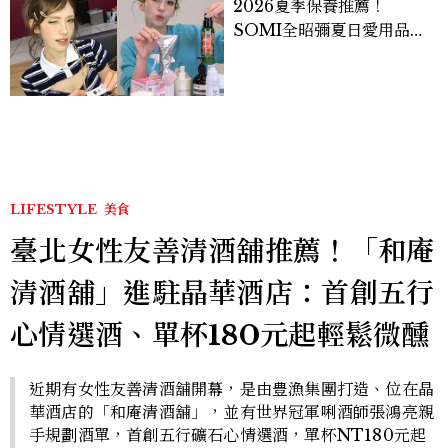
2026夏季保養推薦！
SOMI全昭彌夏日愛用品公
開，防曬、護髮、止汗、頭
皮保養10款好物一次看
LIFESTYLE
美食
臺北女性友善清酒舖推薦！「和庵
清酒舖」進駐晶華酒店：首創五行
心情選酒、單杯180元起輕鬆微醺
近期有女性友善清酒舖開幕，是由豊漁集團打造、位在晶
華酒店的「和庵清酒舖」，並有世界冠軍唎酒師張鴻亮親
手規劃酒單，首創五行礦石心情選酒，單杯NT180元起