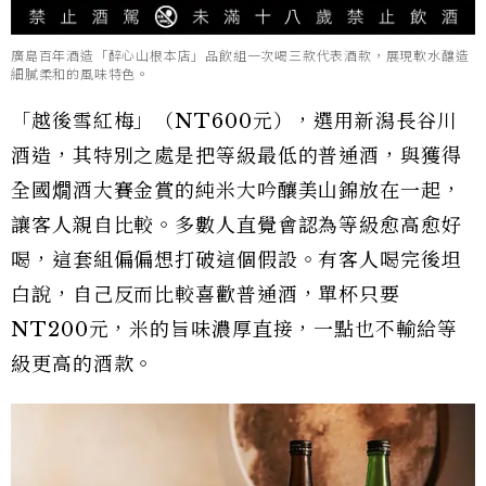
廣島百年酒造「醉心山根本店」品飲組一次喝三款代表酒款，展現軟水釀造
細膩柔和的風味特色。
「越後雪紅梅」（NT600元），選用新潟長谷川
酒造，其特別之處是把等級最低的普通酒，與獲得
全國燗酒大賽金賞的純米大吟釀美山錦放在一起，
讓客人親自比較。多數人直覺會認為等級愈高愈好
喝，這套組偏偏想打破這個假設。有客人喝完後坦
白說，自己反而比較喜歡普通酒，單杯只要
NT200元，米的旨味濃厚直接，一點也不輸給等
級更高的酒款。