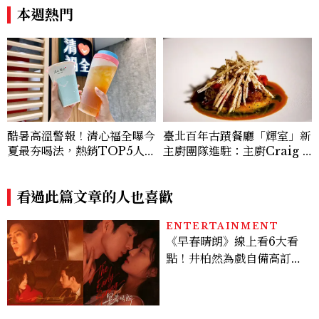
180元起輕鬆微醺
本週熱門
酷暑高溫警報！清心福全曝今
臺北百年古蹟餐廳「輝室」新
夏最夯喝法，熱銷TOP5人氣
主廚團隊進駐：主廚Craig Y
飲品一次看
ang以兒時記憶詮釋烤玉米、
炒米粉、紅豆湯勾勒現代臺灣
看過此篇文章的人也喜歡
料理風味
ENTERTAINMENT
《早春晴朗》線上看6大看
點！井柏然為戲自備高訂，
孫千苦等地下戀轉正，雨夜
激吻獲讚慾感天花板