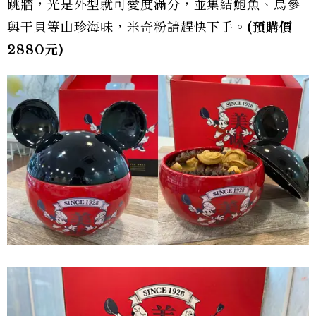
跳牆，光是外型就可愛度滿分，並集結鮑魚、烏參
與干貝等山珍海味，米奇粉請趕快下手。
(預購價
2880元)