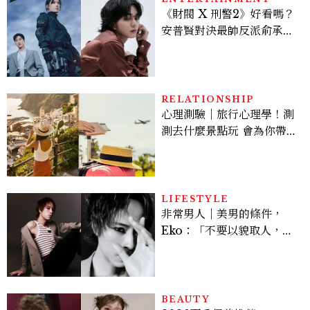
《財閥 X 刑警2》好看嗎？
安普賢對決最帥反派俞承
豪，鄭恩彩接棒女主，開專
機、刷黑卡，用錢輾壓罪犯
的陳利手回來了，這次能玩
多大？
RELATIONSHIP
心理測驗｜旅行心理學！測
測去什麼景點玩 會為你帶來
好運
LIFESTYLE
非常男人｜美男的條件，
Eko：「不要以貌取人，內
在與外在同樣重要。」
BEAUTY