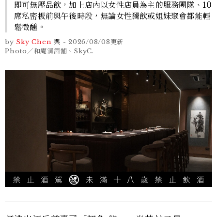
即可無壓品飲，加上店內以女性店員為主的服務團隊、10
席私密板前與午後時段，無論女性獨飲或姐妹聚會都能輕
鬆微醺。
by
Sky Chen
與
-
2026/08/08
更新
Photo／和庵清酒舖、SkyC.