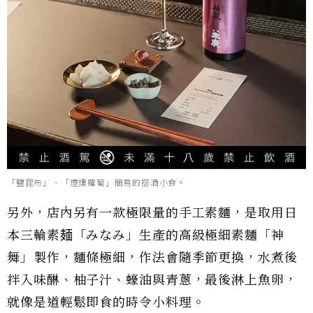
「鹽昆布」、「煙燻蘿蔔」簡易的搭酒小食。
另外，店內另有一款極限量的手工素麵，是取用日
本三輪素麺「みなみ」生產的高級極細素麵「神
舞」製作，麵條極細，作法會隨季節更換，水煮後
拌入味醂、柚子汁、蠔油與青蔥，最後淋上魚卵，
就像是道輕鬆即食的時令小料理。