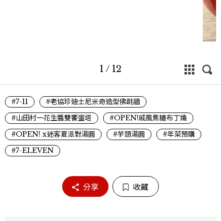
1
/
12
#7-11
#老協珍迪士尼米奇造型佛跳牆
#山田村一花生醬雙饗蛋塔
#OPEN!戚風焦糖布丁燒
#OPEN! x迷客夏派對湯圓
#芋頭湯圓
#年菜預購
#7-ELEVEN
分享
收藏