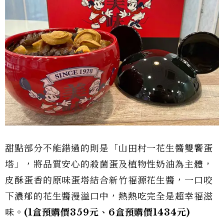
甜點部分不能錯過的則是「山田村一花生醬雙饗蛋
塔」，將品質安心的殺菌蛋及植物性奶油為主體，
皮酥蛋香的原味蛋塔結合新竹福源花生醬，一口咬
下濃郁的花生醬漫溢口中，熱熱吃完全是超幸福滋
味。
(1盒預購價359元、6盒預購價1434元)