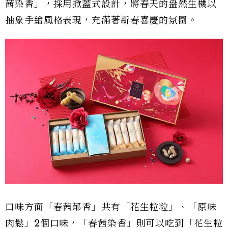
茜染香」，採用掀蓋式設計，將春天的盎然生機以
抽象手繪風格表現，充滿著新春喜慶的氛圍。
口味方面「春茜郁香」共有「花生粒粒」、「原味
肉鬆」2個口味，「春茜染香」則可以吃到「花生粒