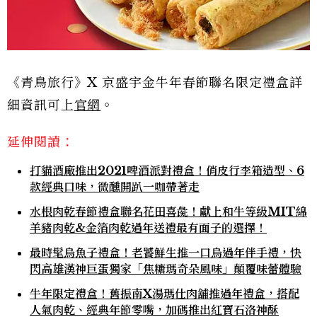
《青鳥旅行》X 京盛宇金牛年春節聯名限定禮盒詳
細資訊可上
官網
。
延伸閱讀：
打貓酒廠推出2021啤酒派對禮盒！俏皮行李箱造型、6
款經典口味，微醺開趴一咖帶著走
水根肉乾春節禮盒聯名花田喜彘！獻上和牛等級MIT綿
羊豬肉乾&金箔肉乾過年送禮最有面子的選擇！
最時髦烏魚子禮盒！老饕鮮生推一口烏過年伴手禮，快
閃高雄漢神巨蛋獨家「焦糖瑪奇朵風味」顛覆味蕾體驗
牛年限定禮盒！舊振南X湯瑪仕肉舖推過年禮盒，搭配
人氣肉乾、經典年節零嘴，加碼推出紅寶石洛神酥