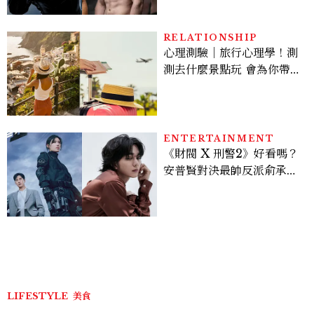
Sadie Sink
RELATIONSHIP
心理測驗｜旅行心理學！測
測去什麼景點玩 會為你帶來
好運
ENTERTAINMENT
《財閥 X 刑警2》好看嗎？
安普賢對決最帥反派俞承
豪，鄭恩彩接棒女主，開專
機、刷黑卡，用錢輾壓罪犯
的陳利手回來了，這次能玩
多大？
LIFESTYLE
美食