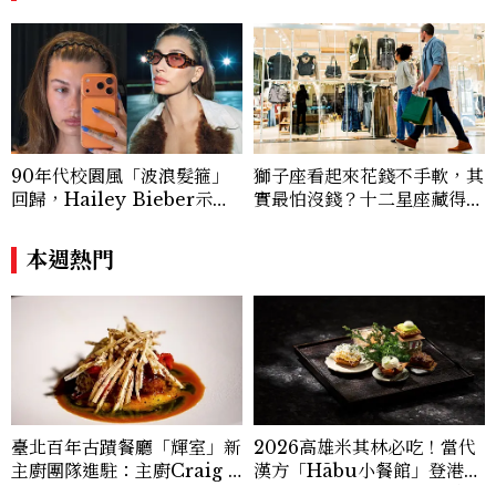
90年代校園風「波浪髮箍」
獅子座看起來花錢不手軟，其
回歸，Hailey Bieber示範
實最怕沒錢？十二星座藏得最
如何戴得時髦：這款Miu Mi
深的金錢焦慮，「這星座」比
u髮箍未開賣先爆紅！
價半天，最後卻買最貴的
本週熱門
2026高雄米其林必吃！當代
臺北百年古蹟餐廳「輝室」新
漢方「Hābu小餐館」登港
主廚團隊進駐：主廚Craig Y
灣，主廚陣容、套餐價格公開
ang以兒時記憶詮釋烤玉米、