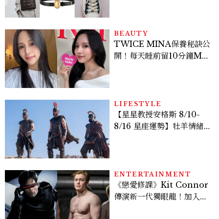
BEAUTY
TWICE MINA保養秘訣公
開！每天睡前留10分鐘ME
TIME、定期皮拉提斯，6
個日常習慣養出牛奶肌
LIFESTYLE
【星星教授安格斯 8/10-
8/16 星座運勢】牡羊情緒
變敏感，雙子人際吸引力爆
棚
ENTERTAINMENT
《戀愛修課》Kit Connor
傳演新一代獨眼龍！加入新
版《X戰警》，可望搭檔