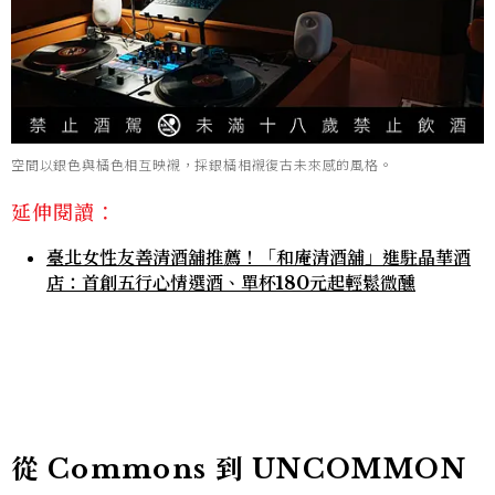
空間以銀色與橘色相互映襯，採銀橘相襯復古未來感的風格。
延伸閱讀：
臺北女性友善清酒舖推薦！「和庵清酒舖」進駐晶華酒
店：首創五行心情選酒、單杯180元起輕鬆微醺
從 Commons 到 UNCOMMON