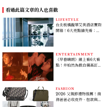
炒米粉、紅豆湯勾勒現代臺灣
料理風味
看過此篇文章的人也喜歡
LIFESTYLE
台北板橋馥華艾美酒店實際
開箱！6大亮點搶先看：新
北最新旅宿地標、高空泳
池、客房藏奢華細節
ENTERTAINMENT
《早春晴朗》線上看6大看
點！井柏然為戲自備高訂，
孫千苦等地下戀轉正，雨夜
激吻獲讚慾感天花板
FASHION
2026 父親節禮物推薦！商
務爸爸必收皮件、包款與鞋
履一次看