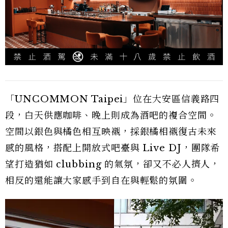
「UNCOMMON Taipei」位在大安區信義路四
段，白天供應咖啡、晚上則成為酒吧的複合空間。
空間以銀色與橘色相互映襯，採銀橘相襯復古未來
感的風格，搭配上開放式吧臺與 Live DJ，團隊希
望打造猶如 clubbing 的氣氛，卻又不必人擠人，
相反的還能讓大家感手到自在與輕鬆的氛圍。