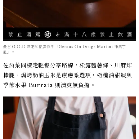
曼谷 G.O.D 酒吧的招牌作品「Genius On Drugs Martini 神馬丁
尼」。
佐酒菜同樣走輕鬆分享路線，松露醬薯條、川麻炸
棒腿、焗烤奶油玉米是療癒系選項，橄欖油甜蝦與
季節水果 Burrata 則清爽無負擔。