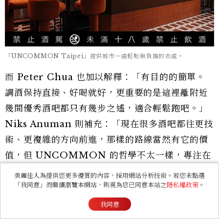
「UNCOMMON Taipei」提供城市一處輕鬆無負擔的去處。
而 Peter Chua 也加以解釋：「有目的的簡單。
調酒保持直接、好喝就好，更重要的是這裡離附近
幾間優秀酒吧都只有幾步之遙，適合輕鬆跑吧。」
Niks Anuman 則補充：「現在很多酒吧都往更技
術、更複雜的方向前進，那樣的路線當然有它的價
值，但 UNCOMMON 的哲學不太一樣，專注在
整體體驗，待客之道才是核心，複雜度是之後才要
美麗佳人為提供您更多優質的內容，採用網站分析技術。若您未點選
「我同意」而繼續瀏覽本網站，則視為您已同意本站之
隱私權政策
。
談的事。」好的酒吧做出好喝的調酒，偉大的酒吧
則會留下難忘的回憶。臺北擁有亞洲數一數二精彩
我同意
的酒吧文化，「UNCOMMON Taipei」應該要