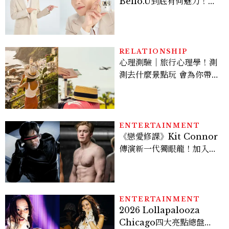
Bello.U到底有何魅力！揭
密男神發光乳霜～「肽光透
亮緊緻霜」如何打造日不落
的透亮肌，熬夜拍戲不顯疲
倦感，超神！
RELATIONSHIP
心理測驗｜旅行心理學！測
測去什麼景點玩 會為你帶來
好運
ENTERTAINMENT
《戀愛修課》Kit Connor
傳演新一代獨眼龍！加入新
版《X戰警》，可望搭檔
Sadie Sink
ENTERTAINMENT
2026 Lollapalooza
Chicago四大亮點總盤