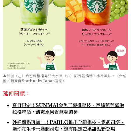
▲茨城（左）哈密瓜和福島綜合水果（右）都有著清新的水果風味。（合成
圖／翻攝自Starbucks Japan官網）
延伸閱讀：
夏日限定！SUNMAI金色三麥推荔枝、巨峰葡萄氣泡
拉格啤酒，清爽水果香氣超消暑
外送甜點再加一！PABLO推出全新楊枝甘露起司塔、
迷你花生卡士達起司塔，還有限定芒果甜點新登場