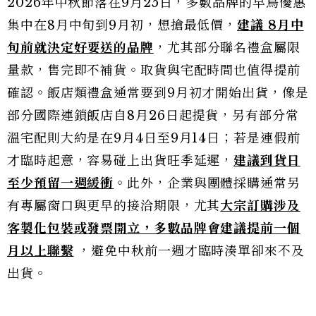
2026年中秋節落在9月25日，多數品牌的早鳥優惠
集中在8月中旬到9月初，想搶最低價，
建議 8月中
旬前就決定好要送的品牌
，尤其部分聯名禮盒屬限
量款，售完即不補貨。取貨與宅配時間也值得提前
確認。飯店類禮盒通常要到9月初才開始出貨，像是
部分國際連鎖飯店自8月26日起提貨，另有部分常
溫宅配則大約是在9月4日至9月14日；若是連假前
才臨時起意，容易碰上出貨旺季延遲，
建議到貨日
至少預留一週緩衝
。此外，企業與團體採購通常另
有專屬窗口與更早的接洽期限，尤其
大宗訂購涉及
客製化包裝或發票開立，
多數品
牌會建議提前一個
月以上聯繫
，避免中秋前一週才臨時湊單卻來不及
出貨。