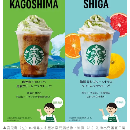
▲鹿兒島（左）的櫻島火山星冰樂充滿想像，滋賀（右）則推出充滿夏日清