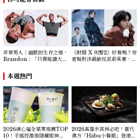
非常男人｜幽默的生存之道，
《財閥 X 刑警2》好看嗎？安
Brandon：「只要能讓大家
普賢對決最帥反派俞承豪，鄭
笑，我們就有機會玩在一起，
恩彩接棒女主，開專機、刷黑
讓敵人成為朋友。」
卡，用錢輾壓罪犯的陳利手回
本週熱門
來了，這次能玩多大？
2026清心福全菜單推薦TOP
2026高雄米其林必吃！當代
10！手搖控激推隱藏版神
漢方「Hābu小餐館」登港