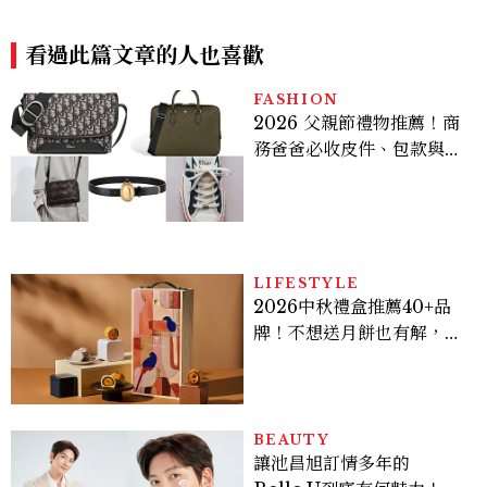
飲、黃金甜度一次看
灣，主廚陣容、套餐價格公開
看過此篇文章的人也喜歡
FASHION
2026 父親節禮物推薦！商
務爸爸必收皮件、包款與鞋
履一次看
LIFESTYLE
2026中秋禮盒推薦40+品
牌！不想送月餅也有解，送
長輩、送客戶一次挑
BEAUTY
讓池昌旭訂情多年的