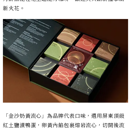
新火花。
「金沙奶黃流心」為品牌代表口味，選用屏東頂級
紅土鹽漬鴨蛋，卵黃內餡包裹熔岩流心，切開後流