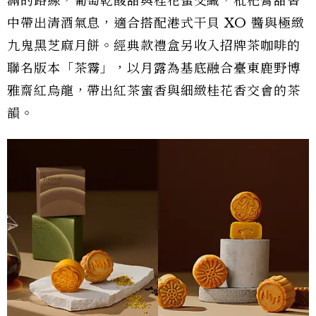
滿的路線，葡萄乾酸甜與桂花蜜交織，枇杷膏甜香
中帶出清酒氣息，適合搭配港式干貝 XO 醬與極緻
九鬼黑芝麻月餅。經典款禮盒另收入招牌茶咖啡的
聯名版本「茶霧」，以月露為基底融合臺東鹿野博
雅齋紅烏龍，帶出紅茶蜜香與細緻桂花香交會的茶
韻。