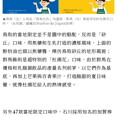
▲鳥取（左）以知名「鳥取砂丘」為靈感，群馬（右）是超特別的杜鵑花口
味。（合成圖／翻攝自Starbucks Japan官網）
鳥取的當地限定並不是圖中的駱駝，反而是「砂
丘」口味，用焦糖和生乳打造的濃郁風味，上面的
鮮奶油也綴以焦糖醬，模仿鳥取砂丘的地形風貌；
群馬縣則是超特別的「杜鵑花」口味，由於群馬在
優格和乳酸菌飲品的產量名列前茅，以它們作為基
底，再加上芒果與百香果汁，打造酸甜的夏日味
覺，就像杜鵑花給人的熱情感受。
另外47款當地限定口味中，石川採用知名的加賀棒