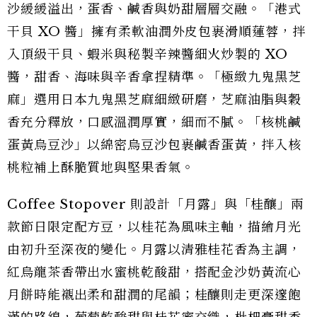
沙緩緩溢出，蛋香、鹹香與奶甜層層交融。「港式
干貝 XO 醬」擁有柔軟油潤外皮包裹滑順蓮蓉，拌
入頂級干貝、蝦米與秘製辛辣醬細火炒製的 XO
醬，甜香、海味與辛香拿捏精準。「極緻九鬼黑芝
麻」選用日本九鬼黑芝麻細緻研磨，芝麻油脂與穀
香充分釋放，口感溫潤厚實，細而不膩。「核桃鹹
蛋黃烏豆沙」以綿密烏豆沙包裹鹹香蛋黃，拌入核
桃粒補上酥脆質地與堅果香氣。
Coffee Stopover 則設計「月露」與「桂釀」兩
款節日限定配方豆，以桂花為風味主軸，描繪月光
由初升至深夜的變化。月露以清雅桂花香為主調，
紅烏龍茶香帶出水蜜桃乾酸甜，搭配金沙奶黃流心
月餅時能襯出柔和甜潤的尾韻；桂釀則走更深邃飽