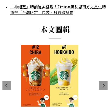
「沖繩藍」啤酒絕美登場！Orion奧利恩南方之星生啤
酒推「台灣限定」包裝，只有這裡賣
本文圖輯