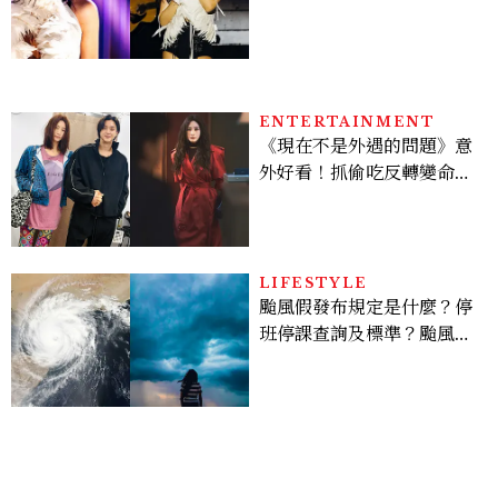
點， JENNIE、 CORTIS
登台，K-POP擄獲全球！
ENTERTAINMENT
《現在不是外遇的問題》意
外好看！抓偷吃反轉變命
案？金憓秀傳奇美腿被讚
爆、金智勳大秀腹肌，曹汝
貞雙影后飆戲，線上看7大
看點懶人包
LIFESTYLE
颱風假發布規定是什麼？停
班停課查詢及標準？颱風假
有薪水嗎、可否拒絕上班？