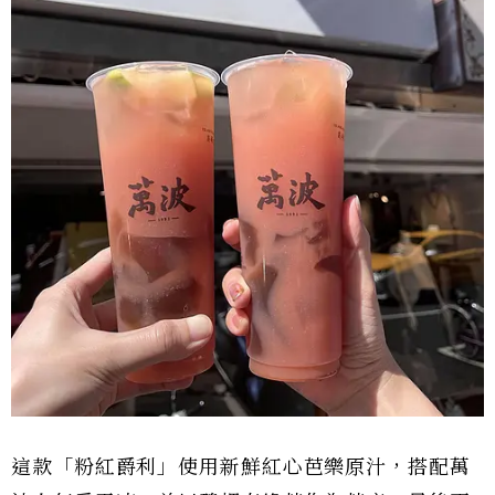
這款「粉紅爵利」使用新鮮紅心芭樂原汁，搭配萬