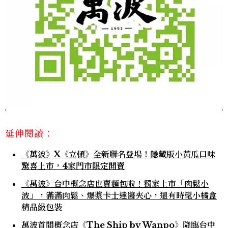
延伸閱讀：
《萬波》X《立頓》全新聯名登場！隱藏版小黃瓜口味
驚喜上市，4家門市限定開賣
《萬波》台中概念店也賣麵包啦！獨家上市「肉鬆小
波」，滿滿肉鬆、爆漿卡士達醬夾心，還有時髦小橘盒
精品級包裝
萬波首間概念店《The Ship by Wanpo》降臨台中