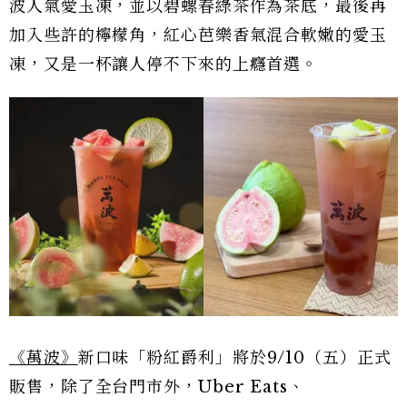
波人氣愛玉凍，並以碧螺春綠茶作為茶底，最後再
加入些許的檸檬角，紅心芭樂香氣混合軟嫩的愛玉
凍，又是一杯讓人停不下來的上癮首選。
《萬波》
新口味「粉紅爵利」將於9/10（五）正式
販售，除了全台門市外，Uber Eats、