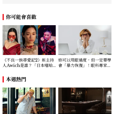
典禮與大型內容企劃。 ren_chen@mct
w.com.tw
你可能會喜歡
《不良一族尋愛記2》新主持
妳可以用眼過度，但一定要學
人Awich是誰？「日本嘻哈
會「暴力恢復」！眼科專家推
女王」人生比節目更抓馬：2
5技巧，每20分鐘強迫眼睛休
5歲喪夫、家中遭槍擊掃射
息20秒
本週熱門