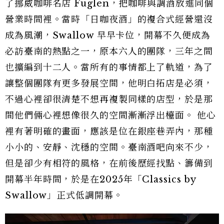
了挪威咖啡名店 Fuglen，把咖啡與調酒放進同個
營業時間裡。當時「日咖夜酒」的複合式經營還沒
成為風潮，Swallow 早早卡位，開幕不久便成為
必訪臺南的熱點之一，原本六人的團隊，三年之間
也擴編到十二人。當所有的事情都上了軌道，為了
讓整個團隊有更多發展空間，他明白拓店是必須，
不過心裡卻很清楚不想再複製同樣的店型，於是那
間他們倆心裡想像很久的空間漸漸浮出檯面。 他心
裡有著明確的畫面，應該是位在銀座巷弄內，那種
小小的、安靜、沈穩的空間。臺南酒吧向來不少，
但是卻少有相符的風格，在前後歷經找點、籌備到
開幕半年時間，於是在2025年「Classics by
Swallow」正式低調開幕。