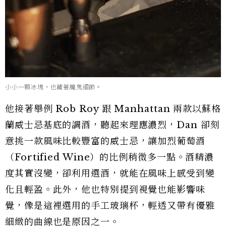
小小一顆冰塊，也藏著魔鬼細節。
他接著舉例 Rob Roy 跟 Manhattan 兩款以蘇格
蘭威士忌基底的調酒，聽起來理應濃烈，Dan 卻刻
意挑一款風味比較豐富的威士忌，讓加烈葡萄酒
（Fortified Wine）的比例稍微多一點。酒精濃
度其實沒變，卻利用選酒，就能在風味上感受到變
化且輕盈。此外，他也特別提到視覺也能影響味
覺，像是這裡選用的手工玻璃杯，輕透又帶有優雅
細緻的曲線也是原因之一。