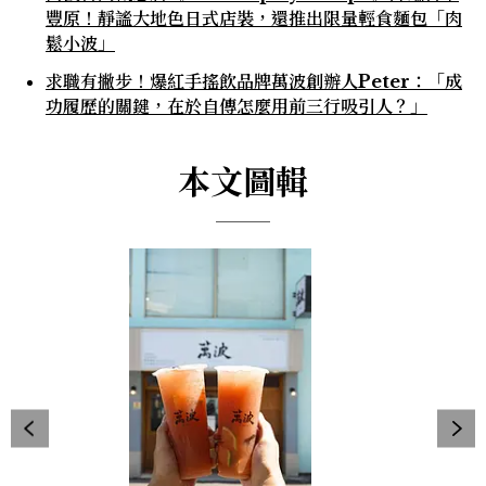
豐原！靜謐大地色日式店裝，還推出限量輕食麵包「肉
鬆小波」
求職有撇步！爆紅手搖飲品牌萬波創辦人Peter：「成
功履歷的關鍵，在於自傳怎麼用前三行吸引人？」
本文圖輯