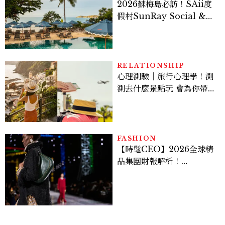
2026蘇梅島必訪！SAii度
假村SunRay Social &
Swim Club全新開箱，6
大亮點體驗懶人包
RELATIONSHIP
心理測驗｜旅行心理學！測
測去什麼景點玩 會為你帶來
好運
FASHION
【時髦CEO】2026全球精
品集團財報解析！
LVMH、Hermès、
Chanel、Gucci 誰是真
正贏家？5大趨勢一次看