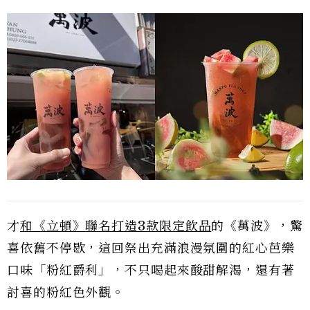
才
和《立頓》聯名打造3款限定飲品
的《萬波》，驚
喜依舊不停歇，這回祭出充滿浪漫氛圍的紅心芭樂
口味「粉紅爵利」，不只喝起來酸甜解渴，還有著
討喜的粉紅色外觀。