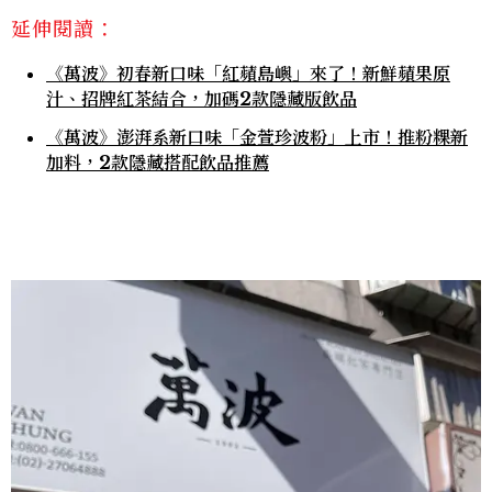
延伸閱讀：
《萬波》初春新口味「紅蘋島嶼」來了！新鮮蘋果原
汁、招牌紅茶結合，加碼2款隱藏版飲品
《萬波》澎湃系新口味「金萱珍波粉」上市！推粉粿新
加料，2款隱藏搭配飲品推薦