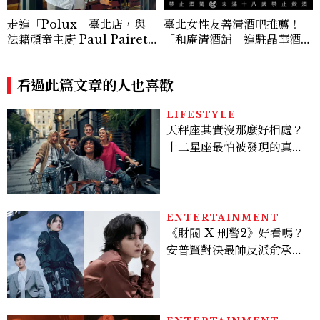
走進「Polux」臺北店，與
臺北女性友善清酒吧推薦！
法籍頑童主廚 Paul Pairet
「和庵清酒舖」進駐晶華酒
對談：「我不做妥協的美味」
店：首創五行心情選酒、單杯
180元起輕鬆微醺
看過此篇文章的人也喜歡
LIFESTYLE
天秤座其實沒那麼好相處？
十二星座最怕被發現的真實
面貌，「這星座」一直在假
裝不在意
ENTERTAINMENT
《財閥 X 刑警2》好看嗎？
安普賢對決最帥反派俞承
豪，鄭恩彩接棒女主，開專
機、刷黑卡，用錢輾壓罪犯
的陳利手回來了，這次能玩
多大？