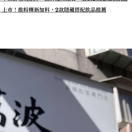
」上市！推粉粿新加料，2款隱藏搭配飲品推薦