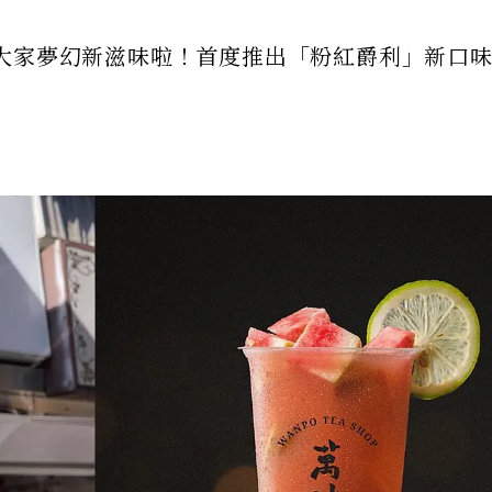
大家夢幻新滋味啦！首度推出「粉紅爵利」新口