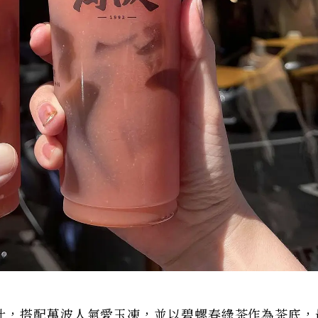
汁，搭配萬波人氣愛玉凍，並以碧螺春綠茶作為茶底，