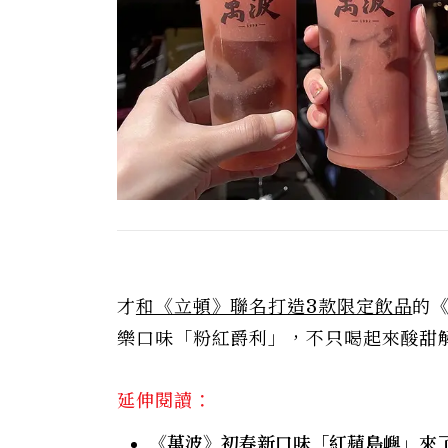
才
和《立頓》聯名打造3款限定飲品
的
樂口味「粉紅爵利」，不只喝起來酸甜
延伸閱讀：
《萬波》初春新口味「紅蘋島嶼」來