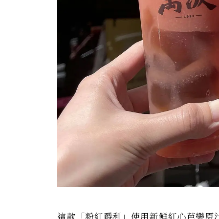
這款「粉紅爵利」使用新鮮紅心芭樂原