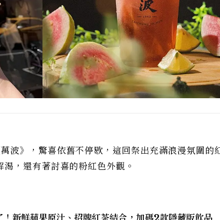
《萬波》，驚喜依舊不停歇，這回祭出充滿浪漫氛圍的
解渴，還有著討喜的粉紅色外觀。
了！新鮮蘋果原汁、招牌紅茶結合，加碼2款隱藏版飲品