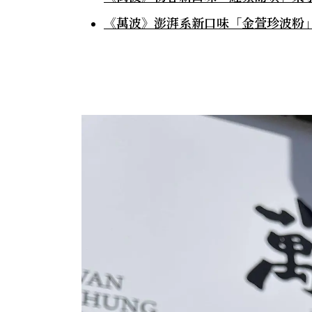
《萬波》澎湃系新口味「金萱珍波粉