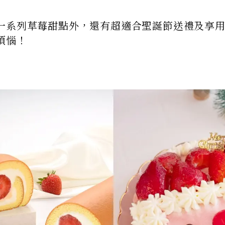
一系列草莓甜點外，還有超適合聖誕節送禮及享
煩惱！