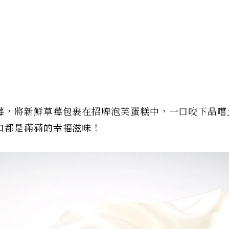
莓，將新鮮草莓包裹在招牌泡芙蛋糕中，一口咬下品嚐
口都是滿滿的幸福滋味！