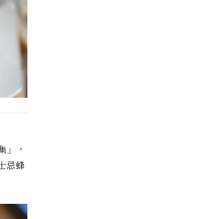
集」，
士忌蜂