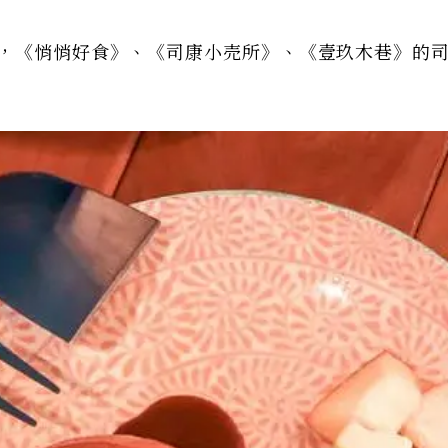
捲，《悄悄好食》、《司康小売所》、《壹玖木巷》的