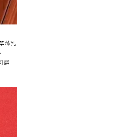
草莓乳
、
可麗