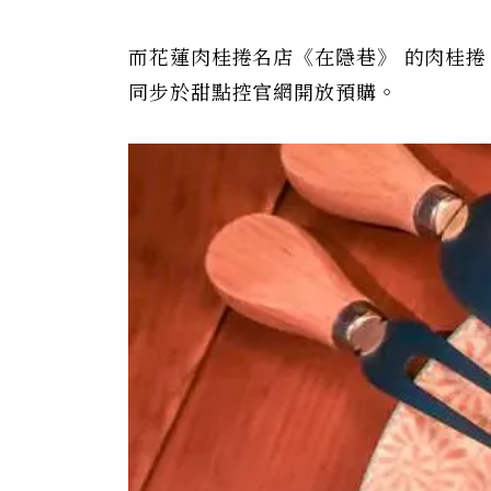
而花蓮肉桂捲名店《在隱巷》 的肉桂
同步於甜點控官網開放預購。