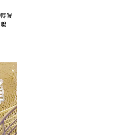
迴轉餐
醺體