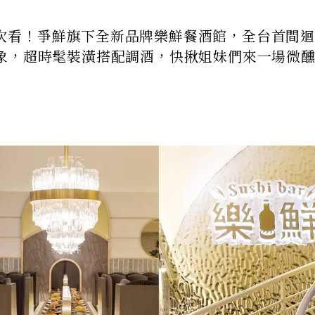
推薦一次看！爭鮮旗下全新品牌樂鮮餐酒館，全台首間
象，超時髦裝潢搭配調酒，快揪姐妹們來一場微