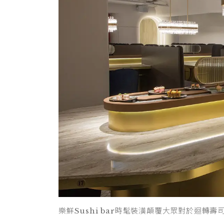
樂鮮Sushi bar時髦裝潢顛覆大眾對於迴轉壽