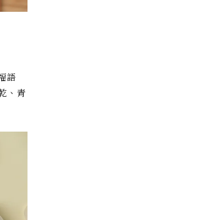
福語
乾、青