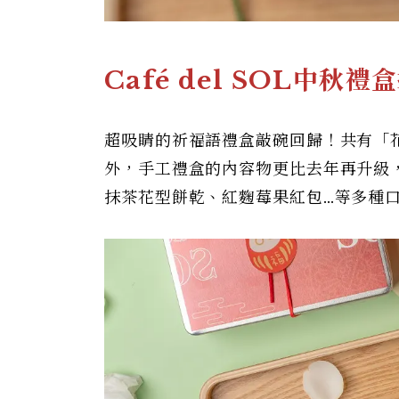
Café del SOL中秋
超吸睛的祈福語禮盒敲碗回歸！共有「
外，手工禮盒的內容物更比去年再升級
抹茶花型餅乾、紅麴莓果紅包…等多種