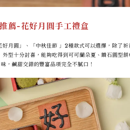
禮盒推薦-花好月圓手工禮盒
花好月圓」、「中秋佳節 」2種款式可以選擇，除了祈
，外型十分討喜，能夠吃得到可可蘭朵夏、鑽石圓型餅
口味，鹹甜交錯的豐富品項完全不膩口！