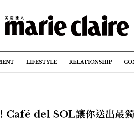
MENT
LIFESTYLE
RELATIONSHIP
CO
Café del SOL讓你送出最