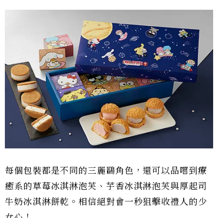
每個包裝都是不同的三麗鷗角色，還可以品嚐到療
癒系的草莓冰淇淋泡芙、芋香冰淇淋泡芙與厚起司
牛奶冰淇淋餅乾。相信絕對會一秒狙擊收禮人的少
女心！