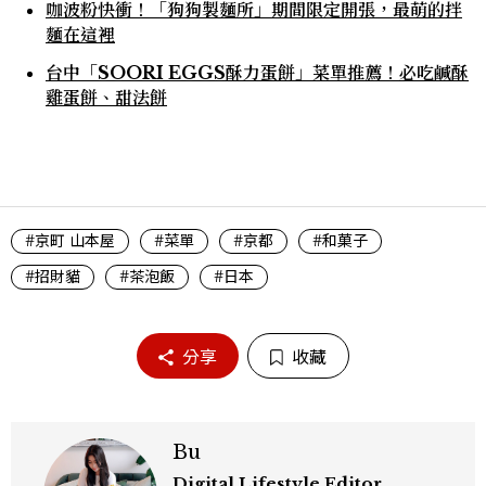
咖波粉快衝！「狗狗製麵所」期間限定開張，最萌的拌
麵在這裡
台中「SOORI EGGS酥力蛋餅」菜單推薦！必吃鹹酥
雞蛋餅、甜法餅
#京町 山本屋
#菜單
#京都
#和菓子
#招財貓
#茶泡飯
#日本
分享
收藏
Bu
Digital Lifestyle Editor