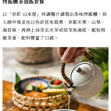
烤飯糰茶泡飯套餐
以「京町 山本屋」特調醬汁調製出美味烤飯糰，放
入碗中後並佐以些許昆布佃煮、京都米果、山葵、
海苔絲，再淋上抹茶玄米茶或焙茶為湯底，飯粒吸
飽茶香，配料豐富了口感。