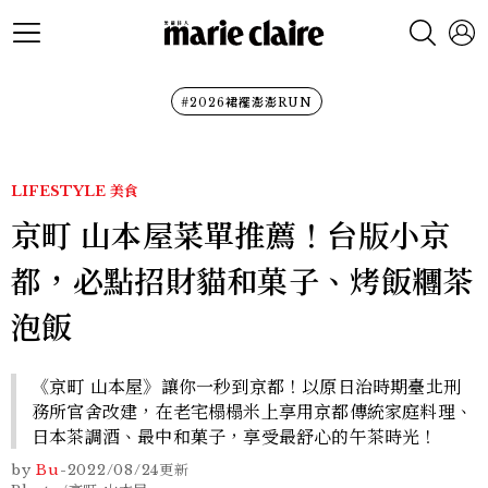
#2026裙襬澎澎RUN
LIFESTYLE
美食
京町 山本屋菜單推薦！台版小京
都，必點招財貓和菓子、烤飯糰茶
泡飯
《京町 山本屋》讓你一秒到京都！以原日治時期臺北刑
務所官舍改建，在老宅榻榻米上享用京都傳統家庭料理、
日本茶調酒、最中和菓子，享受最舒心的午茶時光！
by
Bu
-
2022/08/24
更新