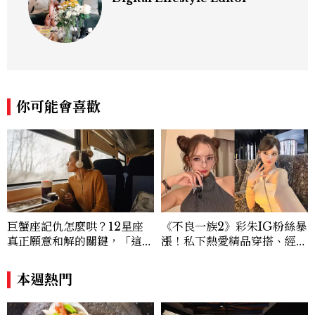
你可能會喜歡
巨蟹座記仇怎麼哄？12星座
《不良一族2》彩朱IG粉絲暴
真正願意和解的關鍵，「這星
漲！私下熱愛精品穿搭、經營
座」道歉沒用，要看你下一次
服飾品牌，堪稱品味最好女成
怎麼做
員
本週熱門