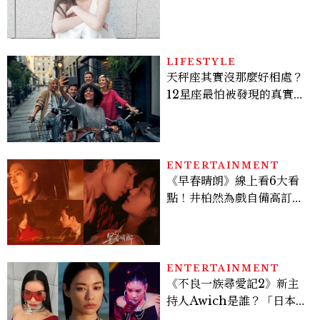
個私服減齡公式一次看
LIFESTYLE
天秤座其實沒那麼好相處？
12星座最怕被發現的真實面
貌，「這星座」一直在假裝
不在意
ENTERTAINMENT
《早春晴朗》線上看6大看
點！井柏然為戲自備高訂，
孫千苦等地下戀轉正，雨夜
激吻獲讚慾感天花板
ENTERTAINMENT
《不良一族尋愛記2》新主
持人Awich是誰？「日本嘻
哈女王」人生比節目更抓