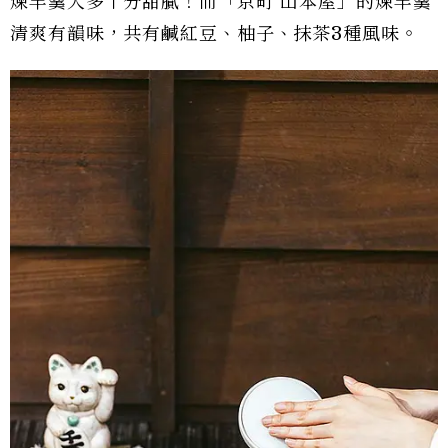
煉羊羹大多十分甜膩！而「京町 山本屋」的煉羊羹
清爽有韻味，共有鹹紅豆、柚子、抹茶3種風味。