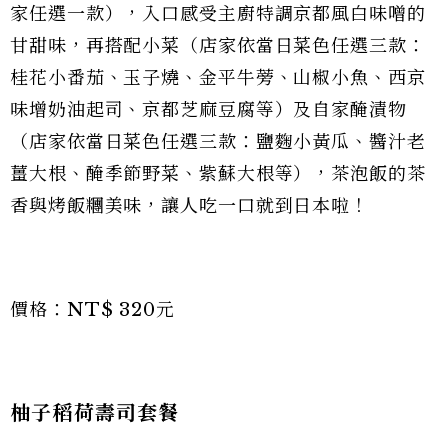
家任選一款），入口感受主廚特調京都風白味噌的
甘甜味，再搭配小菜（店家依當日菜色任選三款：
桂花小番茄、玉子燒、金平牛蒡、山椒小魚、西京
味增奶油起司、京都芝麻豆腐等）及自家醃漬物
（店家依當日菜色任選三款：鹽麴小黃瓜、醬汁老
薑大根、醃季節野菜、紫蘇大根等），茶泡飯的茶
香與烤飯糰美味，讓人吃一口就到日本啦！
價格：NT$ 320元
柚子稻荷壽司套餐