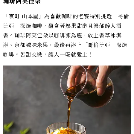
珈琲阿芙佳朵
「京町 山本屋」為喜歡咖啡的老饕特別挑選「哥倫
比亞」深焙咖啡，蘊含著熟果甜醇且濃郁醉人酒
香。珈琲阿芙佳朵以咖啡凍為底，放上香草冰淇
淋、京都鹹味米果，最後再淋上「哥倫比亞」深焙
咖啡。苦甜交織，讓人一喝就愛上！