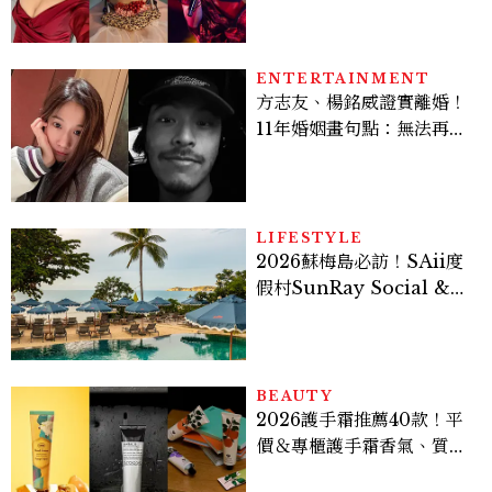
馬：25歲喪夫、家中遭槍擊
掃射
ENTERTAINMENT
方志友、楊銘威證實離婚！
11年婚姻畫句點：無法再做
情人，但永遠是家人
LIFESTYLE
2026蘇梅島必訪！SAii度
假村SunRay Social &
Swim Club全新開箱，6
大亮點體驗懶人包
BEAUTY
2026護手霜推薦40款！平
價＆專櫃護手霜香氣、質
地、使用評價