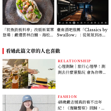
「初魚鉄板料亭」改版新菜單
臺南酒吧推薦「Classics by
登場：嚴選雲林白鰻、海松貝
Swallow」：從氣氛到冰
交織旬味，限時推出父親節升
塊，把極致的細節藏在一杯H
級優惠
ighball裡
看過此篇文章的人也喜歡
RELATIONSHIP
心理測驗｜旅行心理學！測
測去什麼景點玩 會為你帶來
好運
FASHION
48歲嚴志媛真的看不出年
紀！《復職警察》回歸，5