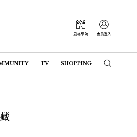
風格學院
會員登入
MMUNITY
TV
SHOPPING
隱藏