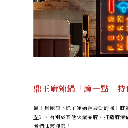
鼎王麻辣鍋「麻一點」特
鼎王集團旗下除了崔始源最愛的鼎王麻辣
點
》，有別於其他火鍋品牌，打造麻辣
者們味蕾極限！