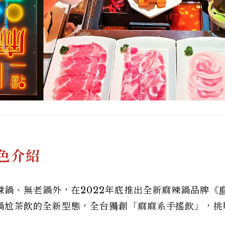
色介紹
鍋、無老鍋外，在2022年底推出全新麻辣鍋品牌《
鍋尬茶飲的全新型態，全台獨創「麻麻系手搖飲」，挑