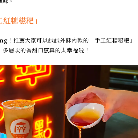
風味。
工紅糖糍粑」
ing！推薦大家可以試試外酥內軟的「手工紅糖糍粑」
，多層次的香甜口感真的太幸福啦！