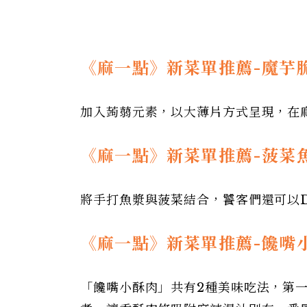
《麻一點》新菜單推薦-魔芋
加入蒟蒻元素，以大薄片方式呈現，在
《麻一點》新菜單推薦-菠菜
將手打魚漿與菠菜結合，饕客們還可以
《麻一點》新菜單推薦-饞嘴
「饞嘴小酥肉」共有2種美味吃法，第