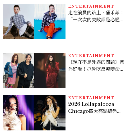
ENTERTAINMENT
走在演員的路上，蒲禾菲：
「一次次的失敗都是必經過
程，必須要經過那些練習，
才能做得好。」
ENTERTAINMENT
《現在不是外遇的問題》意
外好看！抓偷吃反轉變命
案？金憓秀傳奇美腿被讚
爆、金智勳大秀腹肌，曹汝
貞雙影后飆戲，線上看7大
看點懶人包
ENTERTAINMENT
2026 Lollapalooza
Chicago四大亮點總盤
點， JENNIE、 CORTIS
登台，K-POP擄獲全球！