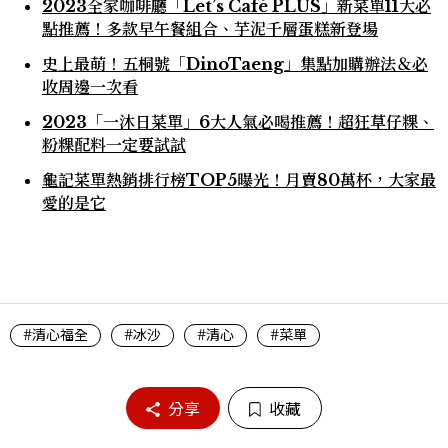
2023全家咖啡廳「Let’s Café PLUS」新菜單11大必
點推薦！多款早午餐組合、芋泥千層蛋糕新登場
史上最萌！五桐號「DinoTaeng」集點加購辦法＆必
收周邊一次看
2023「一沐日菜單」6大人氣必喝推薦！超狂草仔粿、
粉粿配料一定要試試
龜記菜單熱銷排行榜TOP5曝光！月賣80萬杯，大家最
愛的是它
#清心福全
#冰沙
#清心
#菜單
分享
收藏