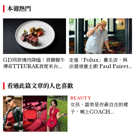
Sink
本週熱門
GD同款燒肉降臨！首爾韓牛
走進「Polux」臺北店，與
傳奇TTEURAK首度來台，
法籍頑童主廚 Paul Pairet
聯手梵燒肉超限量客座
對談：「我不做妥協的美味」
看過此篇文章的人也喜歡
BEAUTY
女孩，甜美是你最自在的樣
子，噴上COACH
CHERRY時尚櫻桃香氛，
把每一刻都活得閃耀發光
吧！