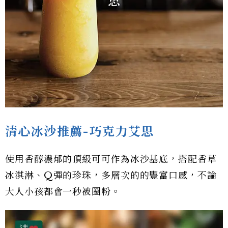
清心冰沙推薦-巧克力艾思
使用香醇濃郁的頂級可可作為冰沙基底，搭配香草
冰淇淋、Q彈的珍珠，多層次的的豐富口感，不論
大人小孩都會一秒被圈粉。