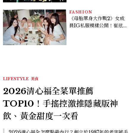
FASHION
《母胎單身大作戰2》女成
員IG私服模樣公開！崔玹諝
溫柔系歐膩粉絲飆漲、金秀
炫竟是低調千金？
LIFESTYLE
美食
2026清心福全菜單推薦
TOP10！手搖控激推隱藏版神
飲、黃金甜度一次看
2026清心福全怎麼點最內行？創立於1987年的老字號手