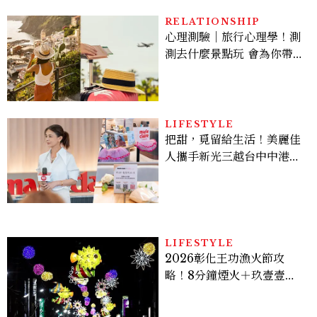
RELATIONSHIP
心理測驗｜旅行心理學！測
測去什麼景點玩 會為你帶來
好運
LIFESTYLE
把甜，覓留給生活！美麗佳
人攜手新光三越台中中港
店、林美貞，以南洋甜點打
造金卡會員限定午後
LIFESTYLE
2026彰化王功漁火節攻
略！8分鐘煙火＋玖壹壹、
美秀集團開唱，千人烤蚵、
鯊魚先生一次玩