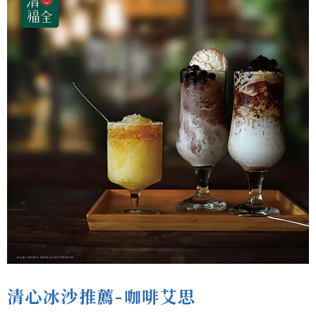
清心冰沙推薦-咖啡艾思