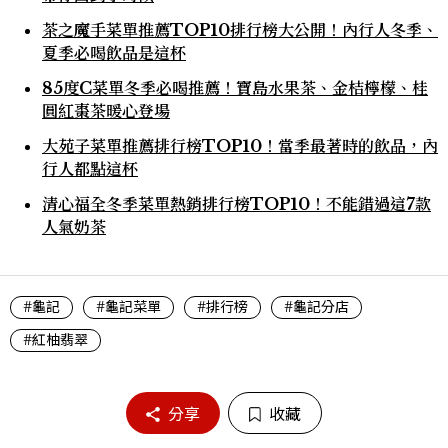
茶之魔手菜單推薦TOP10排行榜大公開！內行人冬季、
夏季必喝飲品是這杯
85度C菜單冬季必喝推薦！寶島水果茶、金桔檸檬、桂
圓紅棗茶暖心登場
大苑子菜單推薦排行榜TOP10！當季最著時的飲品，內
行人都點這杯
清心福全冬季菜單熱銷排行榜TOP10！不能錯過這7款
人氣奶茶
#龜記
#龜記菜單
#排行榜
#龜記分店
#紅柚翡翠
分享
收藏