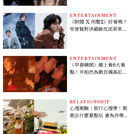
Sadie Sink
ENTERTAINMENT
《財閥 X 刑警2》好看嗎？
安普賢對決最帥反派俞承
豪，鄭恩彩接棒女主，開專
機、刷黑卡，用錢輾壓罪犯
的陳利手回來了，這次能玩
多大？
ENTERTAINMENT
《早春晴朗》線上看6大看
點！井柏然為戲自備高訂，
孫千苦等地下戀轉正，雨夜
激吻獲讚慾感天花板
RELATIONSHIP
心理測驗｜旅行心理學！測
測去什麼景點玩 會為你帶來
好運