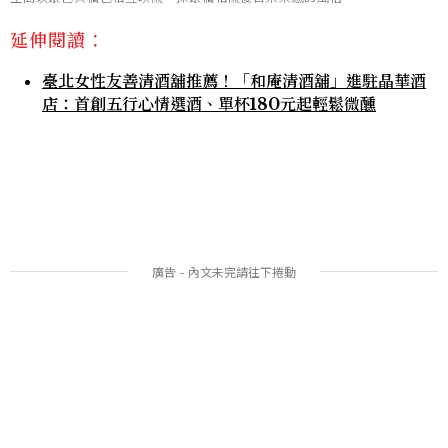
延伸閱讀：
臺北女性友善清酒舖推薦！「和庵清酒舖」進駐晶華酒
店：首創五行心情選酒、單杯180元起輕鬆微醺