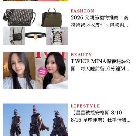
FASHION
2026 父親節禮物推薦！商
務爸爸必收皮件、包款與鞋
履一次看
BEAUTY
TWICE MINA保養秘訣公
開！每天睡前留10分鐘ME
TIME、定期皮拉提斯，6
個日常習慣養出牛奶肌
LIFESTYLE
【星星教授安格斯 8/10-
8/16 星座運勢】牡羊情緒
變敏感，雙子人際吸引力爆
棚