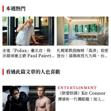
如何戴得時髦：這款Miu Mi
深的金錢焦慮，「這星座」比
u髮箍未開賣先爆紅！
價半天，最後卻買最貴的
本週熱門
走進「Polux」臺北店，與
札幌邪教級咖啡「森彥」首度
法籍頑童主廚 Paul Pairet
登台！插旗南投九九峰，台灣
對談：「我不做妥協的美味」
限定咖啡、絕美雪墨空間必訪
看過此篇文章的人也喜歡
ENTERTAINMENT
《戀愛修課》Kit Connor
傳演新一代獨眼龍！加入新
版《X戰警》，可望搭檔