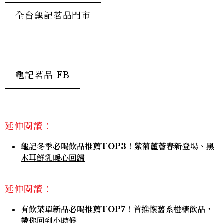
全台龜記茗品門市
龜記茗品 FB
延伸閱讀：
龜記冬季必喝飲品推薦TOP3！紫葡蘆薈春新登場、黑
木耳鮮乳暖心回歸
延伸閱讀：
有飲菜單新品必喝推薦TOP7！首推懷舊系椪糖飲品，
帶你回到小時候