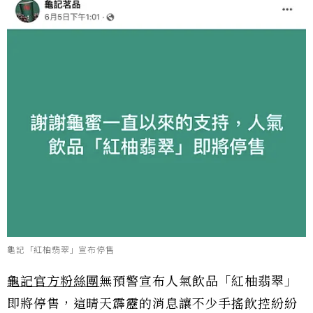
龜記「紅柚翡翠」宣布停售
龜記官方粉絲團
無預警宣布人氣飲品「紅柚翡翠」
即將停售，這晴天霹靂的消息讓不少手搖飲控紛紛