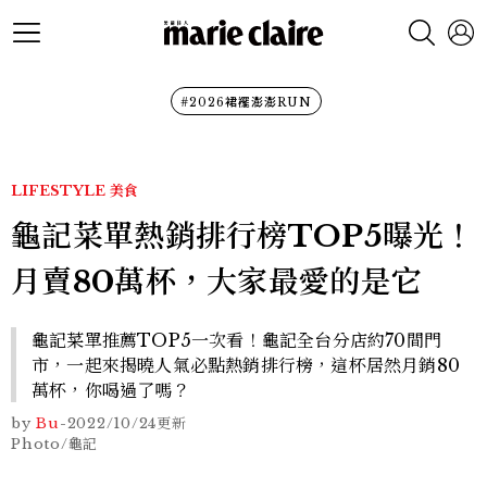
#2026裙襬澎澎RUN
LIFESTYLE
美食
龜記菜單熱銷排行榜TOP5曝光！
月賣80萬杯，大家最愛的是它
龜記菜單推薦TOP5一次看！龜記全台分店約70間門
市，一起來揭曉人氣必點熱銷排行榜，這杯居然月銷80
萬杯，你喝過了嗎？
by
Bu
-
2022/10/24
更新
Photo/龜記