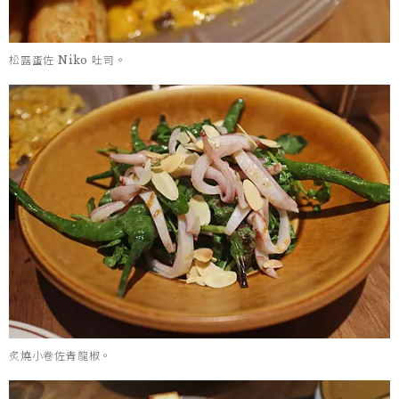
松露蛋佐 Niko 吐司。
炙燒小卷佐青龍椒。