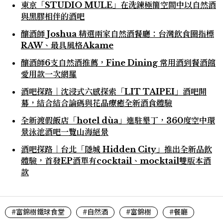
東京「STUDIO MULE」在洗鍊極簡空間中以自然酒
與黑膠相伴的酒吧
釀酒師 Joshua 精選兩家自然酒餐廳：台灣飲食圈指標
RAW、最具風格Akame
釀酒師6支自然酒推薦，Fine Dining 常用酒到餐酒館
愛用款一次網羅
酒吧探路｜沈浸式六感探索「LIT TAIPEI」酒吧開
幕，結合結合論碼與花晶療癒全新酒食體驗
全新渡假飯店「hotel dùa」進駐墾丁，360度空中環
景泳池酒吧一覽山海絕景
酒吧探路｜台北「隱城 Hidden City」推出全新品飲
體驗，首發EP酒單有cocktail、mocktail雙版本酒
款
#富錦樹鐵球食堂
#自然酒
#富錦樹
#餐廳