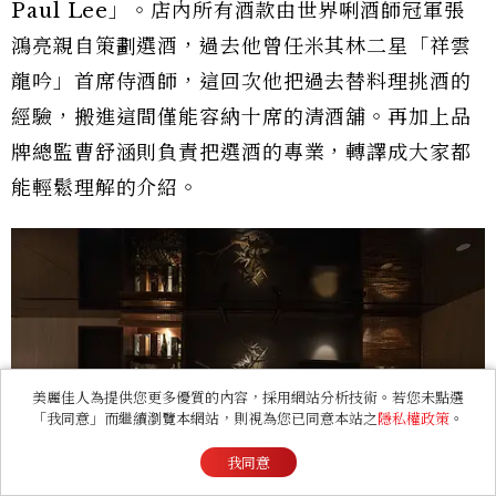
Paul Lee」。店內所有酒款由世界唎酒師冠軍張
鴻亮親自策劃選酒，過去他曾任米其林二星「祥雲
龍吟」首席侍酒師，這回次他把過去替料理挑酒的
經驗，搬進這間僅能容納十席的清酒舖。再加上品
牌總監曹舒涵則負責把選酒的專業，轉譯成大家都
能輕鬆理解的介紹。
美麗佳人為提供您更多優質的內容，採用網站分析技術。若您未點選
「我同意」而繼續瀏覽本網站，則視為您已同意本站之
隱私權政策
。
我同意