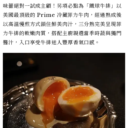
味蕾絕對一試成主顧！另項必點為「鐵球牛排」以
美國最頂級的 Prime 冷藏菲力牛肉，經過熟成後
以高溫慢煎方式鎖住鮮美肉汁，三分熟完美呈現菲
力牛排的軟嫩肉質，搭配主廚親選當季時蔬與獨門
醬汁，入口享受牛排迷人豐厚香氣口感。