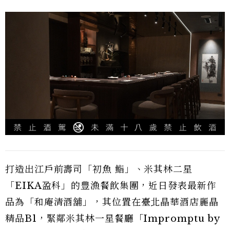
打造出江戶前壽司「初魚 鮨」、米其林二星
「EIKA盈科」的豊漁餐飲集團，近日發表最新作
品為「和庵清酒舖」，其位置在臺北晶華酒店麗晶
精品B1，緊鄰米其林一星餐廳「Impromptu by