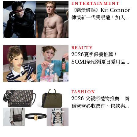
ENTERTAINMENT
《戀愛修課》Kit Connor
傳演新一代獨眼龍！加入新
版《X戰警》，可望搭檔
Sadie Sink
BEAUTY
2026夏季保養推薦！
SOMI全昭彌夏日愛用品公
開，防曬、護髮、止汗、頭
皮保養10款好物一次看
FASHION
2026 父親節禮物推薦！商
務爸爸必收皮件、包款與鞋
履一次看