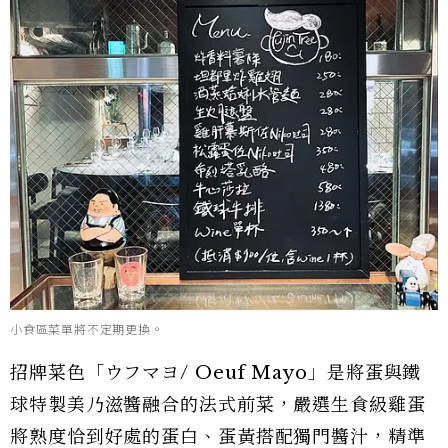
小食區菜單將不定期更換。
招牌菜色「ウフマヨ/ Oeuf Mayo」是將蛋與鐵
球特製美乃滋醬融合的法式前菜，嚴選生食級雞蛋
將熟度恰到好處的蛋白、蛋黃搭配獨門醬汁，精準