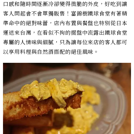
口感和隨時間逐漸冷卻變得微脆的外皮，好吃到讓
客人問起會不會單獨販售！富錦樹鐵球食堂有著精
準命中的絕對味蕾，店內布置與餐盤也特別從日本
運送來台灣，在看似不拘的擺盤中流露出鐵球食堂
專屬的人情味與細膩，只為讓每位來店的客人都可
以享用料理與自然酒搭配的絕佳風味。