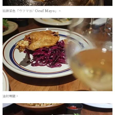
招牌菜色「ウフマヨ/ Oeuf Mayo」。
油封鴨腿。