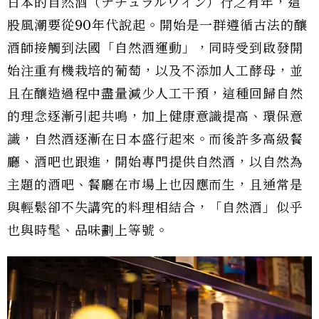
日本的自然酒（ナチュラルワイン）行之有年，這
股風潮要從90年代說起。開始是一群遵循古法的釀
酒師接觸到法國「自然酒運動」，同時受到啟發開
始注重有機栽培的葡萄，以及不添加人工酵母，並
且在釀造過程中盡量減少人工干預，這種回歸自然
的理念逐漸引起共鳴，加上健康意識提高、環保意
識，自然酒逐漸在日本盛行起來。而後許多高級餐
廳、酒吧也跟進，開始專門提供自然酒，以自然為
主題的酒吧、餐廳在市場上也因應而生，且通常是
與輕鬆卻不失講究的料理相結合，「自然酒」似乎
也與時髦、品味劃上等號。