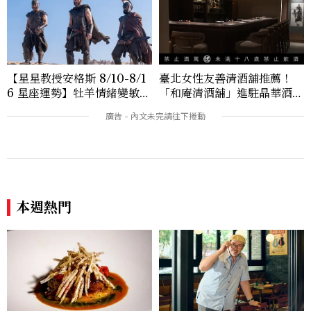
【星星教授安格斯 8/10-8/1
臺北女性友善清酒舖推薦！
6 星座運勢】牡羊情緒變敏
「和庵清酒舖」進駐晶華酒
感，雙子人際吸引力爆棚
店：首創五行心情選酒、單杯
180元起輕鬆微醺
本週熱門