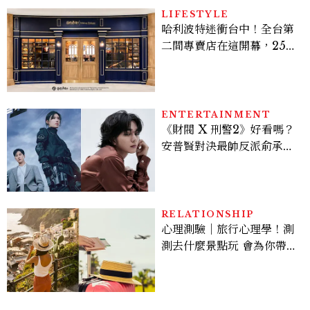
LIFESTYLE
哈利波特迷衝台中！全台第
二間專賣店在這開幕，25週
年限定周邊、托特包太值得
入手
ENTERTAINMENT
《財閥 X 刑警2》好看嗎？
安普賢對決最帥反派俞承
豪，鄭恩彩接棒女主，開專
機、刷黑卡，用錢輾壓罪犯
的陳利手回來了，這次能玩
多大？
RELATIONSHIP
心理測驗｜旅行心理學！測
測去什麼景點玩 會為你帶來
好運