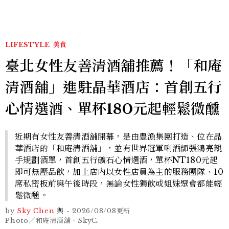
LIFESTYLE
美食
臺北女性友善清酒舖推薦！「和庵
清酒舖」進駐晶華酒店：首創五行
心情選酒、單杯180元起輕鬆微醺
近期有女性友善清酒舖開幕，是由豊漁集團打造、位在晶
華酒店的「和庵清酒舖」，並有世界冠軍唎酒師張鴻亮親
手規劃酒單，首創五行礦石心情選酒，單杯NT180元起
即可無壓品飲，加上店內以女性店員為主的服務團隊、10
席私密板前與午後時段，無論女性獨飲或姐妹聚會都能輕
鬆微醺。
by
Sky Chen
與
-
2026/08/08
更新
Photo／和庵清酒舖、SkyC.