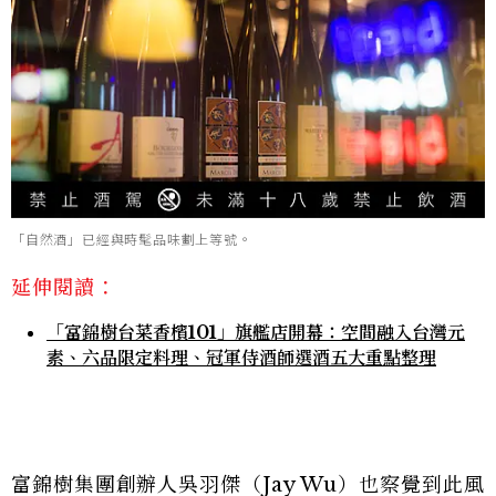
「自然酒」已經與時髦品味劃上等號。
延伸閱讀：
「富錦樹台菜香檳101」旗艦店開幕：空間融入台灣元
素、六品限定料理、冠軍侍酒師選酒五大重點整理
富錦樹集團創辦人吳羽傑（Jay Wu）也察覺到此風