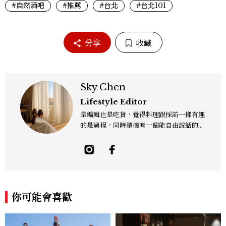
#自然酒吧
#推薦
#台北
#台北101
分享
收藏
Sky Chen
Lifestyle Editor
是編輯也是吃貨，覺得料理跟採訪一樣有趣
的是過程，同時還擁有一個能自由說話的地
方「食事，365日」。工作內容橫跨紙本雜
誌與數位平台，主要企劃與撰寫美食、美
酒、設計與旅遊文化，作品有風格空間、主
廚對談等等專題，以及旅遊特輯、設計師深
度採訪。可以用觀點寫字，也習慣用一點距
離看世界。Contact: sky_chen@mctw.
你可能會喜歡
com.tw