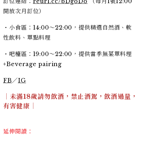
訂位連結：
reurl.cc/bDgoDo
（每月1號12:00
開放次月訂位）
・小食區：14:00～22:00⁣，提供精選自然酒、軟
性飲料、單點料理
・吧檯區：19:00～22:00⁣，提供當季無菜單料理
+Beverage pairing
FB
／
IG
｜未滿18歲請勿飲酒，禁止酒駕，飲酒過量，
有害健康｜
延伸閱讀：