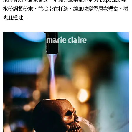
水的爽朗。店家更進一步加入鳳梨鼠尾草與 Paprika 辣
椒粉調製粉末，並沾染在杯緣，讓風味變得層次豐富、清
爽且道地。