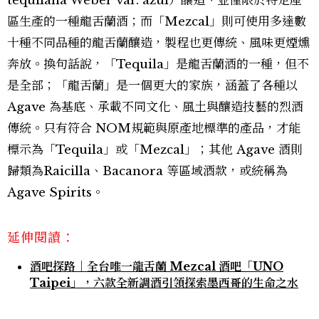
tequilana Weber var. azul）釀造、並僅限於特定產
區生產的一種龍舌蘭酒；而「Mezcal」則可使用多達數
十種不同品種的龍舌蘭釀造，製程也更傳統、風味更煙燻
奔放。換句話說，「Tequila」是龍舌蘭酒的一種，但不
是全部；「龍舌蘭」是一個更大的家族，涵蓋了各種以
Agave 為基底、承載不同文化、風土與釀造技藝的烈酒
傳統。只有符合 NOM規範與原產地標準的產品，才能
標示為「Tequila」或「Mezcal」；其他 Agave 酒則
歸類為Raicilla、Bacanora 等區域酒款，或統稱為
Agave Spirits。
延伸閱讀：
酒吧探路｜全台唯一龍舌蘭 Mezcal 酒吧「UNO
Taipei」，六款全新調酒引領探索墨西哥的生命之水