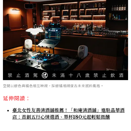
空間以銀色與橘色相互映襯，採銀橘相襯復古未來感的風格。
延伸閱讀：
臺北女性友善清酒舖推薦！「和庵清酒舖」進駐晶華酒
店：首創五行心情選酒、單杯180元起輕鬆微醺