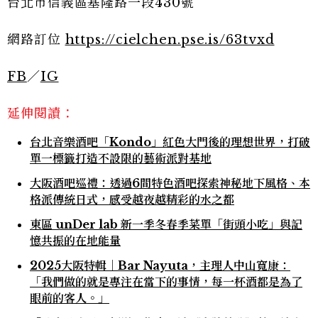
台北市信義區基隆路一段430號
網路訂位
https://cielchen.pse.is/63tvxd
FB
／
IG
延伸閱讀：
台北音樂酒吧「Kondo」紅色大門後的理想世界，打破
單一標籤打造不設限的藝術派對基地
大阪酒吧巡禮：透過6間特色酒吧探索神秘地下風格、本
格派傳統日式，感受越夜越精彩的水之都
東區 unDer lab 新一季冬春季菜單「街頭小吃」與記
憶共振的在地能量
2025大阪特輯｜Bar Nayuta，主理人中山寬康：
「我們做的就是專注在當下的事情，每一杯酒都是為了
眼前的客人。」