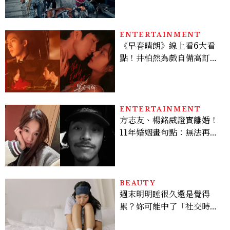
裝不在意
ENTERTAINMENT
《早春晴朗》線上看6大看
點！井柏然為戲自備高訂，
孫千苦等地下戀轉正，雨夜
激吻獲讚慾感天花板
ENTERTAINMENT
方志友、楊銘威證實離婚！
11年婚姻畫句點：無法再做
情人，但永遠是家人
BEAUTY
週末明明睡很久還是覺得
累？妳可能中了「社交時
差」：睡眠專家親授3招把