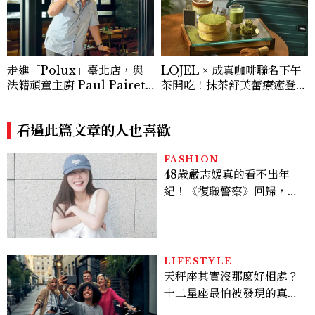
走進「Polux」臺北店，與
LOJEL × 成真咖啡聯名下午
法籍頑童主廚 Paul Pairet
茶開吃！抹茶舒芙蕾療癒登
對談：「我不做妥協的美味」
場，期間限定至9/30
看過此篇文章的人也喜歡
FASHION
48歲嚴志媛真的看不出年
紀！《復職警察》回歸，5
個私服減齡公式一次看
LIFESTYLE
天秤座其實沒那麼好相處？
十二星座最怕被發現的真實
面貌，「這星座」一直在假