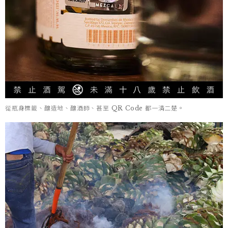
從瓶身標籤、釀造地、釀酒師、甚至 QR Code 都一清二楚。