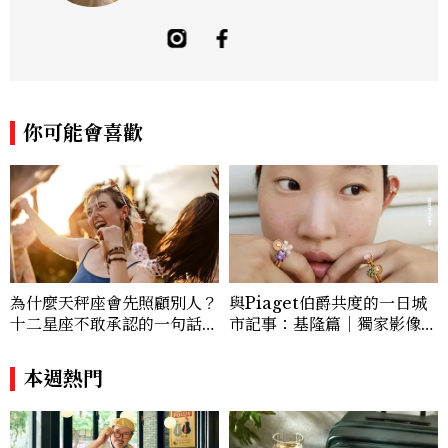
方「食事，365日」。工作內容橫跨紙本雜
誌與數位平台，主要企劃與撰寫美食、美
酒、設計與旅遊文化，作品有風格空間、主
廚對談等等專題，以及旅遊特輯、設計師深
度採訪。可以用觀點寫字，也習慣用一點距
離看世界。Contact: sky_chen@mctw.
你可能會喜歡
com.tw
為什麼天秤座會先照顧別人？
與Piaget伯爵共度的一日城
十二星座不敢承認的一句話，
市記事：基隆篇｜獨家影像故
「這星座」嘴上說沒差，回家
事
之後想很久
本週熱門