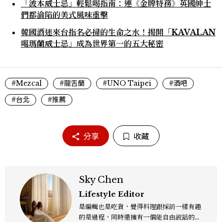
「波本威士忌」輕鬆喝指南：連《金牌特務》英國紳士
們都淪陷的美式風味重擊
韓國酒迷來台指名必掃的生命之水！揭開「KAVALAN
噶瑪蘭威士忌」成為世界第一的五大秘密
#Mezcal
#龍舌蘭
#UNO Taipei
#酒吧
#台北
#推薦
分享
收藏
Sky Chen
Lifestyle Editor
是編輯也是吃貨，覺得料理跟採訪一樣有趣
的是過程，同時還擁有一個能自由說話的地