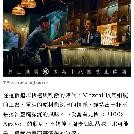
主理人Travis & James。
在這個追求快速與刺激的時代，Mezcal 以其細膩
的工藝、單純的原料與深厚的情感，釀造出一杯不
張揚卻靈魂深沉的風味。下次當看見標示「100%
Agave」的瓶身，不妨停下腳步細細品味，那可能
是一段通往墨西哥靈魂的旅程。