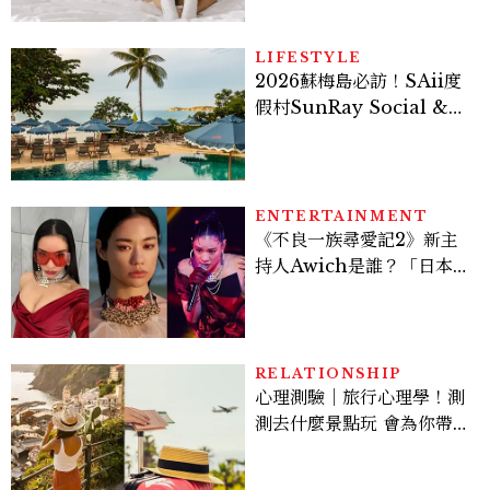
生理時鐘調回來
LIFESTYLE
2026蘇梅島必訪！SAii度
假村SunRay Social &
Swim Club全新開箱，6
大亮點體驗懶人包
ENTERTAINMENT
《不良一族尋愛記2》新主
持人Awich是誰？「日本嘻
哈女王」人生比節目更抓
馬：25歲喪夫、家中遭槍擊
掃射
RELATIONSHIP
心理測驗｜旅行心理學！測
測去什麼景點玩 會為你帶來
好運