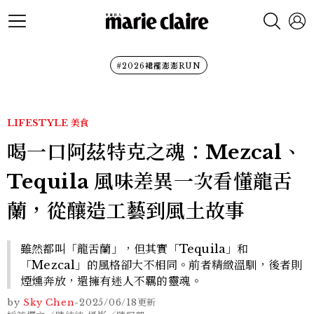
#2026裙襬澎澎RUN
LIFESTYLE
美食
喝一口阿茲特克之魂：Mezcal、
Tequila 風味差異一次看懂龍舌
蘭，從釀造工藝到風土故事
雖然都叫「龍舌蘭」，但其實「Tequila」和
「Mezcal」的風格卻大不相同。前者精緻溫馴，後者則
煙燻奔放，還擁有迷人不羈的靈魂。
by
Sky Chen
-
2025/06/18
更新