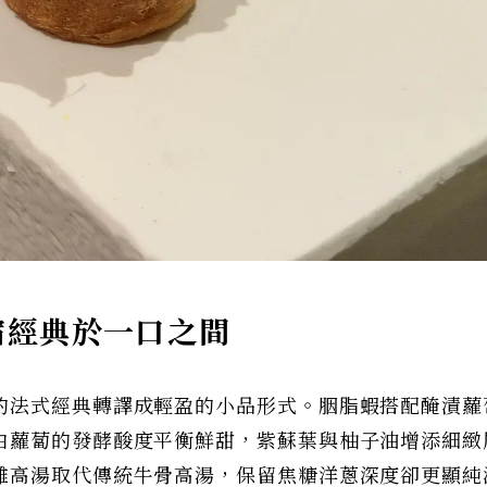
縮經典於一口之間
的法式經典轉譯成輕盈的小品形式。胭脂蝦搭配醃漬蘿
白蘿蔔的發酵酸度平衡鮮甜，紫蘇葉與柚子油增添細緻
雞高湯取代傳統牛骨高湯，保留焦糖洋蔥深度卻更顯純