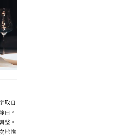
名字取自
餘白。
調整。
次地推