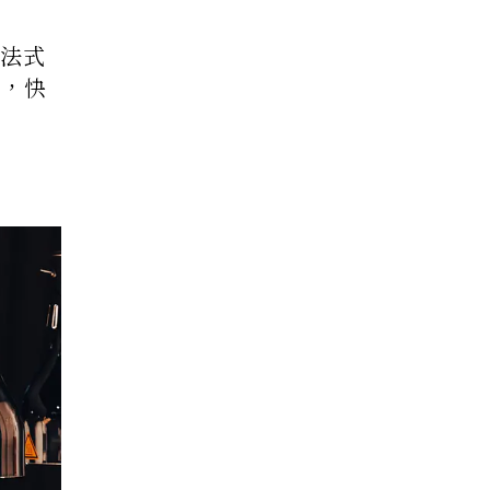
以法式
已，快