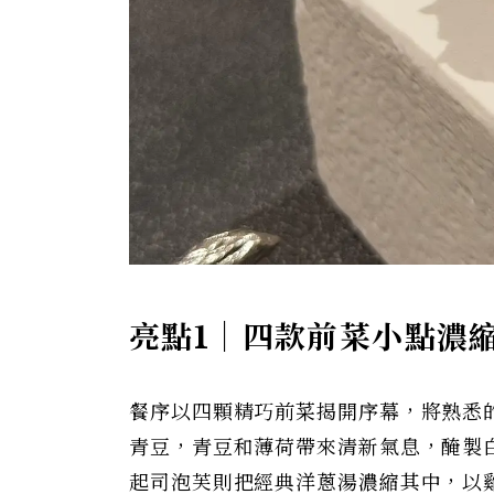
亮點1｜四款前菜小點濃
餐序以四顆精巧前菜揭開序幕，將熟悉
青豆，青豆和薄荷帶來清新氣息，醃製
起司泡芙則把經典洋蔥湯濃縮其中，以