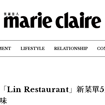
MENT
LIFESTYLE
RELATIONSHIP
CO
in Restaurant」新菜單
味