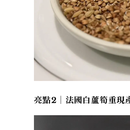
亮點2｜法國白蘆筍重現