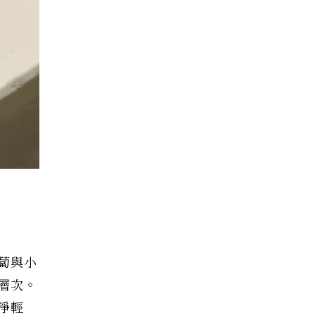
蔔與小
層次。
淨輕