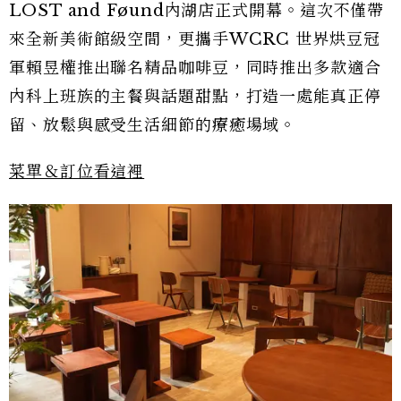
LOST and Føund內湖店正式開幕。這次不僅帶
來全新美術館級空間，更攜手WCRC 世界烘豆冠
軍賴昱權推出聯名精品咖啡豆，同時推出多款適合
內科上班族的主餐與話題甜點，打造一處能真正停
留、放鬆與感受生活細節的療癒場域。
菜單＆訂位看這裡