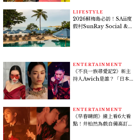
LIFESTYLE
2026蘇梅島必訪！SAii度
假村SunRay Social &
Swim Club全新開箱，6
大亮點體驗懶人包
ENTERTAINMENT
《不良一族尋愛記2》新主
持人Awich是誰？「日本嘻
哈女王」人生比節目更抓
馬：25歲喪夫、家中遭槍擊
掃射
ENTERTAINMENT
《早春晴朗》線上看6大看
點！井柏然為戲自備高訂，
孫千苦等地下戀轉正，雨夜
激吻獲讚慾感天花板