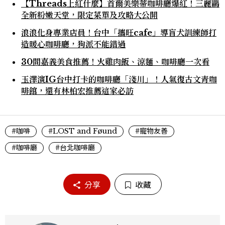
【Threads上紅什麼】首爾美樂蒂咖啡廳爆紅！三麗鷗
全新粉嫩天堂，限定菜單及攻略大公開
浪浪化身專業店員！台中「攜旺cafe」導盲犬訓練師打
造暖心咖啡廳，狗派不能錯過
30間嘉義美食推薦！火雞肉飯、涼麵、咖啡廳一次看
玉澤演IG台中打卡的咖啡廳「淺川」！人氣復古文青咖
啡館，還有林柏宏推薦這家必訪
#咖啡
#LOST and Føund
#寵物友善
#咖啡廳
#台北咖啡廳
分享
收藏