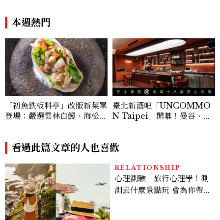
服飾品牌，堪稱品味最好女成
事物保有餘裕，同時也持續努
員
力。」
本週熱門
「初魚鉄板料亭」改版新菜單
臺北新酒吧「UNCOMMO
登場：嚴選雲林白鰻、海松貝
N Taipei」開幕！曼谷、新
交織旬味，限時推出父親節升
加坡酒吧人聯手打造成熟大人
級優惠
專屬夜生活
看過此篇文章的人也喜歡
RELATIONSHIP
心理測驗｜旅行心理學！測
測去什麼景點玩 會為你帶來
好運