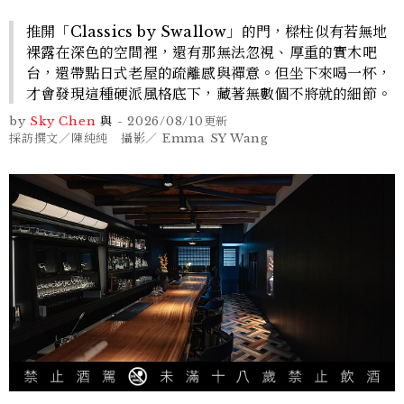
推開「Classics by Swallow」的門，樑柱似有若無地
裸露在深色的空間裡，還有那無法忽視、厚重的實木吧
台，還帶點日式老屋的疏離感與禪意。但坐下來喝一杯，
才會發現這種硬派風格底下，藏著無數個不將就的細節。
by
Sky Chen
與
-
2026/08/10
更新
採訪撰文／陳純純 攝影／ Emma SY Wang