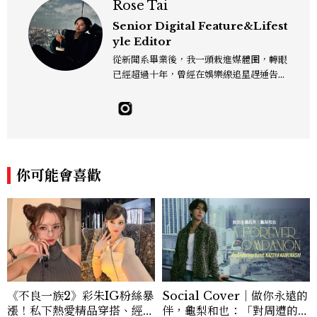
Rose Tai
Senior Digital Feature&Lifest
yle Editor
從新聞系畢業後，我一頭栽進媒體圈，轉眼
已經超過十年，曾經在娛樂線追星趕通告，
也曾在深夜的報社裡為一則新聞熬到雙眼通
紅。現在我的日常多是與美食、生活與旅遊
為伍，走進廚房、走進巷弄，也走進他人的
故事裡，因為好奇所以出發、因為熱愛所以
記錄。我是文字編輯，也是一個生活觀察
者，寫字、拍照、走路、發呆，都是我與世
你可能會喜歡
界對話的方式。 rose_tai@mctw.com.t
w
《不良一族2》彩朱IG粉絲暴
Social Cover｜做你永遠的
漲！私下熱愛精品穿搭、經營
伴，龜梨和也：「對周遭的人