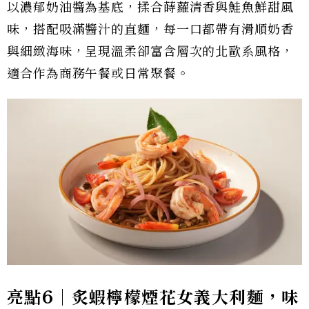
以濃郁奶油醬為基底，揉合蒔蘿清香與鮭魚鮮甜風
味，搭配吸滿醬汁的直麵，每一口都帶有滑順奶香
與細緻海味，呈現溫柔卻富含層次的北歐系風格，
適合作為商務午餐或日常聚餐。
亮點6｜炙蝦檸檬煙花女義大利麵，味