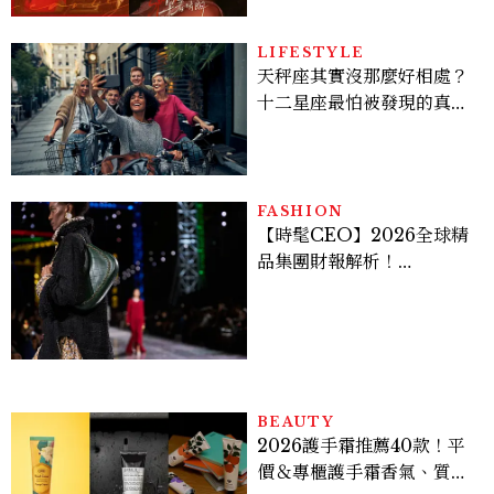
LIFESTYLE
天秤座其實沒那麼好相處？
十二星座最怕被發現的真實
面貌，「這星座」一直在假
裝不在意
FASHION
【時髦CEO】2026全球精
品集團財報解析！
LVMH、Hermès、
Chanel、Gucci 誰是真
正贏家？5大趨勢一次看
BEAUTY
2026護手霜推薦40款！平
價＆專櫃護手霜香氣、質