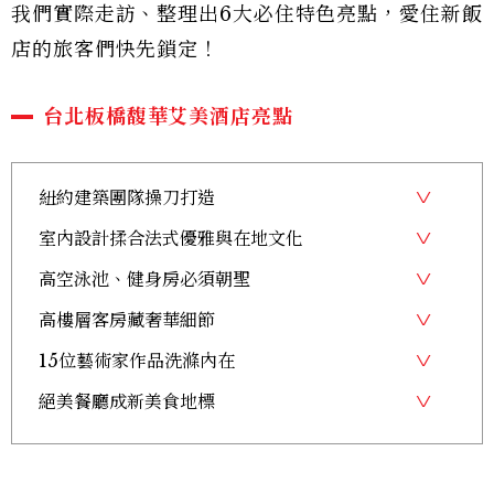
我們實際走訪、整理出6大必住特色亮點，愛住新飯
店的旅客們快先鎖定！
台北板橋馥華艾美酒店亮點
紐約建築團隊操刀打造
室內設計揉合法式優雅與在地文化
高空泳池、健身房必須朝聖
高樓層客房藏奢華細節
15位藝術家作品洗滌內在
絕美餐廳成新美食地標