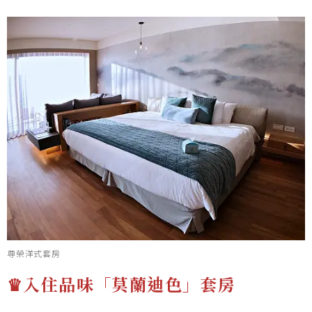
尊榮洋式套房
♛入住品味「莫蘭迪色」套房