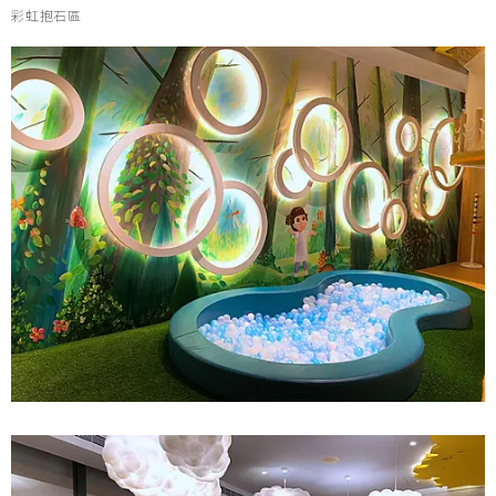
彩虹抱石區