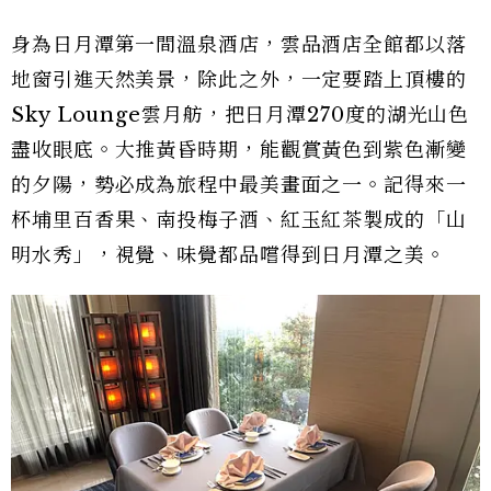
身為日月潭第一間溫泉酒店，雲品酒店全館都以落
地窗引進天然美景，除此之外，一定要踏上頂樓的
Sky Lounge雲月舫，把日月潭270度的湖光山色
盡收眼底。大推黃昏時期，能觀賞黃色到紫色漸變
的夕陽，勢必成為旅程中最美畫面之一。記得來一
杯埔里百香果、南投梅子酒、紅玉紅茶製成的「山
明水秀」，視覺、味覺都品嚐得到日月潭之美。