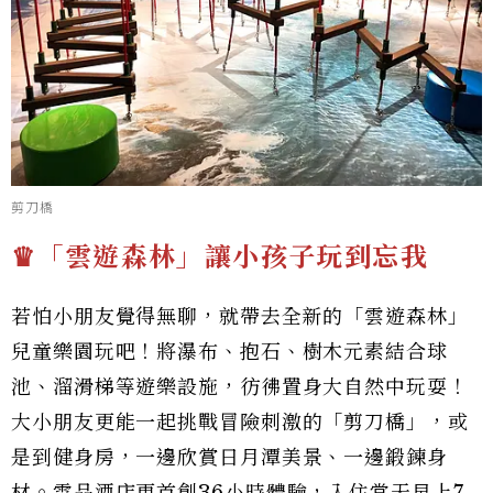
剪刀橋
♛「雲遊森林」讓小孩子玩到忘我
若怕小朋友覺得無聊，就帶去全新的「雲遊森林」
兒童樂園玩吧！將瀑布、抱石、樹木元素結合球
池、溜滑梯等遊樂設施，彷彿置身大自然中玩耍！
大小朋友更能一起挑戰冒險刺激的「剪刀橋」，或
是到健身房，一邊欣賞日月潭美景、一邊鍛鍊身
材。雲品酒店更首創36小時體驗，入住當天早上7