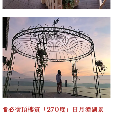
♛必衝頂樓賞「270度」日月潭湖景