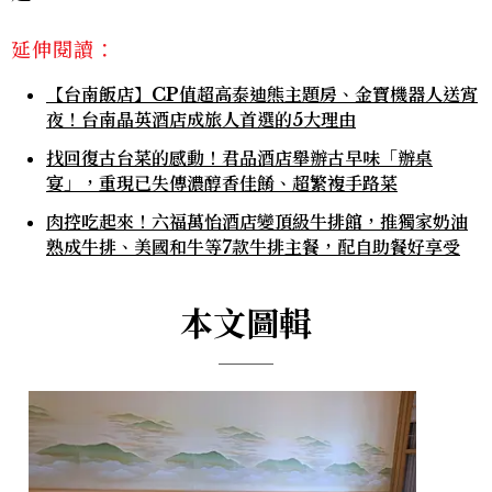
延伸閱讀：
【台南飯店】CP值超高泰迪熊主題房、金寶機器人送宵
夜！台南晶英酒店成旅人首選的5大理由
找回復古台菜的感動！君品酒店舉辦古早味「辦桌
宴」，重現已失傳濃醇香佳餚、超繁複手路菜
肉控吃起來！六福萬怡酒店變頂級牛排館，推獨家奶油
熟成牛排、美國和牛等7款牛排主餐，配自助餐好享受
本文圖輯