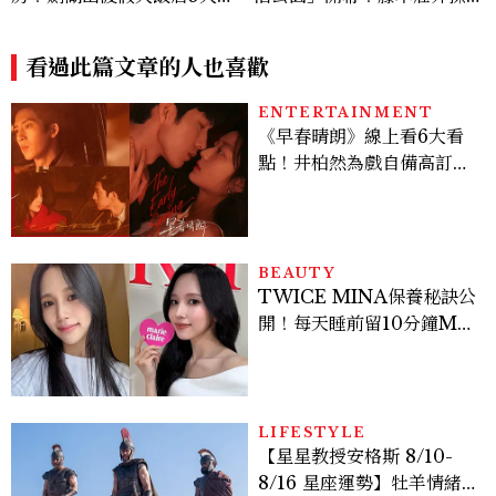
色房、柯南下午茶、限定特典
設計，7大餐廳美食品牌、SP
進入推理世界
A一次看
看過此篇文章的人也喜歡
ENTERTAINMENT
《早春晴朗》線上看6大看
點！井柏然為戲自備高訂，
孫千苦等地下戀轉正，雨夜
激吻獲讚慾感天花板
BEAUTY
TWICE MINA保養秘訣公
開！每天睡前留10分鐘ME
TIME、定期皮拉提斯，6
個日常習慣養出牛奶肌
LIFESTYLE
【星星教授安格斯 8/10-
8/16 星座運勢】牡羊情緒