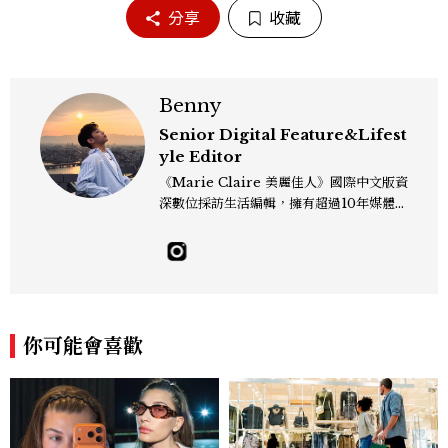
分享
收藏
Benny
Senior Digital Feature&Lifest
yle Editor
《Marie Claire 美麗佳人》國際中文版資
深數位採訪生活編輯，擁有超過10年媒體與
編輯實務經驗。目前專注及深耕於全球各地
飯店、奢華旅宿、旅遊景點、航空等領域，
另涉獵3C家電、居家生活範疇，具備實測
開箱與趨勢剖析能力。 曾擔任即時新聞編
輯、時尚鐘錶線記者，擅長以精闢觀點挖掘
獨特角度，採訪足跡遍及馬爾地夫、紐西
你可能會喜歡
蘭、瑞士、德國、瑞典、亞洲主要城市，合
作品牌包含Aman、Four Seasons、Ca
pella、Mandarin Oriental、JOAL
I、Raffles、Banyan Tree、IHG、Ma
rriott等頂級飯店集團。 策劃並執行超過7