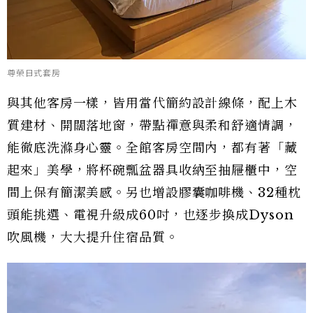
尊榮日式套房
與其他客房一樣，皆用當代簡約設計線條，配上木
質建材、開闊落地窗，帶點禪意與柔和舒適情調，
能徹底洗滌身心靈。全館客房空間內，都有著「藏
起來」美學，將杯碗瓢盆器具收納至抽屜櫃中，空
間上保有簡潔美感。另也增設膠囊咖啡機、32種枕
頭能挑選、電視升級成60吋，也逐步換成Dyson
吹風機，大大提升住宿品質。