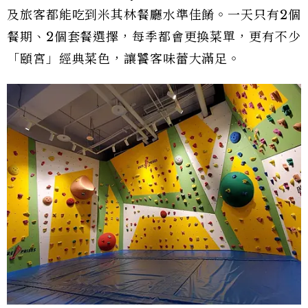
及旅客都能吃到米其林餐廳水準佳餚。一天只有2個
餐期、2個套餐選擇，每季都會更換菜單，更有不少
「頤宮」經典菜色，讓饕客味蕾大滿足。