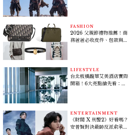
變敏感，雙子人際吸引力爆
棚
FASHION
2026 父親節禮物推薦！商
務爸爸必收皮件、包款與鞋
履一次看
LIFESTYLE
台北板橋馥華艾美酒店實際
開箱！6大亮點搶先看：新
北最新旅宿地標、高空泳
池、客房藏奢華細節
ENTERTAINMENT
《財閥 X 刑警2》好看嗎？
安普賢對決最帥反派俞承
豪，鄭恩彩接棒女主，開專