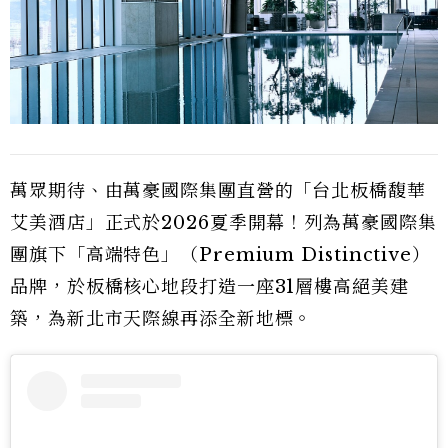
萬眾期待、由萬豪國際集團直營的「台北板橋馥華
艾美酒店」正式於2026夏季開幕！列為萬豪國際集
團旗下「高端特色」（Premium Distinctive）
品牌，於板橋核心地段打造一座31層樓高絕美建
築，為新北市天際線再添全新地標。