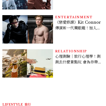
機、刷黑卡，用錢輾壓罪犯
的陳利手回來了，這次能玩
多大？
ENTERTAINMENT
《戀愛修課》Kit Connor
傳演新一代獨眼龍！加入新
版《X戰警》，可望搭檔
Sadie Sink
RELATIONSHIP
心理測驗｜旅行心理學！測
測去什麼景點玩 會為你帶來
好運
LIFESTYLE
旅行