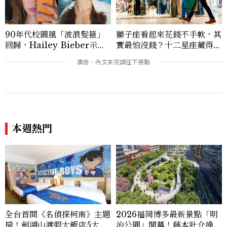
0篇深度專題「MC開房間」、260 篇以上
「玩咖懶人包」盤點類文章，致力用專業視
角提供讀者最新話題、兼具風格與實用的高
90年代校園風「波浪髮箍」
獅子座看起來花錢不手軟，其
品質生活旅遊靈感內容。 Contact：ben
回歸，Hailey Bieber示範
實最怕沒錢？十二星座藏得最
ny_yang@mctw.com.tw
如何戴得時髦：這款Miu Mi
深的金錢焦慮，「這星座」比
u髮箍未開賣先爆紅！
價半天，最後卻買最貴的
本週熱門
全台首間《名偵探柯南》主題
2026福岡博多最新景點「明
房！劍湖山渡假大飯店5大角
治公園」開幕！藤本壯介操刀