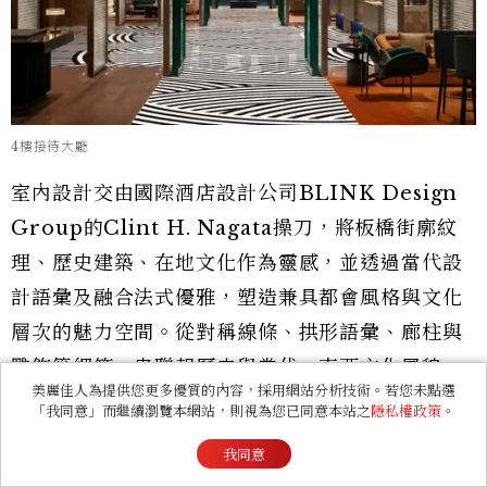
4樓接待大廳
室內設計交由國際酒店設計公司BLINK Design
Group的Clint H. Nagata操刀，將板橋街廓紋
理、歷史建築、在地文化作為靈感，並透過當代設
計語彙及融合法式優雅，塑造兼具都會風格與文化
層次的魅力空間。從對稱線條、拱形語彙、廊柱與
雕飾等細節，串聯起歷史與當代、東西文化風貌，
美麗佳人為提供您更多優質的內容，採用網站分析技術。若您未點選
並與建築外觀相互呼應。
「我同意」而繼續瀏覽本網站，則視為您已同意本站之
隱私權政策
。
我同意