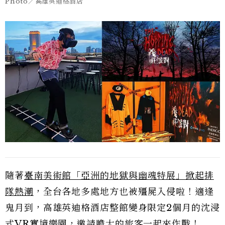
Photo／高雄英迪格酒店
隨著
臺南美術館「亞洲的地獄與幽魂特展」掀起排
隊熱潮
，全台各地多處地方也被殭屍入侵啦！適逢
鬼月到，高雄英迪格酒店整館變身限定2個月的沈浸
式VR實境樂園，邀請膽大的旅客一起來作戰！