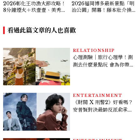
2026福岡博多最新景點「明
2026彰化王功漁火節攻略！
治公園」開幕！藤本壯介操刀
8分鐘煙火＋玖壹壹、美秀集
設計，7大餐廳美食品牌、SP
團開唱，千人烤蚵、鯊魚先生
A一次看
一次玩
看過此篇文章的人也喜歡
RELATIONSHIP
心理測驗｜旅行心理學！測
測去什麼景點玩 會為你帶來
好運
ENTERTAINMENT
《財閥 X 刑警2》好看嗎？
安普賢對決最帥反派俞承
豪，鄭恩彩接棒女主，開專
機、刷黑卡，用錢輾壓罪犯
的陳利手回來了，這次能玩
多大？