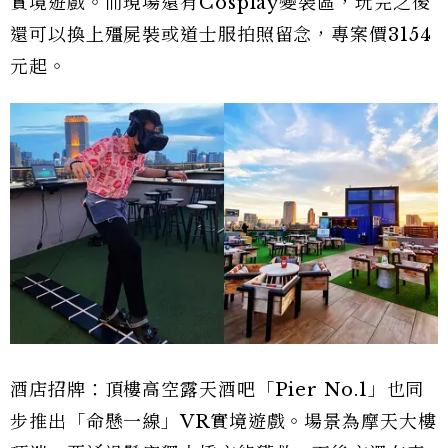
實境遊戲。而現場還有Cosplay變裝區，玩完之後
還可以換上殭屍裝或道士服拍照留念，專案價3154
元起。
酒店招牌：頂樓高空露天酒吧「Pier No.1」也同
步推出「命懸一線」VR實境遊戲。場景為摩天大樓