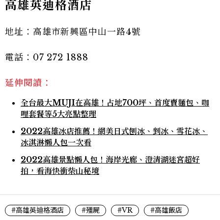
高雄英迪格酒店
地址：高雄市新興區中山一路4號
電話：07 272 1888
延伸閱讀：
全台最大MUJI在高雄！占地700坪、首度賣麵包、咖
哩套餐等5大亮點整理
2022高雄冰店推薦！網美日式刨冰、剉冰、雪花冰、
冰淇淋懶人包一次看
2022高雄景點懶人包！海岸光廊、澄清湖迷宮超好
拍，看海快衝柴山秘境
#高雄英迪格酒店
#殭屍
#VR
#高雄飯店