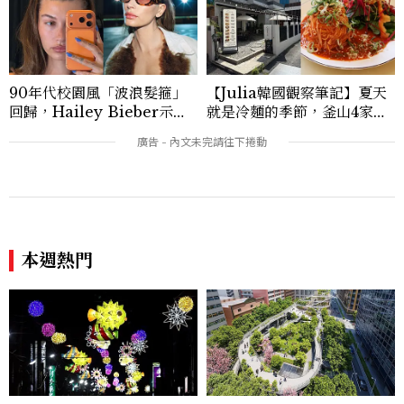
I、Raffles、Banyan Tree、IHG、Ma
rriott等頂級飯店集團。 策劃並執行超過7
0篇深度專題「MC開房間」、260 篇以上
「玩咖懶人包」盤點類文章，致力用專業視
角提供讀者最新話題、兼具風格與實用的高
90年代校園風「波浪髮箍」
【Julia韓國觀察筆記】夏天
品質生活旅遊靈感內容。 Contact：ben
回歸，Hailey Bieber示範
就是冷麵的季節，釜山4家必
ny_yang@mctw.com.tw
如何戴得時髦：這款Miu Mi
吃拌冷麵
u髮箍未開賣先爆紅！
本週熱門