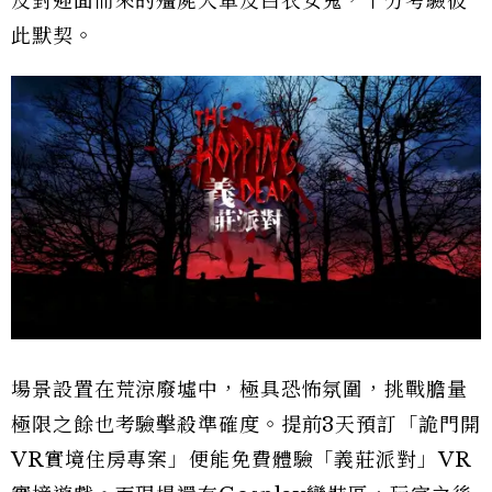
及對迎面而來的殭屍大軍及白衣女鬼，十分考驗彼
此默契。
場景設置在荒涼廢墟中，極具恐怖氛圍，挑戰膽量
極限之餘也考驗擊殺準確度。提前3天預訂「詭門開
VR實境住房專案」便能免費體驗「義莊派對」VR