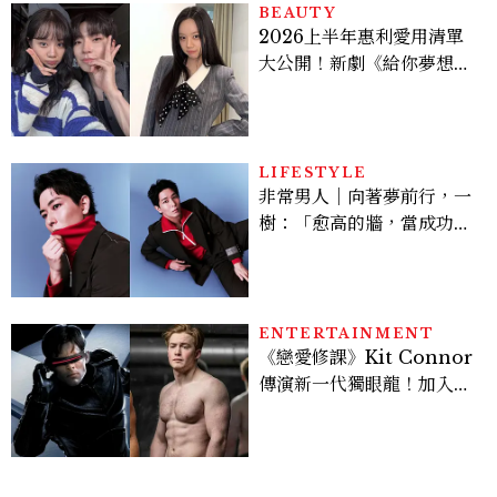
BEAUTY
2026上半年惠利愛用清單
大公開！新劇《給你夢想》
美出新高度，10款保養、香
水、護髮同款一次看
LIFESTYLE
非常男人｜向著夢前行，一
樹：「愈高的牆，當成功爬
上去的那一刻，就愈有成就
感。」
ENTERTAINMENT
《戀愛修課》Kit Connor
傳演新一代獨眼龍！加入新
版《X戰警》，可望搭檔
Sadie Sink