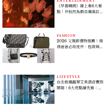
ENTERTAINMENT
《早春晴朗》線上看6大看
點！井柏然為戲自備高訂，
孫千苦等地下戀轉正，雨夜
激吻獲讚慾感天花板
FASHION
2026 父親節禮物推薦！商
務爸爸必收皮件、包款與鞋
履一次看
LIFESTYLE
台北板橋馥華艾美酒店實際
開箱！6大亮點搶先看：新
北最新旅宿地標、高空泳
池、客房藏奢華細節