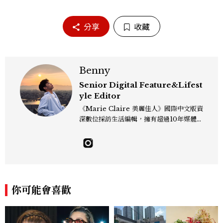
分享
收藏
Benny
Senior Digital Feature&Lifest
yle Editor
《Marie Claire 美麗佳人》國際中文版資
深數位採訪生活編輯，擁有超過10年媒體與
編輯實務經驗。目前專注及深耕於全球各地
飯店、奢華旅宿、旅遊景點、航空等領域，
另涉獵3C家電、居家生活範疇，具備實測
開箱與趨勢剖析能力。 曾擔任即時新聞編
輯、時尚鐘錶線記者，擅長以精闢觀點挖掘
獨特角度，採訪足跡遍及馬爾地夫、紐西
你可能會喜歡
蘭、瑞士、德國、瑞典、亞洲主要城市，合
作品牌包含Aman、Four Seasons、Ca
pella、Mandarin Oriental、JOAL