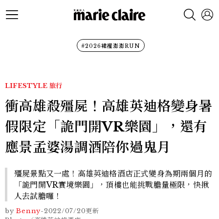
#2026裙襬澎澎RUN
LIFESTYLE
旅行
衝高雄殺殭屍！高雄英迪格變身暑
假限定「詭門開VR樂園」，還有
應景孟婆湯調酒陪你過鬼月
殭屍景點又一處！高雄英迪格酒店正式變身為期兩個月的
「詭門開VR實境樂園」，頂樓也能挑戰膽量極限，快揪
人去試膽囉！
by
Benny
-
2022/07/20
更新