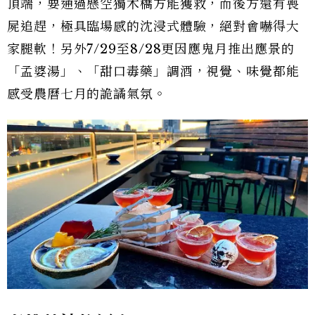
頂端，要通過懸空獨木橋方能獲救，而後方還有喪
屍追趕，極具臨場感的沈浸式體驗，絕對會嚇得大
家腿軟！另外7/29至8/28更因應鬼月推出應景的
「孟婆湯」、「甜口毒藥」調酒，視覺、味覺都能
感受農曆七月的詭譎氣氛。