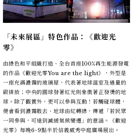
「未來展區」特色作品：《歡迎光
零》
由綠色和平組織打造、全台首座100%再生能源發電
的作品《歡迎光零You are the light》，外型是
一座充滿濃霧的玻璃屋，代表著地球溫室及過量的
碳排放；中央的圓球發著紅光則象徵著正發燙的地
球。除了觀賞外，更可以參與互動！若觸碰球體，
便會看到濃霧散去、地球由紅轉綠，傳遞「若民眾
一同參與，可達到減緩氣候變遷」的意涵。《歡迎
光零》每晚6~9點半於信義威秀中庭廣場展出。