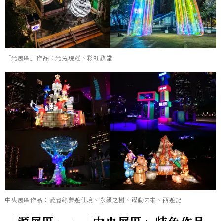
「光展區」作品：光兔現蹤、彩虹教堂
中央展區作品：愛麗絲夢遊仙境、永續之樹、躍動未來、西遊記