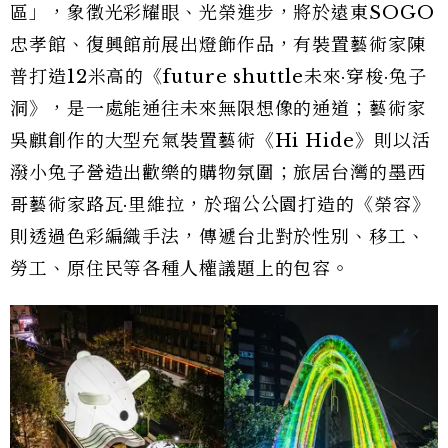
區」，象徵光彩耀眼、光榮進步，將於遠東SOGO
忠孝館、復興館前展出燈飾作品，有裝置藝術家陳
普打造12米高的《future shuttle未來·穿梭·兔子
洞》，是一處能通往未來無限想像的通道；藝術家
吳麒創作的大型充氣裝置藝術《Hi Hide》則以活
潑小兔子營造出歡樂的購物氛圍；旅居台灣的墨西
哥藝術家路瓦·里維拉，於瑠公公園打造的《榮容》
則透過色彩編織手法，傳遞台北對於性別、移工、
勞工、原住民等各種人權議題上的包容。