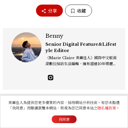
分享
收藏
Benny
Senior Digital Feature&Lifest
yle Editor
《Marie Claire 美麗佳人》國際中文版資
深數位採訪生活編輯，擁有超過10年媒體與
編輯實務經驗。目前專注及深耕於全球各地
飯店、奢華旅宿、旅遊景點、航空等領域，
另涉獵3C家電、居家生活範疇，具備實測
開箱與趨勢剖析能力。 曾擔任即時新聞編
輯、時尚鐘錶線記者，擅長以精闢觀點挖掘
獨特角度，採訪足跡遍及馬爾地夫、紐西
美麗佳人為提供您更多優質的內容，採用網站分析技術。若您未點選
你可能會喜歡
蘭、瑞士、德國、瑞典、亞洲主要城市，合
「我同意」而繼續瀏覽本網站，則視為您已同意本站之
隱私權政策
。
作品牌包含Aman、Four Seasons、Ca
pella、Mandarin Oriental、JOAL
我同意
I、Raffles、Banyan Tree、IHG、Ma