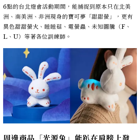
6點的台北燈會活動期間，能捕捉到原本只在北美
洲、南美洲、非洲現身的寶可夢「甜甜螢」，更有
異色甜甜螢火、睡睡菇、電螢蟲、未知圖騰（F、
L、U）等著各位訓練師。
周邊商品「光源兔」能趴在肩膀上發