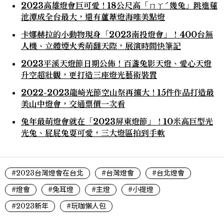
2023高雄燈會巨可愛！18公尺高「ㄇㄚˊ幾兔」跳進蓮
池潭成全台最大，還有蘆葦燈海唯美點燈
卡娜赫拉的小動物現身「2023南投燈會」！400台無
人機、立體煙火秀萌翻天際，展演時間快筆記
2023平溪天燈節日期公佈！百盞兔影天燈、愛心天燈
升空超壯觀，更打造三座燈光藝術裝置
2022-2023龍崎光節空山祭再擴大！15件作品打造最
美山中燈會，交通票價一次看
兔年最萌燈會就在「2023屏東燈節」！10米高巨型光
光兔、屁屁兔耍可愛，三大燈區拍到手軟
#2023台灣燈會在台北
#台灣燈會
#台北燈會
#燈會
#兔耳燈
#主燈
#小提燈
#2023新年
#玩咖懶人包