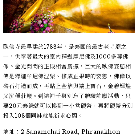
臥佛寺最早建於1788年，是泰國的最古老寺廟之
一，供奉著最大的室內釋迦摩尼佛及1000多尊佛
像。金光閃閃的正殿相當震撼，巨大的臥佛姿態相
傳是釋迦牟尼佛涅槃、修成正果時的姿態，佛像以
磚石打造而成，再貼上金箔與鑲上寶石，金碧輝煌
又沉穩莊嚴。到這裡千萬別忘了體驗許願活動，只
要20元泰銖就可以換到一小盆硬幣，再將硬幣分別
投入108個圓缽就能祈求心願。
地址：2 Sanamchai Road, Phranakhon