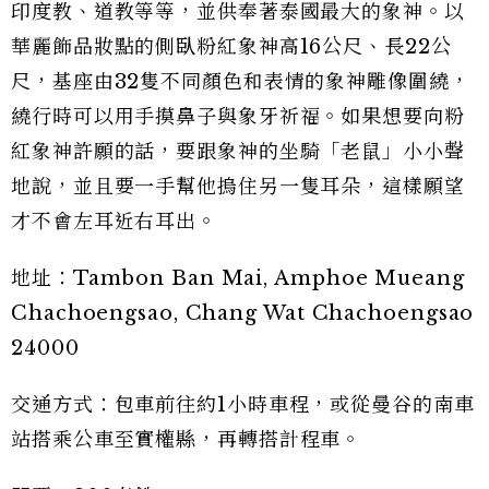
印度教、道教等等，並供奉著泰國最大的象神。以
華麗飾品妝點的側臥粉紅象神高16公尺、長22公
尺，基座由32隻不同顏色和表情的象神雕像圍繞，
繞行時可以用手摸鼻子與象牙祈福。如果想要向粉
紅象神許願的話，要跟象神的坐騎「老鼠」小小聲
地說，並且要一手幫他摀住另一隻耳朵，這樣願望
才不會左耳近右耳出。
地址：Tambon Ban Mai, Amphoe Mueang
Chachoengsao, Chang Wat Chachoengsao
24000
交通方式：包車前往約1小時車程，或從曼谷的南車
站搭乘公車至實權縣，再轉搭計程車。