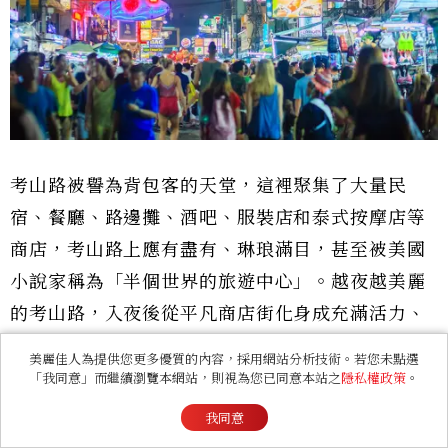
考山路被譽為背包客的天堂，這裡聚集了大量民
宿、餐廳、路邊攤、酒吧、服裝店和泰式按摩店等
商店，考山路上應有盡有、琳琅滿目，甚至被美國
小說家稱為「半個世界的旅遊中心」。越夜越美麗
的考山路，入夜後從平凡商店街化身成充滿活力、
熱情的街道，從泰國當地小吃到國際料理，任何美
美麗佳人為提供您更多優質的內容，採用網站分析技術。若您未點選
食都找得到，而且價格十分親切，喜歡熱鬧千萬別
「我同意」而繼續瀏覽本網站，則視為您已同意本站之
隱私權政策
。
錯過。
我同意