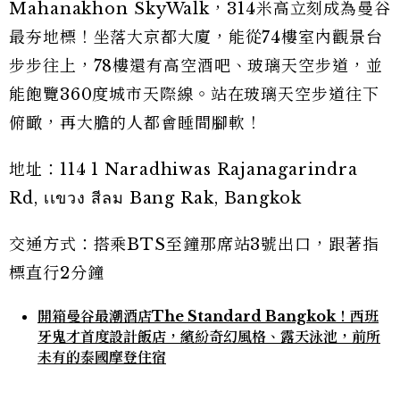
Mahanakhon SkyWalk，314米高立刻成為曼谷
最夯地標！坐落大京都大廈，能從74樓室內觀景台
步步往上，78樓還有高空酒吧、玻璃天空步道，並
能飽覽360度城市天際線。站在玻璃天空步道往下
俯瞰，再大膽的人都會睡間腳軟！
地址：114 1 Naradhiwas Rajanagarindra
Rd, เเขวง สีลม Bang Rak, Bangkok
交通方式：搭乘BTS至鐘那席站3號出口，跟著指
標直行2分鐘
開箱曼谷最潮酒店The Standard Bangkok！西班
牙鬼才首度設計飯店，繽紛奇幻風格、露天泳池，前所
未有的泰國摩登住宿