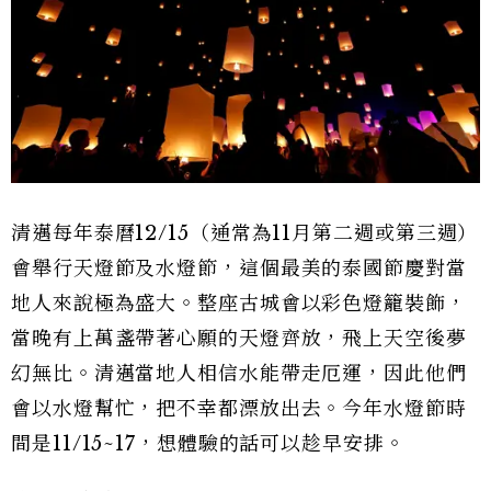
清邁每年泰曆12/15（通常為11月第二週或第三週）
會舉行天燈節及水燈節，這個最美的泰國節慶對當
地人來說極為盛大。整座古城會以彩色燈籠裝飾，
當晚有上萬盞帶著心願的天燈齊放，飛上天空後夢
幻無比。清邁當地人相信水能帶走厄運，因此他們
會以水燈幫忙，把不幸都漂放出去。今年水燈節時
間是11/15~17，想體驗的話可以趁早安排。