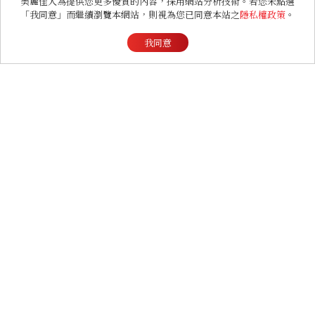
美麗佳人為提供您更多優質的內容，採用網站分析技術。若您未點選
案？金憓秀傳奇美腿被讚
「我同意」而繼續瀏覽本網站，則視為您已同意本站之
隱私權政策
。
爆、金智勳大秀腹肌，曹汝
貞雙影后飆戲，線上看7大
我同意
看點懶人包
LIFESTYLE
2026文博會直擊｜為何
「貓經濟」永不退燒？紅到
國際的台灣療癒插畫、曼谷
新潮貓系品牌，今年不能錯
過的貓咪IP推薦
ENTERTAINMENT
2026 Lollapalooza
Chicago四大亮點總盤
點， JENNIE、 CORTIS
登台，K-POP擄獲全球！
BEAUTY
hince台北快閃店回歸！
「Chill Voyage」夏季限
定系列登場，夢幻海洋藍空