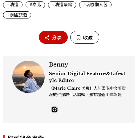
#清邁
#泰北
#清邁景點
#玩咖懶人包
#泰國旅遊
分享
收藏
Benny
Senior Digital Feature&Lifest
yle Editor
《Marie Claire 美麗佳人》國際中文版資
深數位採訪生活編輯，擁有超過10年媒體與
編輯實務經驗。目前專注及深耕於全球各地
飯店、奢華旅宿、旅遊景點、航空等領域，
另涉獵3C家電、居家生活範疇，具備實測
開箱與趨勢剖析能力。 曾擔任即時新聞編
輯、時尚鐘錶線記者，擅長以精闢觀點挖掘
獨特角度，採訪足跡遍及馬爾地夫、紐西