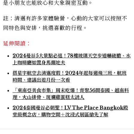
是小朋友也能放心和大象親密互動。
註：清邁有許多家體驗營，心動的大家可以按照不
同特色與安排，挑選喜歡的行程。
延伸閱讀：
2024曼谷5大景點必逛！78樓玻璃天空步道嚇破膽、水
上咖啡廳如置身馬爾地夫
搭星宇航空去清邁度假！2024年起每週飛三班，航班
時間、建議出遊月份一次看
「東南亞美食市集」周末吃爆！齊聚56間泰國、越南料
理，火山排骨、斑斕雞蛋糕太誘人
2024泰國曼谷必朝聖！LV The Place Bangkok殿
堂級概念店，購物空間＋沈浸式展區搶先了解