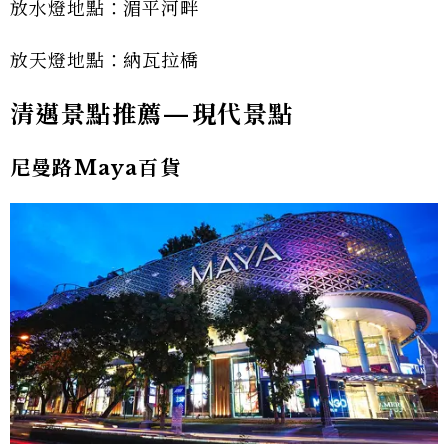
放水燈地點：湄平河畔
放天燈地點：納瓦拉橋
清邁景點推薦
—
現代景點
尼曼路Maya百貨