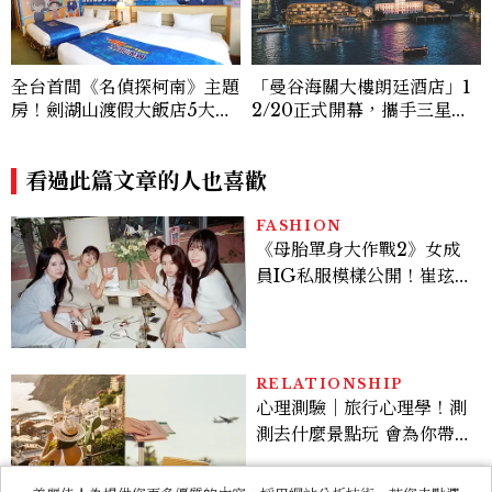
色房、柯南下午茶、限定特典
閣交織湄南河畔歷史重現十九
進入推理世界
世紀暹羅繁華
看過此篇文章的人也喜歡
FASHION
《母胎單身大作戰2》女成
員IG私服模樣公開！崔玹諝
溫柔系歐膩粉絲飆漲、金秀
炫竟是低調千金？
RELATIONSHIP
心理測驗｜旅行心理學！測
測去什麼景點玩 會為你帶來
好運
ENTERTAINMENT
《現在不是外遇的問題》意
外好看！抓偷吃反轉變命