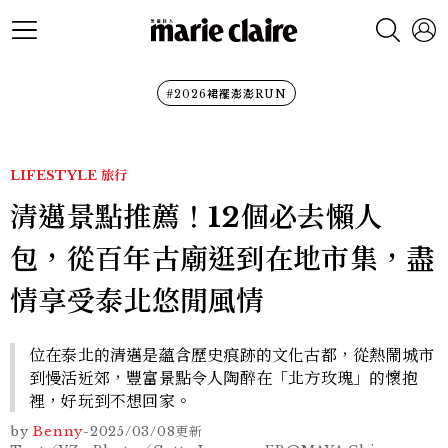
#2026裙襬澎澎RUN
LIFESTYLE
旅行
清邁景點推薦！12個必去懶人
包，從百年古廟逛到在地市集，盡
情享受泰北悠閒風情
位在泰北的清邁是蘊含歷史痕跡的文化古都，從熱鬧城市
到慢活近郊，豐富景點令人陶醉在「北方玫瑰」的懷抱
裡，好玩到不想回家。
by
Benny
-
2025/03/08
更新