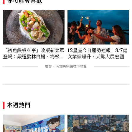
你可能會喜歡
蘭、瑞士、德國、瑞典、亞洲主要城市，合
作品牌包含Aman、Four Seasons、Ca
pella、Mandarin Oriental、JOAL
I、Raffles、Banyan Tree、IHG、Ma
rriott等頂級飯店集團。 策劃並執行超過7
0篇深度專題「MC開房間」、260 篇以上
「玩咖懶人包」盤點類文章，致力用專業視
角提供讀者最新話題、兼具風格與實用的高
12星座今日運勢速報｜8/7處
「初魚鉄板料亭」改版新菜單
品質生活旅遊靈感內容。 Contact：ben
女業績飆升、天蠍大展宏圖
登場：嚴選雲林白鰻、海松貝
ny_yang@mctw.com.tw
交織旬味，限時推出父親節升
級優惠
本週熱門
全台首間《名偵探柯南》主題
「曼谷海關大樓朗廷酒店」1
房！劍湖山渡假大飯店5大角
2/20正式開幕，攜手三星唐