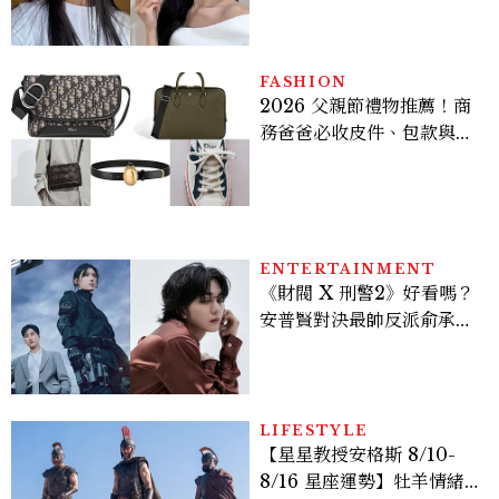
個日常習慣養出牛奶肌
FASHION
2026 父親節禮物推薦！商
務爸爸必收皮件、包款與鞋
履一次看
ENTERTAINMENT
《財閥 X 刑警2》好看嗎？
安普賢對決最帥反派俞承
豪，鄭恩彩接棒女主，開專
機、刷黑卡，用錢輾壓罪犯
的陳利手回來了，這次能玩
多大？
LIFESTYLE
【星星教授安格斯 8/10-
8/16 星座運勢】牡羊情緒