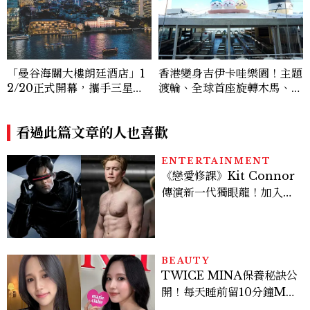
「曼谷海關大樓朗廷酒店」1
香港變身吉伊卡哇樂園！主題
2/20正式開幕，攜手三星唐
渡輪、全球首座旋轉木馬、限
閣交織湄南河畔歷史重現十九
定御守萌翻2026暑假
世紀暹羅繁華
看過此篇文章的人也喜歡
ENTERTAINMENT
《戀愛修課》Kit Connor
傳演新一代獨眼龍！加入新
版《X戰警》，可望搭檔
Sadie Sink
BEAUTY
TWICE MINA保養秘訣公
開！每天睡前留10分鐘ME
TIME、定期皮拉提斯，6