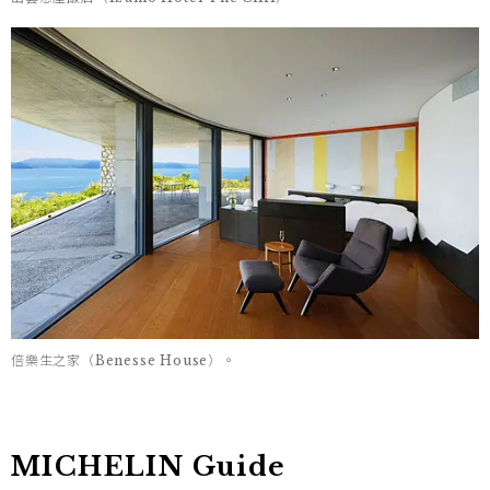
倍樂生之家（Benesse House）。
MICHELIN Guide