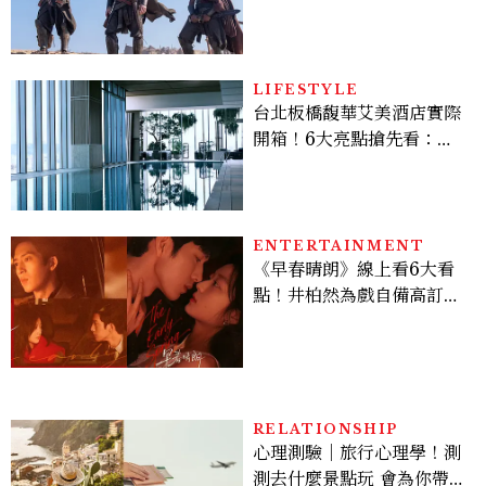
變敏感，雙子人際吸引力爆
棚
LIFESTYLE
台北板橋馥華艾美酒店實際
開箱！6大亮點搶先看：新
北最新旅宿地標、高空泳
池、客房藏奢華細節
ENTERTAINMENT
《早春晴朗》線上看6大看
點！井柏然為戲自備高訂，
孫千苦等地下戀轉正，雨夜
激吻獲讚慾感天花板
RELATIONSHIP
心理測驗｜旅行心理學！測
測去什麼景點玩 會為你帶來