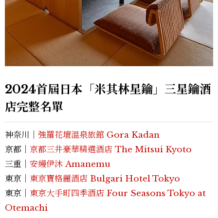
2024首屆日本「米其林星鑰」三星鑰酒
店完整名單
神奈川｜
強羅花壇溫泉旅館 Gora Kadan
京都｜
京都三井豪華精選酒店 The Mitsui Kyoto
三重｜
安縵伊沐 Amanemu
東京｜
東京寶格麗酒店 Bulgari Hotel Tokyo
東京｜
東京大手町四季酒店 Four Seasons Tokyo at
Otemachi