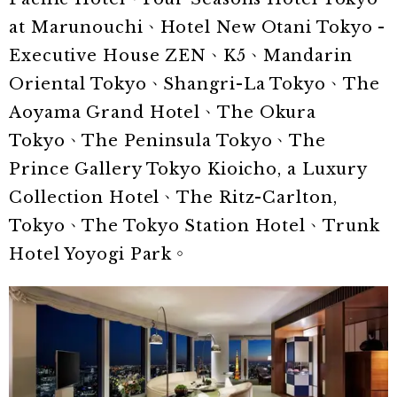
at Marunouchi、Hotel New Otani Tokyo -
Executive House ZEN、K5、Mandarin
Oriental Tokyo、Shangri-La Tokyo、The
Aoyama Grand Hotel、The Okura
Tokyo、The Peninsula Tokyo、The
Prince Gallery Tokyo Kioicho, a Luxury
Collection Hotel、The Ritz-Carlton,
Tokyo、The Tokyo Station Hotel、Trunk
Hotel Yoyogi Park。