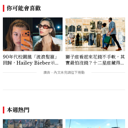
離看世界。Contact: sky_chen@mctw.
你可能會喜歡
com.tw
90年代校園風「波浪髮箍」
獅子座看起來花錢不手軟，其
回歸，Hailey Bieber示範
實最怕沒錢？十二星座藏得最
如何戴得時髦：這款Miu Mi
深的金錢焦慮，「這星座」比
u髮箍未開賣先爆紅！
價半天，最後卻買最貴的
本週熱門