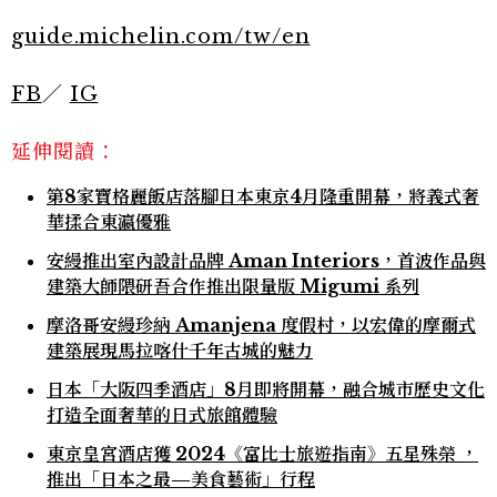
guide.michelin.com/tw/en
FB
／
IG
延伸閱讀：
第8家寶格麗飯店落腳日本東京4月隆重開幕，將義式奢
華揉合東瀛優雅
安縵推出室內設計品牌 Aman Interiors，首波作品與
建築大師隈研吾合作推出限量版 Migumi 系列
摩洛哥安縵珍納 Amanjena 度假村，以宏偉的摩爾式
建築展現馬拉喀什千年古城的魅力
日本「大阪四季酒店」8月即將開幕，融合城市歷史文化
打造全面奢華的日式旅館體驗
東京皇宮酒店獲 2024《富比士旅遊指南》五星殊榮 ，
推出「日本之最—美食藝術」行程