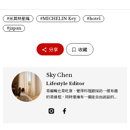
#米其林星鑰
#MICHELIN Key
#hotel
#japan
分享
收藏
Sky Chen
Lifestyle Editor
是編輯也是吃貨，覺得料理跟採訪一樣有趣
的是過程，同時還擁有一個能自由說話的地
方「食事，365日」。工作內容橫跨紙本雜
誌與數位平台，主要企劃與撰寫美食、美
酒、設計與旅遊文化，作品有風格空間、主
廚對談等等專題，以及旅遊特輯、設計師深
度採訪。可以用觀點寫字，也習慣用一點距