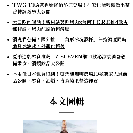
TWG TEA茶香雞尾酒沁涼登場！在家也能輕鬆做出茶
香特調教學大公開
大口吃肉喝酒！新村站著吃烤肉x台南T.C.R.C推4款古
都特調，烤肉配調酒超解壓
酒鬼們必備！國外推「三角形冰塊酒杯」保持濃度同時
兼具冰涼感，外觀也超美
夏季追劇零食推薦！7-ELEVEN推14款沁涼感消暑必
備零食、酒類飲品大公開
不用飛日本也買得到！咖樂迪咖啡農場10款獨家人氣商
品公開，零食、酒類、青森蘋果醬這裡買
本文圖輯