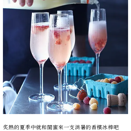
炙熱的夏季中就和閨蜜來一支消暑的香檳冰棒吧