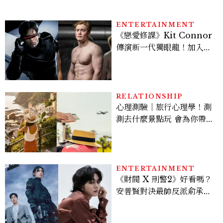
ENTERTAINMENT
《戀愛修課》Kit Connor
傳演新一代獨眼龍！加入新
版《X戰警》，可望搭檔
Sadie Sink
RELATIONSHIP
心理測驗｜旅行心理學！測
測去什麼景點玩 會為你帶來
好運
ENTERTAINMENT
《財閥 X 刑警2》好看嗎？
安普賢對決最帥反派俞承
豪，鄭恩彩接棒女主，開專
機、刷黑卡，用錢輾壓罪犯