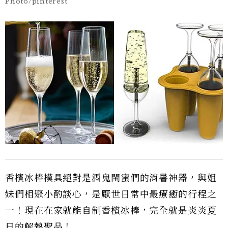
Photo/pinterest
香檳冰棒模具絕對是酒鬼閨蜜們的消暑神器，與姐
妹們相聚小酌談心，是厭世日常中最療癒的行程之
一！現在在家就能自制香檳冰棒，完全就是炎炎夏
日的解熱聖品！