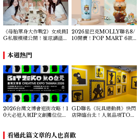
《母胎單身大作戰2》女成員I
2026星巴克MOLLY聯名8/
G私服模樣公開！崔玹諝溫柔
10開賣！POP MART 6款
系歐膩粉絲飆漲、金秀炫竟是
杯袋價格、草莓布蕾星冰樂一
低調千金？
次看
本週熱門
2026台灣文博會逛街攻略！1
GD聯名《玩具總動員》快閃
0大必逛人氣IP文創攤位位
店降臨台北！人氣品項TOP
置、品牌亮點商品一次看
5價格公開，限定周邊、預約
資訊全攻略
看過此篇文章的人也喜歡