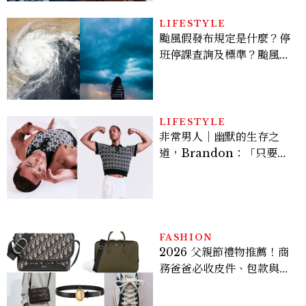
的陳利手回來了，這次能玩
多大？
LIFESTYLE
颱風假發布規定是什麼？停
班停課查詢及標準？颱風假
有薪水嗎、可否拒絕上班？
LIFESTYLE
非常男人｜幽默的生存之
道，Brandon：「只要能
讓大家笑，我們就有機會玩
在一起，讓敵人成為朋
友。」
FASHION
2026 父親節禮物推薦！商
務爸爸必收皮件、包款與鞋
履一次看