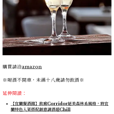
購買請洽
amazon
※喝酒不開車，未滿十八歲請勿飲酒※
延伸閱讀：
【宜蘭餐酒館】飲廊Corridor絕美森林系風格，將宜
蘭特色入菜搭配創意調酒超Chill