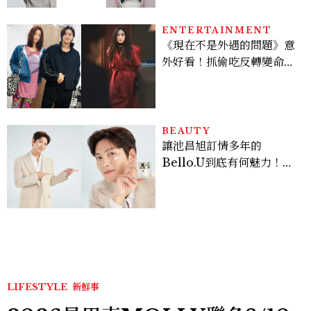
ENTERTAINMENT
《現在不是外遇的問題》意
外好看！抓偷吃反轉變命
案？金憓秀傳奇美腿被讚
爆、金智勳大秀腹肌，曹汝
貞雙影后飆戲，線上看7大
看點懶人包
BEAUTY
讓池昌旭訂情多年的
Bello.U到底有何魅力！揭
密男神發光乳霜～「肽光透
亮緊緻霜」如何打造日不落
的透亮肌，熬夜拍戲不顯疲
倦感，超神！
LIFESTYLE
新鮮事