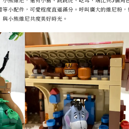
了小熊維尼，還有小豬、跳跳虎、屹耳、瑞比共5個角
蔔等小配件，可愛程度直逼滿分。呼叫廣大的維尼粉，
，與小熊維尼共度美好時光。