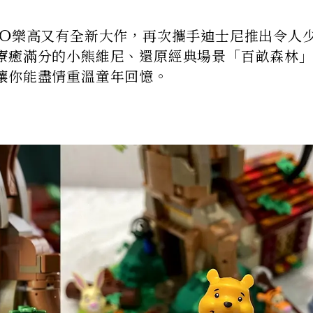
GO樂高又有全新大作，再次攜手迪士尼推出令人
療癒滿分的小熊維尼、還原經典場景「百畝森林
讓你能盡情重溫童年回憶。