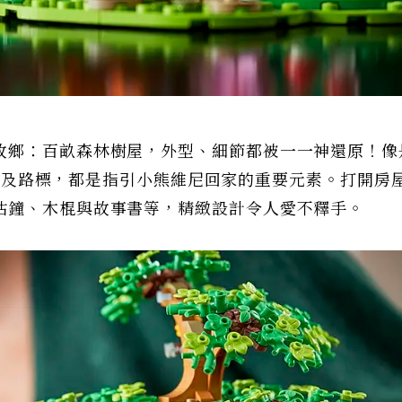
故鄉：百畝森林樹屋，外型、細節都被一一神還原！像
、營火及路標，都是指引小熊維尼回家的重要元素。打開房
咕鐘、木棍與故事書等，精緻設計令人愛不釋手。