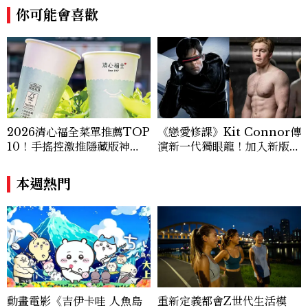
你可能會喜歡
2026清心福全菜單推薦TOP
《戀愛修課》Kit Connor傳
10！手搖控激推隱藏版神
演新一代獨眼龍！加入新版
飲、黃金甜度一次看
《X戰警》，可望搭檔Sadie
Sink
本週熱門
動畫電影《吉伊卡哇 人魚島
重新定義都會Z世代生活模