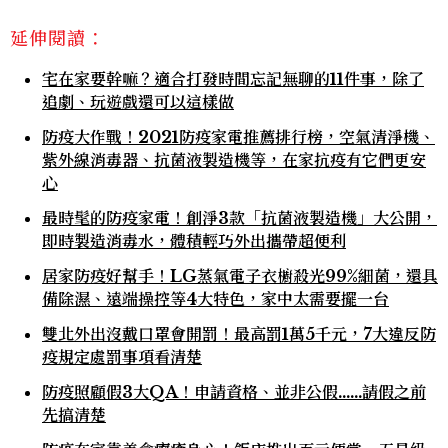
延伸閱讀：
宅在家要幹嘛？適合打發時間忘記無聊的11件事，除了
追劇、玩遊戲還可以這樣做
防疫大作戰！2021防疫家電推薦排行榜，空氣清淨機、
紫外線消毒器、抗菌液製造機等，在家抗疫有它們更安
心
最時髦的防疫家電！創淨3款「抗菌液製造機」大公開，
即時製造消毒水，體積輕巧外出攜帶超便利
居家防疫好幫手！LG蒸氣電子衣櫥殺光99%細菌，還具
備除濕、遠端操控等4大特色，家中太需要擺一台
雙北外出沒戴口罩會開罰！最高罰1萬5千元，7大違反防
疫規定處罰事項看清楚
防疫照顧假3大QA！申請資格、並非公假......請假之前
先搞清楚