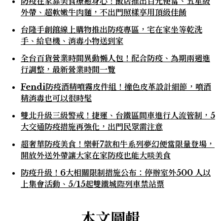
防疫在家靠美食療癒身心！飯店推出百元便當、五星級
外帶、超軟嫩牛肉麵，不出門照樣享用頂級佳餚
台隆手創館線上購物推出防疫專區，宅在家坐等乾洗
手、給皂機、消毒小物送到家
全台百貨營業時間異動懶人包！配合防疫、為期兩週進
行調整，最新營業時間一覽
Fendi防疫酒精噴霧皮件組！撞色皮革設計細節，噴酒
精消毒也可以很時髦
雙北升級三級警戒！捷運、台鐵區間車進行人流管制，5
大交通防疫措施再強化，出門民眾需注意
超奢華防疫美食！樂軒7款和牛系列夢幻便當限量登場，
開放外送外帶讓大家在家防疫也能大啖美食
防疫升級！6大相關限制措施公布：停辦室外500 人以
上集會活動、5/15起雙鐵城際列車禁站票
本文圖輯