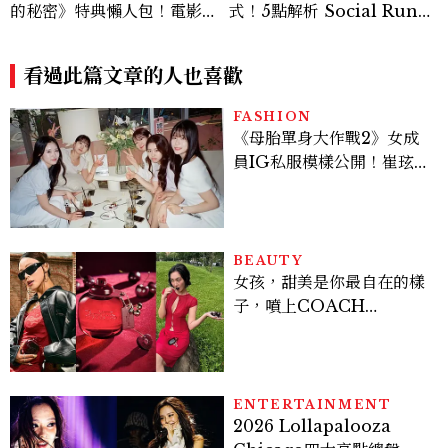
的秘密》特典懶人包！電影劇
式！5點解析 Social Run夜
情、威秀秀泰全台影城周邊一
跑、Coffee Raves紅什麼？
次看
看過此篇文章的人也喜歡
FASHION
《母胎單身大作戰2》女成
員IG私服模樣公開！崔玹諝
溫柔系歐膩粉絲飆漲、金秀
炫竟是低調千金？
BEAUTY
女孩，甜美是你最自在的樣
子，噴上COACH
CHERRY時尚櫻桃香氛，
把每一刻都活得閃耀發光
吧！
ENTERTAINMENT
2026 Lollapalooza