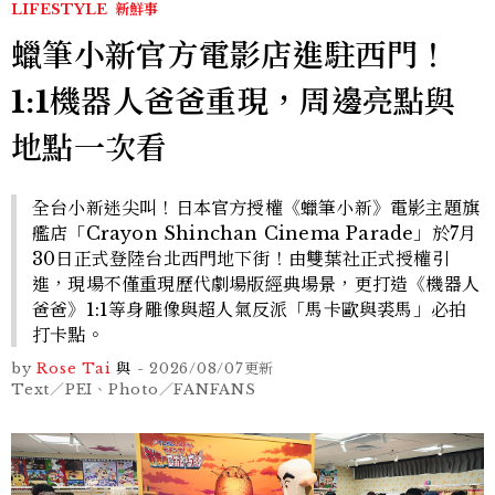
LIFESTYLE
新鮮事
蠟筆小新官方電影店進駐西門！
1:1機器人爸爸重現，周邊亮點與
地點一次看
全台小新迷尖叫！日本官方授權《蠟筆小新》電影主題旗
艦店「Crayon Shinchan Cinema Parade」於7月
30日正式登陸台北西門地下街！由雙葉社正式授權引
進，現場不僅重現歷代劇場版經典場景，更打造《機器人
爸爸》1:1等身雕像與超人氣反派「馬卡歐與裘馬」必拍
打卡點。
by
Rose Tai
與
-
2026/08/07
更新
Text／PEI、Photo／FANFANS