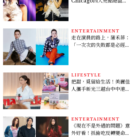
Chicago四大亮點總盤
點， JENNIE、 CORTIS
登台，K-POP擄獲全球！
ENTERTAINMENT
走在演員的路上，蒲禾菲：
「一次次的失敗都是必經過
程，必須要經過那些練習，
才能做得好。」
LIFESTYLE
把甜，覓留給生活！美麗佳
人攜手新光三越台中中港
店、林美貞，以南洋甜點打
造金卡會員限定午後
ENTERTAINMENT
《現在不是外遇的問題》意
外好看！抓偷吃反轉變命