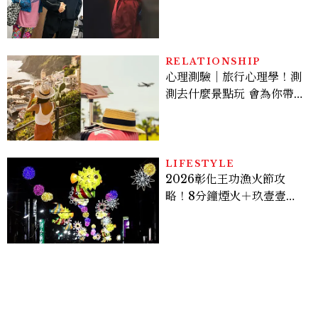
案？金憓秀傳奇美腿被讚
爆、金智勳大秀腹肌，曹汝
貞雙影后飆戲，線上看7大
看點懶人包
RELATIONSHIP
心理測驗｜旅行心理學！測
測去什麼景點玩 會為你帶來
好運
LIFESTYLE
2026彰化王功漁火節攻
略！8分鐘煙火＋玖壹壹、
美秀集團開唱，千人烤蚵、
鯊魚先生一次玩