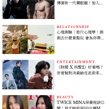
傳演新一代獨眼龍！加入新
版《X戰警》，可望搭檔
Sadie Sink
RELATIONSHIP
心理測驗｜旅行心理學！測
測去什麼景點玩 會為你帶來
好運
ENTERTAINMENT
《財閥 X 刑警2》好看嗎？
安普賢對決最帥反派俞承
豪，鄭恩彩接棒女主，開專
機、刷黑卡，用錢輾壓罪犯
的陳利手回來了，這次能玩
多大？
BEAUTY
TWICE MINA保養秘訣公
開！每天睡前留10分鐘ME