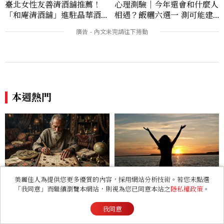
臺北女性友善清酒舖推薦！
心理測驗｜今年還會和什麼人
「和庵清酒舖」進駐晶華酒
相遇？飯糰六選一 測可能建
店：首創五行心情選酒、單杯
立好關係的人
180元起輕鬆微醺
本週熱門
星盤大風吹！「吠陀占星」是
塔羅占卜｜接下來你的命運會
什麼？Gemini、ChatGP
把你推往何處？
T指令這樣下，神準解析瘋傳
看過此篇文章的人也喜歡
美麗佳人為提供您更多優質的內容，採用網站分析技術。若您未點選
「我同意」而繼續瀏覽本網站，則視為您已同意本站之
隱私權政策
。
RELATIONSHIP
心理測驗｜旅行心理學！測
我同意
測去什麼景點玩 會為你帶來