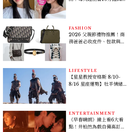
TIME、定期皮拉提斯，6
個日常習慣養出牛奶肌
FASHION
2026 父親節禮物推薦！商
務爸爸必收皮件、包款與鞋
履一次看
LIFESTYLE
【星星教授安格斯 8/10-
8/16 星座運勢】牡羊情緒
變敏感，雙子人際吸引力爆
棚
ENTERTAINMENT
《早春晴朗》線上看6大看
點！井柏然為戲自備高訂，