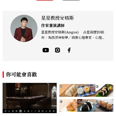
星星教授安格斯
作家兼演講師
星星教授安格斯(Angus) 占星資歷20餘
年，為西洋神秘學／商業心理專家，心理諮
詢師，曾任電視台晨間新聞星座主播；200
4年起出書近30本相關著作，專業領域涵蓋
占星星座、塔羅、生命靈數、盧恩符文、色
彩、血型、潛意識心理測驗與占卜等。 《F
B/IG:星星教授安格斯》 《Youtube：安
格斯的星座元宇宙》 ★線上課程：《2025
你可能會喜歡
現代占星課》https://shifu.tw/courses/
angus