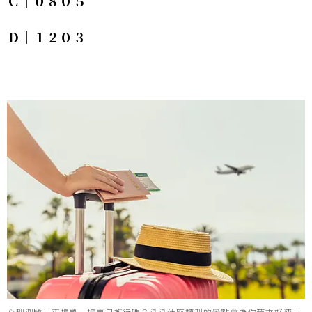
Ｃ｜０８０５
Ｄ｜１２０３