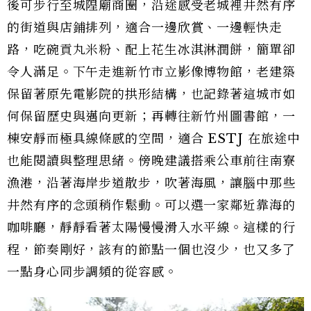
後可步行至城隍廟商圈，沿途感受老城裡井然有序
的街道與店鋪排列，適合一邊欣賞、一邊輕快走
路，吃碗貢丸米粉、配上花生冰淇淋潤餅，簡單卻
令人滿足。下午走進新竹市立影像博物館，老建築
保留著原先電影院的拱形結構，也記錄著這城市如
何保留歷史與邁向更新；再轉往新竹州圖書館，一
棟安靜而極具線條感的空間，適合 ESTJ 在旅途中
也能閱讀與整理思緒。傍晚建議搭乘公車前往南寮
漁港，沿著海岸步道散步，吹著海風，讓腦中那些
井然有序的念頭稍作鬆動。可以選一家鄰近靠海的
咖啡廳，靜靜看著太陽慢慢滑入水平線。這樣的行
程，節奏剛好，該有的節點一個也沒少，也又多了
一點身心同步調頻的從容感。