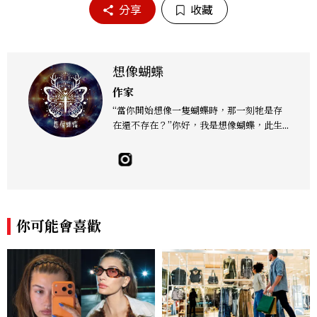
分享
收藏
想像蝴蝶
作家
“當你開始想像一隻蝴蝶時，那一刻牠是存
在還不存在？”你好，我是想像蝴蝶，此生
身而為人的目的是協助迷失航道的靈魂或星
際種子們找到歸途。在這個瞬息萬變的世界
裡，我們因進入人類系統，投入實相迷失了
自己的本真，忘記了靈魂的本質。然而，每
一個心靈的角落，都藏著一個獨特的靈魂印
記，等待著被喚醒，透過星塵、月亮、大地
你可能會喜歡
之母的能量場，穿越宇宙尋找那屬於自己的
獨特靈魂印記。啟動內在的奇蹟，重拾遺忘
的記憶，讓我們共同啟程，靜聽內心的聲
音，解開藏匿在記憶中的秘密。想像蝴蝶引
導你開啟愛與智慧的光芒照亮前行的道路，
踏上這趟神秘之旅，讓靈魂在愛的擁抱中覺