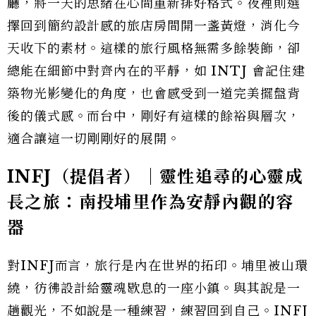
廳，將一天的思緒在心間重新排好格式。夜裡則選
擇回到簡約設計感的旅店房間開一盞黃燈，消化今
天收下的素材。這樣的旅行風格無需多餘裝飾，卻
總能在細節中對齊內在的平靜，如 INTJ 會記住建
築物光影變化的角度，也會感受到一道完美擺盤背
後的儀式感。而台中，剛好有這樣的餘裕與層次，
適合讓這一切剛剛好的展開。
INFJ（提倡者）｜靈性追尋的心靈成
長之旅：南投埔里作為安靜內觀的容
器
對INFJ而言，旅行是內在世界的拓印。埔里被山環
繞，彷彿設計給靈魂歇息的一座小鎮。與其說是一
趟觀光，不如說是一種練習，練習回到自己。INFJ