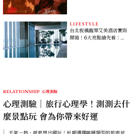
孫千苦等地下戀轉正，雨夜
激吻獲讚慾感天花板
LIFESTYLE
台北板橋馥華艾美酒店實際
開箱！6大亮點搶先看：新
北最新旅宿地標、高空泳
池、客房藏奢華細節
RELATIONSHIP
心理測驗
心理測驗｜旅行心理學！測測去什
麼景點玩 會為你帶來好運
天氣一熱，就更想出國玩！近期選擇哪種類型的旅遊地