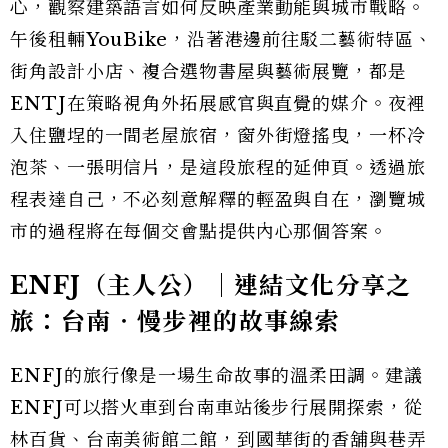
心，觀察建築語言如何反映產業動能與城市戰略。
午後租輛YouBike，沿著港邊前往駁二藝術特區、
街角設計小店、複合選物書屋與藝術展覽，都是
ENTJ在策略視角外拓展感官與直覺的媒介。夜裡
入住鹽埕的一間老屋旅宿，窗外街燈搖曳，一杯冷
泡茶、一張明信片，是這段旅程的延伸頁。透過旅
程表達自己，不必刻意解釋的輕盈與自在，瀏覽城
市的過程將在每個交會點提供內心那個答案。
ENFJ（主人公）｜連結文化分享之
旅：台南‧慢步裡的故事線索
ENFJ的旅行像是一場生命故事的溫柔田調。建議
ENFJ可以搭火車到台南車站後步行展開探索，從
林百貨、台南美術館二館，到國華街的香舖與巷弄