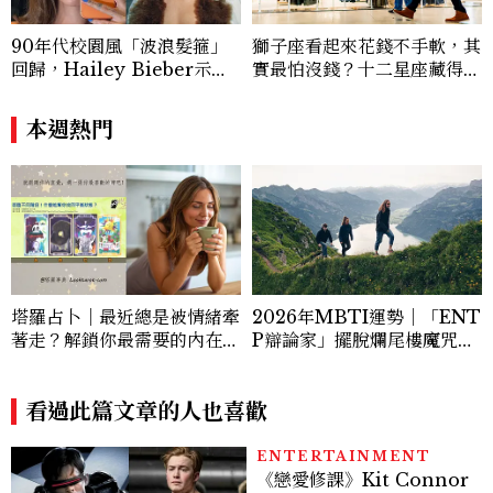
醒，綻放屬於自己獨特的光芒。
90年代校園風「波浪髮箍」
獅子座看起來花錢不手軟，其
回歸，Hailey Bieber示範
實最怕沒錢？十二星座藏得最
如何戴得時髦：這款Miu Mi
深的金錢焦慮，「這星座」比
u髮箍未開賣先爆紅！
價半天，最後卻買最貴的
本週熱門
塔羅占卜｜最近總是被情緒牽
2026年MBTI運勢｜「ENT
著走？解鎖你最需要的內在平
P辯論家」擺脫爛尾樓魔咒，
衡與情緒轉念心法
炸開通往新時代的破口
看過此篇文章的人也喜歡
ENTERTAINMENT
《戀愛修課》Kit Connor