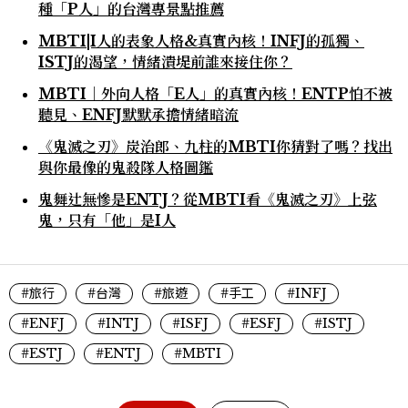
種「P人」的台灣專景點推薦
MBTI|I人的表象人格&真實內核！INFJ的孤獨、
ISTJ的渴望，情緒潰堤前誰來接住你？
MBTI｜外向人格「E人」的真實內核！ENTP怕不被
聽見、ENFJ默默承擔情緒暗流
《鬼滅之刃》炭治郎、九柱的MBTI你猜對了嗎？找出
與你最像的鬼殺隊人格圖鑑
鬼舞辻無慘是ENTJ？從MBTI看《鬼滅之刃》上弦
鬼，只有「他」是I人
#旅行
#台灣
#旅遊
#手工
#INFJ
#ENFJ
#INTJ
#ISFJ
#ESFJ
#ISTJ
#ESTJ
#ENTJ
#MBTI