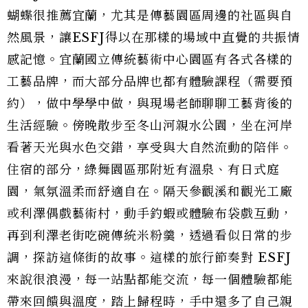
蝴蝶很推薦宜蘭，尤其是傳藝園區周邊的社區與自
然風景，讓ESFJ得以在那樣的場域中直覺的共振情
感記憶。宜蘭國立傳統藝術中心園區有各式各樣的
工藝品牌，而大部分品牌也都有體驗課程（需要預
約），做中學學中做，與現場老師聊聊工藝背後的
生活經驗。傍晚散步至冬山河親水公園，坐在河岸
看著天光與水色交錯，享受與大自然流動的陪伴。
住宿的部分，綠舞園區那附近有溫泉、有日式庭
園，氣氛溫柔而舒適自在。隔天參觀溪和觀光工廠
或利澤偶戲藝術村，動手釣蝦或體驗布袋戲互動，
再到利澤老街吃碗傳統米粉羹，透過看似日常的步
調，探訪這條街的故事。這樣的旅行節奏對 ESFJ
來說很浪漫，每一站點都能交流，每一個體驗都能
帶來回饋與溫度，踏上歸程時，手中還多了自己親