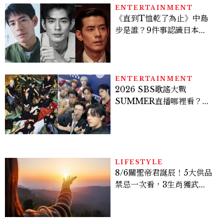
ENTERTAINMENT
《直到T恤乾了為止》中島
步是誰？9件事認識日本
「昭和臉」男星：大文豪玄
孫、《地獄占星師》關鍵人
物
ENTERTAINMENT
2026 SBS歌謠大戰
SUMMER直播哪裡看？
Stray Kids、ATEEZ等
28組卡司、線上播出時間一
次看
LIFESTYLE
8/6關聖帝君誕辰！5大供品
禁忌一次看，3生肖獲武財
神加持正偏財旺爆