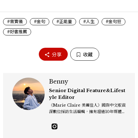
#曾寶儀
#金句
#正能量
#人生
#金句狂
#好書推薦
分享
收藏
Benny
Senior Digital Feature&Lifest
yle Editor
《Marie Claire 美麗佳人》國際中文版資
深數位採訪生活編輯，擁有超過10年媒體與
編輯實務經驗。目前專注及深耕於全球各地
飯店、奢華旅宿、旅遊景點、航空等領域，
另涉獵3C家電、居家生活範疇，具備實測
開箱與趨勢剖析能力。 曾擔任即時新聞編