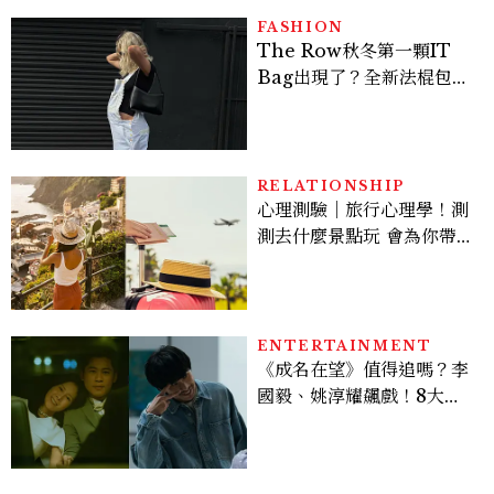
FASHION
The Row秋冬第一顆IT
Bag出現了？全新法棍包
「Alma」，極簡控又要開
始排隊了
RELATIONSHIP
心理測驗｜旅行心理學！測
測去什麼景點玩 會為你帶來
好運
ENTERTAINMENT
《成名在望》值得追嗎？李
國毅、姚淳耀飆戲！8大看
點與網友殘酷評價：節奏太
慢、犯人太好猜？