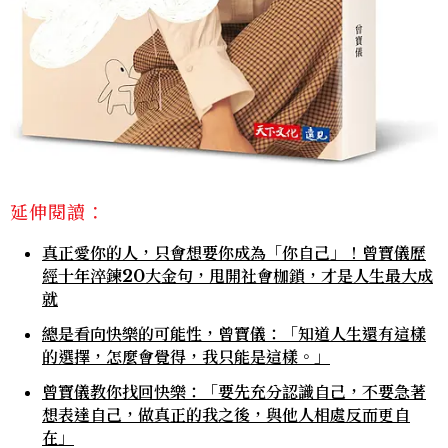
延伸閱讀：
真正愛你的人，只會想要你成為「你自己」！曾寶儀歷
經十年淬鍊20大金句，甩開社會枷鎖，才是人生最大成
就
總是看向快樂的可能性，曾寶儀：「知道人生還有這樣
的選擇，怎麼會覺得，我只能是這樣。」
曾寶儀教你找回快樂：「要先充分認識自己，不要急著
想表達自己，做真正的我之後，與他人相處反而更自
在」