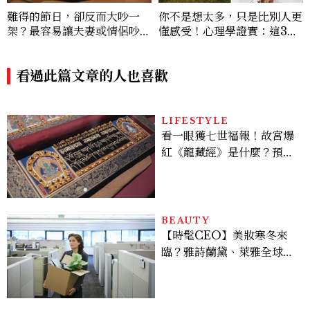
難得的節日，卻反而大吵一
你不是想太多，只是比別人更
架？最容易讓夫妻或情侶吵架
懂感受！心理學證實：這3種
的6種節日
行為，其實是高情商的溫柔證
明
看過此篇文章的人也喜歡
LIFESTYLE
看一眼獲七世福報！故宮爆
紅《龍藏經》是什麼？預約
＆參觀攻略一次看
BEAUTY
【時髦CEO】美妝寒冬來
臨？雅詩蘭黛、萊雅全球裁
員＋關閉官網，下一步計畫
曝光