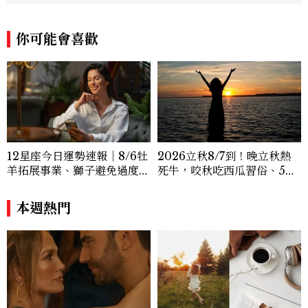
輯、時尚鐘錶線記者，擅長以精闢觀點挖掘
獨特角度，採訪足跡遍及馬爾地夫、紐西
你可能會喜歡
蘭、瑞士、德國、瑞典、亞洲主要城市，合
作品牌包含Aman、Four Seasons、Ca
pella、Mandarin Oriental、JOAL
I、Raffles、Banyan Tree、IHG、Ma
rriott等頂級飯店集團。 策劃並執行超過7
0篇深度專題「MC開房間」、260 篇以上
「玩咖懶人包」盤點類文章，致力用專業視
角提供讀者最新話題、兼具風格與實用的高
12星座今日運勢速報｜8/6牡
2026立秋8/7到！晚立秋熱
品質生活旅遊靈感內容。 Contact：ben
羊拓展事業、獅子避免過度借
死牛，咬秋吃西瓜習俗、5大
ny_yang@mctw.com.tw
貸
禁忌與吉時懶人包
本週熱門