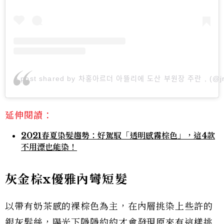
A post shared by 차홍아르더 아뜰리에 도산 부원장 주란 , (@j
延伸閱讀：
2021春夏染髮趨勢：好駕馭「透明感霧棕色」，這4款
不用漂也能染！
灰金棕x優雅內彎短髮
以帶有奶茶感的裸棕色為主，在內層挑染上些許的
銀灰髮絲，陽光下隱隱約約才會發現原來有這樣挑