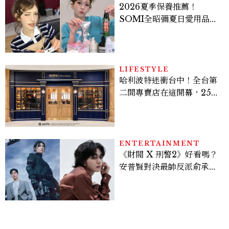
2026夏季保養推薦！
SOMI全昭彌夏日愛用品公
開，防曬、護髮、止汗、頭
皮保養10款好物一次看
LIFESTYLE
哈利波特迷衝台中！全台第
二間專賣店在這開幕，25週
年限定周邊、托特包太值得
入手
ENTERTAINMENT
《財閥 X 刑警2》好看嗎？
安普賢對決最帥反派俞承
豪，鄭恩彩接棒女主，開專
機、刷黑卡，用錢輾壓罪犯
的陳利手回來了，這次能玩
多大？