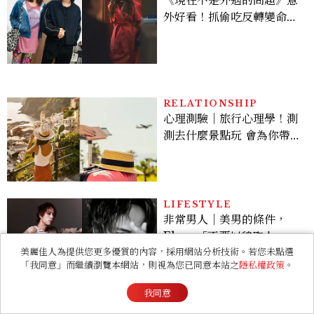
《現在不是外遇的問題》意
外好看！抓偷吃反轉變命
案？金憓秀傳奇美腿被讚
爆、金智勳大秀腹肌，曹汝
貞雙影后飆戲，線上看7大
看點懶人包
RELATIONSHIP
心理測驗｜旅行心理學！測
測去什麼景點玩 會為你帶來
好運
LIFESTYLE
非常男人｜美男的條件，
Eko：「不要以貌取人，內
美麗佳人為提供您更多優質的內容，採用網站分析技術。若您未點選
在與外在同樣重要。」
「我同意」而繼續瀏覽本網站，則視為您已同意本站之
隱私權政策
。
我同意
ENTERTAINMENT