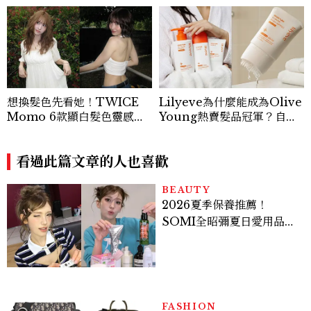
想換髮色先看她！TWICE
Lilyeve為什麼能成為Olive
Momo 6款顯白髮色靈感推
Young熱賣髮品冠軍？自帶
薦，解鎖韓系氛圍感的秘密
按摩梳的頭皮精華超受歡迎！
看過此篇文章的人也喜歡
BEAUTY
2026夏季保養推薦！
SOMI全昭彌夏日愛用品公
開，防曬、護髮、止汗、頭
皮保養10款好物一次看
FASHION