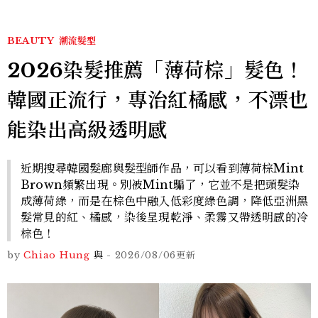
BEAUTY
潮流髮型
2026染髮推薦「薄荷棕」髮色！
韓國正流行，專治紅橘感，不漂也
能染出高級透明感
近期搜尋韓國髮廊與髮型師作品，可以看到薄荷棕Mint
Brown頻繁出現。別被Mint騙了，它並不是把頭髮染
成薄荷綠，而是在棕色中融入低彩度綠色調，降低亞洲黑
髮常見的紅、橘感，染後呈現乾淨、柔霧又帶透明感的冷
棕色！
by
Chiao Hung
與
-
2026/08/06
更新