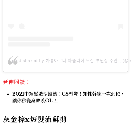
A post shared by 차홍아르더 아뜰리에 도산 부원장 주란 , (@j
延伸閱讀：
2021中短髮造型推薦：CS型彎！知性幹練一次到位，
讓你秒變身韓系OL！
灰金棕x短髮流蘇剪