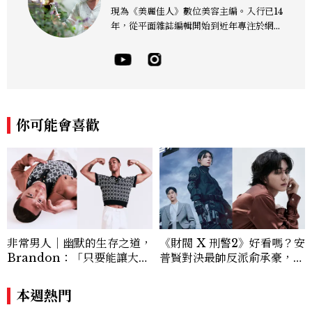
現為《美麗佳人》數位美容主編。入行已14
年，從平面雜誌編輯開始到近年專注於網路
報導，同時兼顧社群操作。寫作範圍持續深
耕彩妝、保養、香氛、頭髮...等與美有關的
面向。擅長以細膩敏銳的觀察力，深入報導
品牌理念與最新產品趨勢，將專業知識轉化
為貼近讀者日常的實用建議。持續關注美容
產業的創新動態，從配方科學到永續發展等
你可能會喜歡
等。Contact：chiao_hung@mctw.co
m.tw
非常男人｜幽默的生存之道，
《財閥 X 刑警2》好看嗎？安
Brandon：「只要能讓大家
普賢對決最帥反派俞承豪，鄭
笑，我們就有機會玩在一起，
恩彩接棒女主，開專機、刷黑
讓敵人成為朋友。」
卡，用錢輾壓罪犯的陳利手回
本週熱門
來了，這次能玩多大？