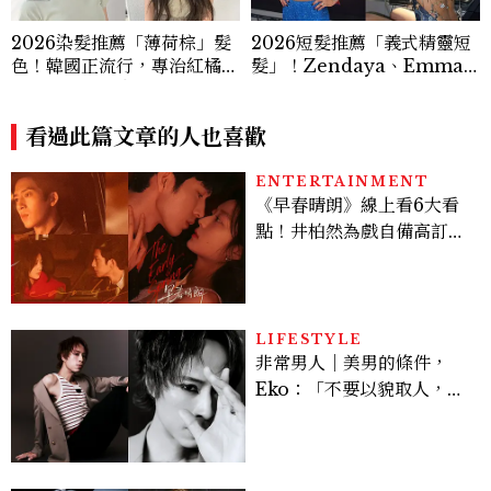
2026染髮推薦「薄荷棕」髮
2026短髮推薦「義式精靈短
色！韓國正流行，專治紅橘
髮」！Zendaya、Emma
感，不漂也能染出高級透明感
Stone都在剪，率性又顯小
臉的高級感髮型
看過此篇文章的人也喜歡
ENTERTAINMENT
《早春晴朗》線上看6大看
點！井柏然為戲自備高訂，
孫千苦等地下戀轉正，雨夜
激吻獲讚慾感天花板
LIFESTYLE
非常男人｜美男的條件，
Eko：「不要以貌取人，內
在與外在同樣重要。」