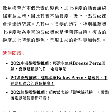
像這樣帶有兩個元素的髮色，加上捲度的話會讓線
條更為立體，因此其實不論長度，燙上一點波紋都
會增添造型感。尤其中、長髮的造型，特別推薦燙
上捲度較為垂直的
波紋燙
或是
伊莉莎白捲
，復古的
捲度加上時髦的髮色，呈現出來的造型更加特別。
延伸閱讀：
2021中長髮燙髮推薦：輕盈空氣感Breeze Perm回
歸，喜歡蓬鬆感的你一定要筆記
2021燙髮推薦：蓬鬆柔軟Below Perm，是短髮、中
長髮都適合的鬆軟捲度！
2021短髮燙髮推薦：萌度破表的「澎軟綿花捲」，帶點
凌亂感隨便撥都好看！