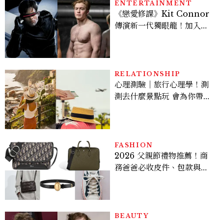
ENTERTAINMENT
《戀愛修課》Kit Connor
傳演新一代獨眼龍！加入新
版《X戰警》，可望搭檔
Sadie Sink
RELATIONSHIP
心理測驗｜旅行心理學！測
測去什麼景點玩 會為你帶來
好運
FASHION
2026 父親節禮物推薦！商
務爸爸必收皮件、包款與鞋
履一次看
BEAUTY