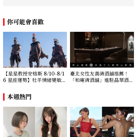
你可能會喜歡
【星星教授安格斯 8/10-8/1
臺北女性友善清酒舖推薦！
6 星座運勢】牡羊情緒變敏
「和庵清酒舖」進駐晶華酒
感，雙子人際吸引力爆棚
店：首創五行心情選酒、單杯
180元起輕鬆微醺
本週熱門