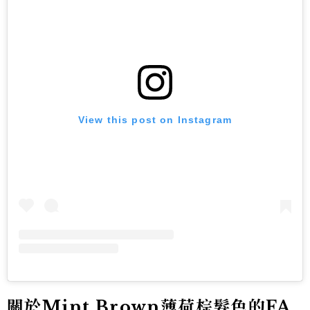
View this post on Instagram
關於Mint Brown薄荷棕髮色的FA