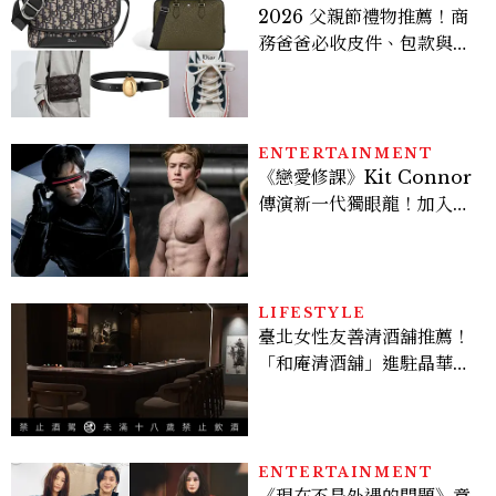
2026 父親節禮物推薦！商
務爸爸必收皮件、包款與鞋
履一次看
ENTERTAINMENT
《戀愛修課》Kit Connor
傳演新一代獨眼龍！加入新
版《X戰警》，可望搭檔
Sadie Sink
LIFESTYLE
臺北女性友善清酒舖推薦！
「和庵清酒舖」進駐晶華酒
店：首創五行心情選酒、單
杯180元起輕鬆微醺
ENTERTAINMENT