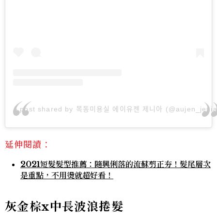
A post shared by 목동미용실 에이유젠 제니아 (@aujen_jenia
延伸閱讀：
2021短髮髮型推薦：隨興俐落的流蘇剪正夯！髮尾層次
是重點，不用燙就超好看！
灰金棕x中長波浪捲髮