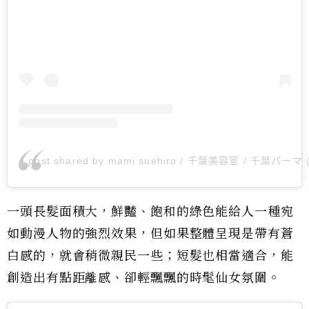
A post shared by mami suehiro / 千葉美容室 / 千葉パーマ 
一頭長髮面積大，鮮豔、飽和的綠色能給人一種宛
如動漫人物的強烈效果，但如果整體呈現是帶有蒼
白感的，就會稍微親民一些；短髮也相當適合，能
創造出有點距離感、卻輕飄飄的時髦仙女氛圍。