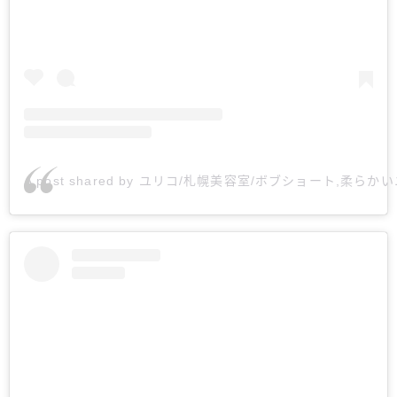
A post shared by ユリコ/札幌美容室/ボブショート,柔らかい