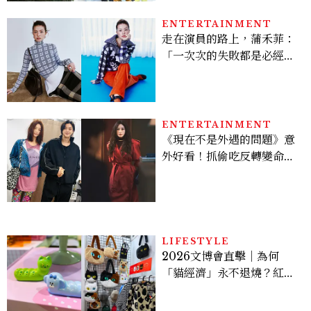
ENTERTAINMENT
走在演員的路上，蒲禾菲：
「一次次的失敗都是必經過
程，必須要經過那些練習，
才能做得好。」
ENTERTAINMENT
《現在不是外遇的問題》意
外好看！抓偷吃反轉變命
案？金憓秀傳奇美腿被讚
爆、金智勳大秀腹肌，曹汝
貞雙影后飆戲，線上看7大
看點懶人包
LIFESTYLE
2026文博會直擊｜為何
「貓經濟」永不退燒？紅到
國際的台灣療癒插畫、曼谷
新潮貓系品牌，今年不能錯