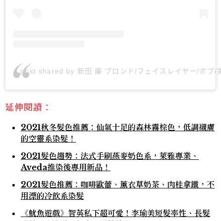
A post shared by 新田 廉 ブロンド/フェイスレイヤー/ボブ/美
延伸閱讀：
2021秋冬髮色推薦：仙氣十足的森林霧棕色，低調襯膚
的空靈系染髮！
2021髮色趨勢：法式手刷燕麥奶色系，萊雅專業、
Aveda推染後專用新品！
2021髮色推薦：咖啡歐蕾、薰衣草奶茶、肉桂拿鐵，不
用漂的冷飲系染髮
《魷魚遊戲》智英私下超可愛！李瑜美短髮率性、長髮