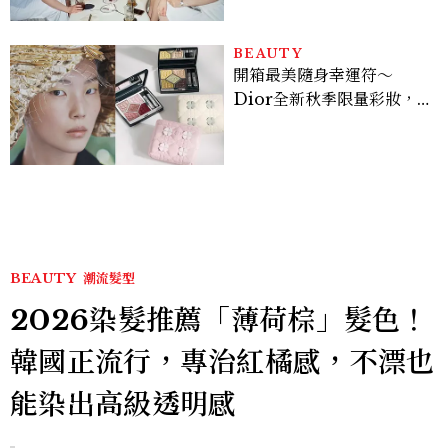
炫竟是低調千金？
BEAUTY
開箱最美隨身幸運符～
Dior全新秋季限量彩妝，
幸運草圖騰從眼影到唇膏外
殼都想收藏！官網 8/7 開
賣，晚一步就沒了！
BEAUTY
潮流髮型
2026染髮推薦「薄荷棕」髮色！
韓國正流行，專治紅橘感，不漂也
能染出高級透明感