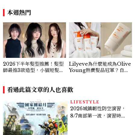
本週熱門
2026下半年髮型推薦！髮型
Lilyeve為什麼能成為Olive
師最推3款造型，小貓短髮、
Young熱賣髮品冠軍？自帶
高層次剪、赫西燙都上榜
按摩梳的頭皮精華超受歡迎！
看過此篇文章的人也喜歡
LIFESTYLE
2026城鎮韌性防空演習，
8/7南部第一波，演習時
間、可以出門嗎？罰款懶人
包