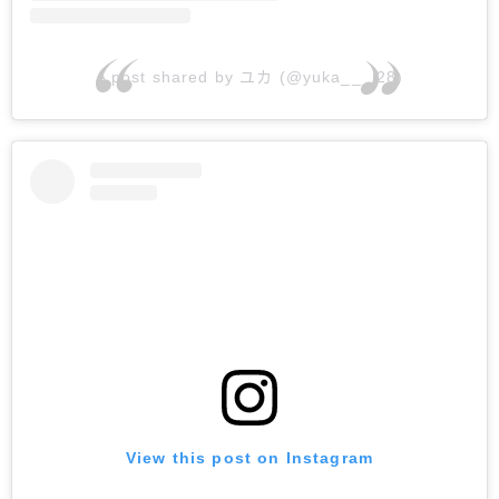
A post shared by ユカ (@yuka___i28)
View this post on Instagram