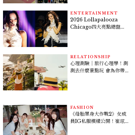
過的貓咪IP推薦
ENTERTAINMENT
2026 Lollapalooza
Chicago四大亮點總盤
點， JENNIE、 CORTIS
登台，K-POP擄獲全球！
RELATIONSHIP
心理測驗｜旅行心理學！測
測去什麼景點玩 會為你帶來
好運
FASHION
《母胎單身大作戰2》女成
員IG私服模樣公開！崔玹諝
溫柔系歐膩粉絲飆漲、金秀