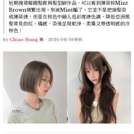
近期搜尋韓國髮廊與髮型師作品，可以看到薄荷棕Mint
Brown頻繁出現。別被Mint騙了，它並不是把頭髮染
成薄荷綠，而是在棕色中融入低彩度綠色調，降低亞洲黑
髮常見的紅、橘感，染後呈現乾淨、柔霧又帶透明感的冷
棕色！
by
Chiao Hung
與
-
2026/08/06
更新