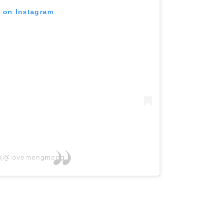
t on Instagram
 (@lovemengmeng_)