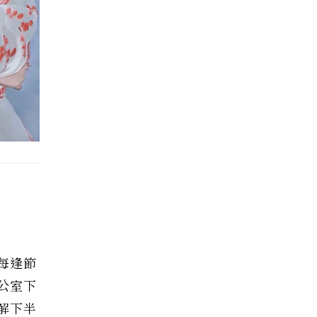
每逢節
公室下
解下半