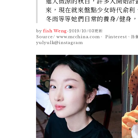
進入微涼的秋日，許多人開始計
來，現在就來盤點少女時代俞利、
冬雨等等她們日常的養身/健身
by
fish Weng
-
2019/10/03
更新
Source/ www.mcchina.com、 Pinterest
yulyulk@instagram