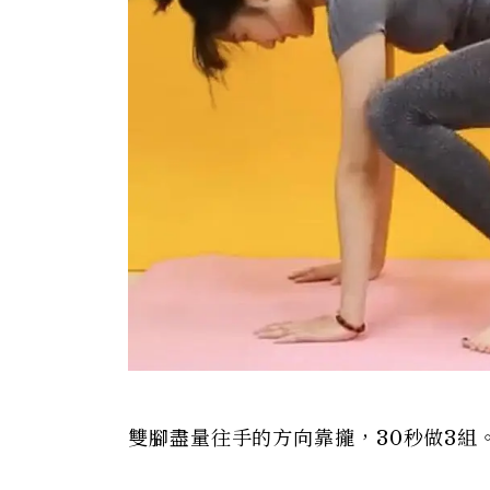
雙腳盡量往手的方向靠攏，30秒做3組