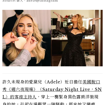
Source/嘉人、adele@instagram
許久未現身的愛黛兒（Adele）近日擔任
美國脫口
秀《週六夜現場》（Saturday Night Live，SN
L）的客座主持人
，穿上一襲緊身黑色露肩洋裝現
身的她，引起在場觀眾一陣騷動，原來她又變瘦