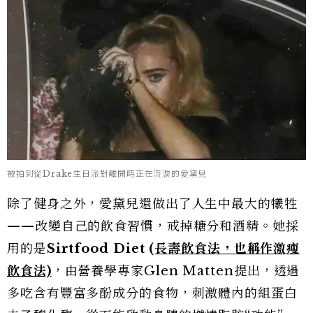
被拍到從Drake生日派對離開時正在流淚的愛黛兒
除了健身之外，愛黛兒還做出了人生中最大的犧牲
——改變自己的飲食習慣，戒掉糖分和酒精。她採
用的是
Sirtfood Diet (
長壽飲食法，也稱作激瘦
飲食法)
，由營養學專家Glen Matten提出，透過
多吃含有豐富多酚成分的食物，刺激體內的組蛋白