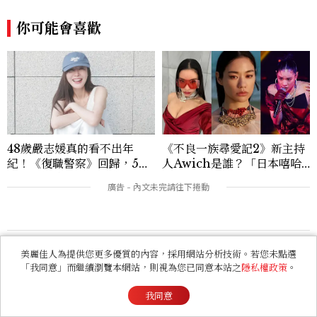
在《美麗佳人》已累積了數百篇文章，持續
你可能會喜歡
為網友帶來最新的健康與美麗資訊。
48歲嚴志媛真的看不出年
《不良一族尋愛記2》新主持
紀！《復職警察》回歸，5個
人Awich是誰？「日本嘻哈
私服減齡公式一次看
女王」人生比節目更抓馬：2
5歲喪夫、家中遭槍擊掃射
美麗佳人為提供您更多優質的內容，採用網站分析技術。若您未點選
「我同意」而繼續瀏覽本網站，則視為您已同意本站之
隱私權政策
。
本週熱門
我同意