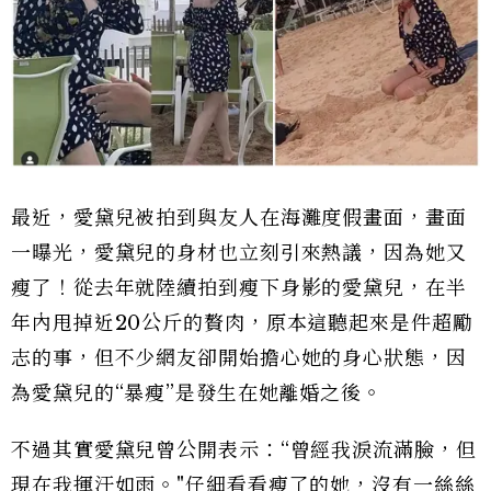
最近，愛黛兒被拍到與友人在海灘度假畫面，畫面
一曝光，愛黛兒的身材也立刻引來熱議，因為她又
瘦了！從去年就陸續拍到瘦下身影的愛黛兒，在半
年內甩掉近20公斤的贅肉，原本這聽起來是件超勵
志的事，但不少網友卻開始擔心她的身心狀態，因
為愛黛兒的“暴瘦”是發生在她離婚之後。
不過其實愛黛兒曾公開表示：“曾經我淚流滿臉，但
現在我揮汗如雨。"仔細看看瘦了的她，沒有一絲絲