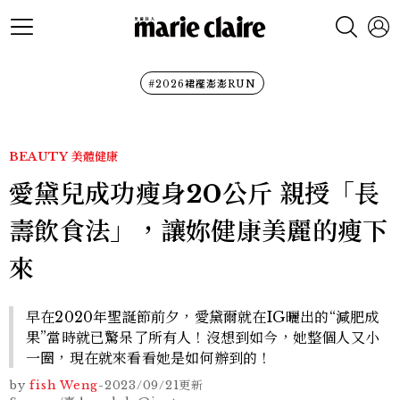
#2026裙襬澎澎RUN
BEAUTY
美體健康
愛黛兒成功瘦身20公斤 親授「長
壽飲食法」，讓妳健康美麗的瘦下
來
早在2020年聖誕節前夕，愛黛爾就在IG曬出的“減肥成
果”當時就已驚呆了所有人！沒想到如今，她整個人又小
一圈，現在就來看看她是如何辦到的！
by
fish Weng
-
2023/09/21
更新