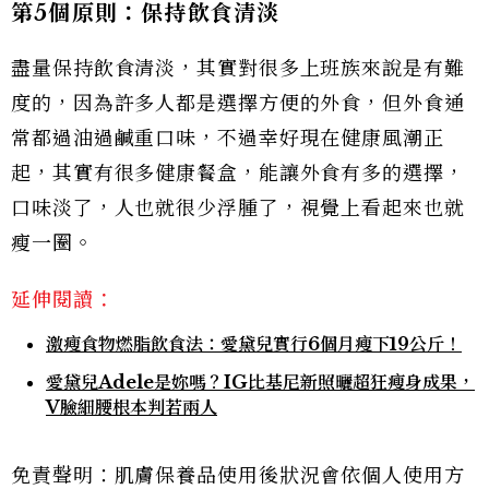
第5
個原則：保持飲食清淡
盡量保持飲食清淡，其實對很多上班族來說是有難
度的，因為許多人都是選擇方便的外食，但外食通
常都過油過鹹重口味，不過幸好現在健康風潮正
起，其實有很多健康餐盒，能讓外食有多的選擇，
口味淡了，人也就很少浮腫了，視覺上看起來也就
瘦一圈。
延伸閱讀：
激瘦食物燃脂飲食法：愛黛兒實行6個月瘦下19公斤！
愛黛兒Adele是妳嗎？IG比基尼新照曬超狂瘦身成果，
V臉細腰根本判若兩人
免責聲明：肌膚保養品使用後狀況會依個人使用方