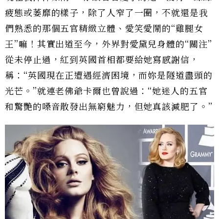
疲態或萎靡的樣子，除了人窄了一圈，不就還是我
們熟悉的那個五官精緻立體、愛笑愛鬧的“雞腿女
王”嘛！其實出道至今，外界對愛黛兒身體的“關注”
從未停止過，紅到英國首相都要給她寫感謝信，
稱：“英國現在正遭遇經濟困境，而妳是隧道盡頭的
光芒。”就連老佛爺卡爾也曾說過：“她迷人的五官
和驚艷的嗓音散發出無窮魅力，但她真該減肥了。”