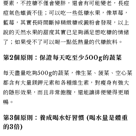
要素，不控糖不僅會變胖，還會有可能變老，長痘
痘氣色蠟黃不佳；可以吃一些低糖水果，像草莓，
藍莓，其實長時間斷掉精緻糖或澱粉會發現，以上
說的天然水果的甜度其實已足夠滿足想吃糖的情緒
了；如果受不了可以喝一點低熱量的代糖飲料。
第2
個原則：保證每天吃至少500g
的蔬菜
每天盡量吃夠500g的蔬菜，像生菜、菠菜、空心菜
都含有大量鎂鉀元素和各種維生素，對瘦身有強大
的隱形效果，而且非常飽腹，還能讓排便變得更順
暢。
第3
個原則：養成喝水好習慣 (
喝水量是體重
的3
倍)